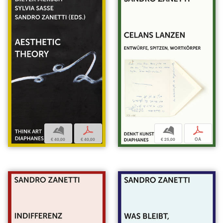
b
p
b
p
€ 25,00
OA
€ 40,00
€ 40,00