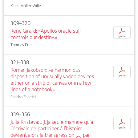
Klaus Müller-Wille
309–320
René Girard: »Apollo’s oracle still
p
controls our destiny.«
gratis
Thomas Fries
321–338
Roman Jakobson: »a harmonious
p
disposition of unusually varied devices
gratis
either on a strip of canvas or in a few
lines of a notebook«
Sandro Zanetti
339–356
Julia Kristeva: »[L]a seule manière qu’a
p
l’écrivain de participer à l’histoire
gratis
devient alors la transgression […] par