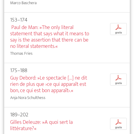
Marco Baschera
153–174
Paul de Man: »The only literal
p
statement that says what it means to
gratis
say is the assertion that there can be
no literal statements.«
Thomas Fries
175–188
Guy Debord: »Le spectacle […] ne dit
p
rien de plus que ›ce qui apparaît est
gratis
bon, ce qui est bon apparaît‹.«
Anja Nora Schulthess
189–202
Gilles Deleuze: »A quoi sert la
p
littérature?«
gratis