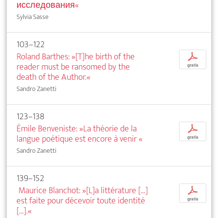
исследования«
Sylvia Sasse
103–122
Roland Barthes: »[T]he birth of the
p
reader must be ransomed by the
gratis
death of the Author.«
Sandro Zanetti
123–138
Émile Benveniste: »La théorie de la
p
langue poétique est encore à venir
«
gratis
Sandro Zanetti
139–152
Maurice Blanchot: »[L]a littérature […]
p
est faite pour décevoir toute identité
gratis
[…].«