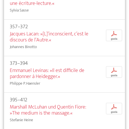
une écriture-lecture.«
Sylvia Sasse
357–372
Jacques Lacan: »[L]’inconscient, c’est le
p
discours de l’Autre.«
gratis
Johannes Binotto
373–394
Emmanuel Levinas: »Il est difficile de
p
pardonner à Heidegger.«
gratis
Philippe P. Haensler
395–412
Marshall McLuhan und Quentin Fiore:
p
»The medium is the massage.«
gratis
Stefanie Heine