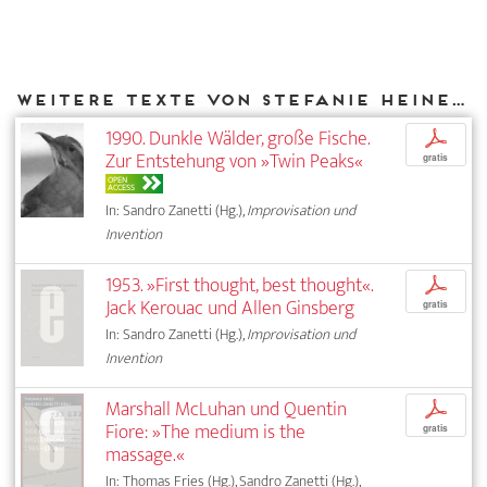
Weitere Texte von Stefanie Heine bei DIAPHANES
1990. Dunkle Wälder, große Fische.
p
Zur Entstehung von »Twin Peaks«
gratis
OPEN
ACCESS
In: Sandro Zanetti (Hg.),
Improvisation und
Invention
1953. »First thought, best thought«.
p
Jack Kerouac und Allen Ginsberg
gratis
In: Sandro Zanetti (Hg.),
Improvisation und
Invention
Marshall McLuhan und Quentin
p
Fiore: »The medium is the
gratis
massage.«
In: Thomas Fries (Hg.), Sandro Zanetti (Hg.),