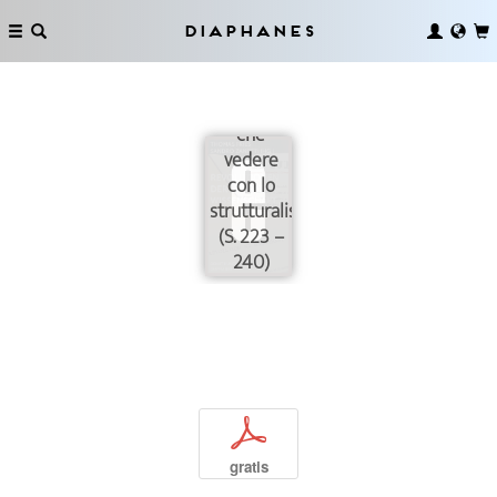
Eco: »[L]a
nostra
Diaphanes
ricerca
non ha
nulla a
che
vedere
con lo
strutturalismo.«
(S. 223 –
240)
p
gratis