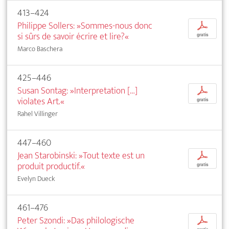
413–424
Philippe Sollers: »Sommes-nous donc
p
si sûrs de savoir écrire et lire?«
gratis
Marco Baschera
425–446
Susan Sontag: »Interpretation […]
p
violates Art.«
gratis
Rahel Villinger
447–460
Jean Starobinski: »Tout texte est un
p
produit productif.«
gratis
Evelyn Dueck
461–476
Peter Szondi: »Das philologische
p