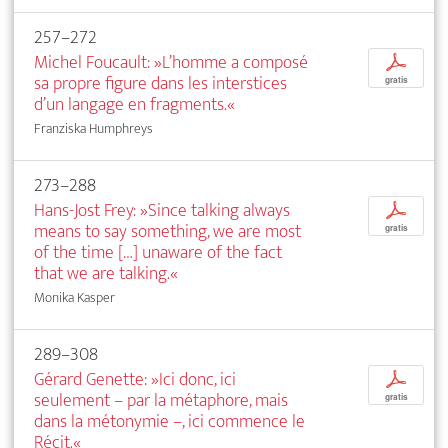
257–272
Michel Foucault: »L’homme a composé
p
sa propre figure dans les interstices
gratis
d’un langage en fragments.«
Franziska Humphreys
273–288
Hans-Jost Frey: »Since talking always
p
means to say something, we are most
gratis
of the time […] unaware of the fact
that we are talking.«
Monika Kasper
289–308
Gérard Genette: »Ici donc, ici
p
seulement – par la métaphore, mais
gratis
dans la métonymie –, ici commence le
Récit.«