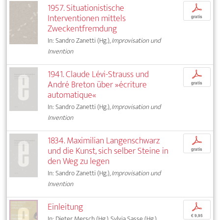
1957. Situationistische
p
Interventionen mittels
gratis
Zweckentfremdung
In: Sandro Zanetti (Hg.),
Improvisation und
Invention
1941. Claude Lévi-Strauss und
p
André Breton über »écriture
gratis
automatique«
In: Sandro Zanetti (Hg.),
Improvisation und
Invention
1834. Maximilian Langenschwarz
p
und die Kunst, sich selber Steine in
gratis
den Weg zu legen
In: Sandro Zanetti (Hg.),
Improvisation und
Invention
Einleitung
p
€ 9,95
In: Dieter Mersch (Hg.), Sylvia Sasse (Hg.),