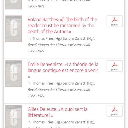
1966–1971
Roland Barthes: »[T]he birth of the
p
reader must be ransomed by the
gratis
death of the Author.«
In: Thomas Fries (Hg.), Sandro Zanetti (Hg.),
Revolutionen der Literaturwissenschaft
1966–1971
Émile Benveniste: »La théorie de la
p
langue poétique est encore à venir
gratis
«
In: Thomas Fries (Hg.), Sandro Zanetti (Hg.),
Revolutionen der Literaturwissenschaft
1966–1971
Gilles Deleuze: »A quoi sert la
p
littérature?«
gratis
In: Thomas Fries (Hg.), Sandro Zanetti (Hg.),