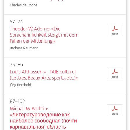
Charles de Roche
57–74
Theodor W. Adorno: »Die
p
Sprachähnlichkeit steigt mit dem
gratis
Fallen der Mitteilung.«
Barbara Naumann
75–86
Louis Althusser: »– l’AIE culturel
p
(Lettres, Beaux-Arts, sports, etc.)«
gratis
Jürg Berthold
87–102
Michail M. Bachtin:
p
»Литературоведение как
gratis
наиболее свободная (почти
карнавальная) область