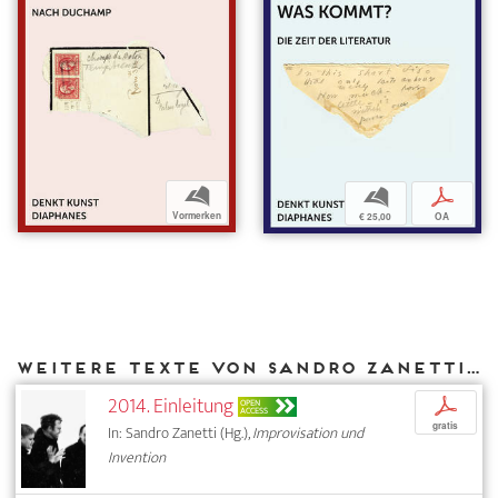
b
b
p
Vormerken
€ 25,00
OA
Weitere Texte von Sandro Zanetti bei DIAPHANES
2014. Einleitung
p
OPEN
ACCESS
gratis
In: Sandro Zanetti (Hg.),
Improvisation und
Invention