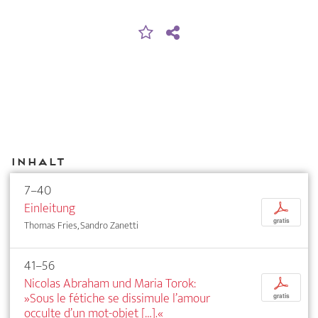
Inhalt
7–40
Einleitung
p
gratis
Thomas Fries, Sandro Zanetti
41–56
Nicolas Abraham und Maria Torok:
p
»Sous le fétiche se dissimule l’amour
gratis
occulte d’un mot-objet […].«