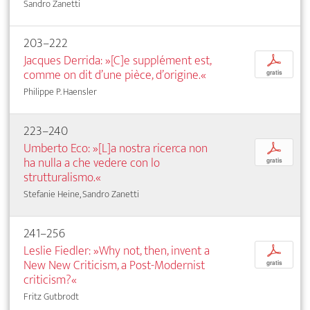
Sandro Zanetti
203–222
Jacques Derrida: »[C]e supplément est,
p
comme on dit d’une pièce, d’origine.«
gratis
Philippe P. Haensler
223–240
Umberto Eco: »[L]a nostra ricerca non
p
ha nulla a che vedere con lo
gratis
strutturalismo.«
Stefanie Heine, Sandro Zanetti
241–256
Leslie Fiedler: »Why not, then, invent a
p
New New Criticism, a Post-Modernist
gratis
criticism?«
Fritz Gutbrodt