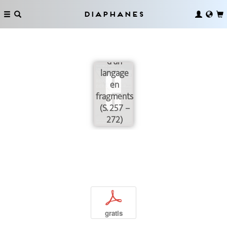
composé
sa propre
Diaphanes
figure
dans les
interstices
d’un
langage
en
fragments.«
(S. 257 –
272)
p
gratis