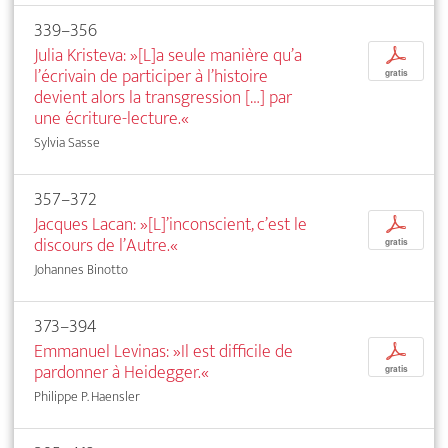
339–356
Julia Kristeva: »[L]a seule manière qu’a
p
l’écrivain de participer à l’histoire
gratis
devient alors la transgression […] par
une écriture-lecture.«
Sylvia Sasse
357–372
Jacques Lacan: »[L]’inconscient, c’est le
p
discours de l’Autre.«
gratis
Johannes Binotto
373–394
Emmanuel Levinas: »Il est difficile de
p
pardonner à Heidegger.«
gratis
Philippe P. Haensler