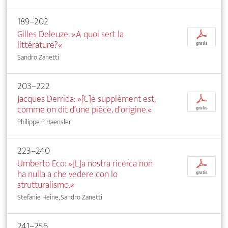
189–202
Gilles Deleuze: »A quoi sert la
p
littérature?«
gratis
Sandro Zanetti
203–222
Jacques Derrida: »[C]e supplément est,
p
comme on dit d’une pièce, d’origine.«
gratis
Philippe P. Haensler
223–240
Umberto Eco: »[L]a nostra ricerca non
p
ha nulla a che vedere con lo
gratis
strutturalismo.«
Stefanie Heine, Sandro Zanetti
241–256