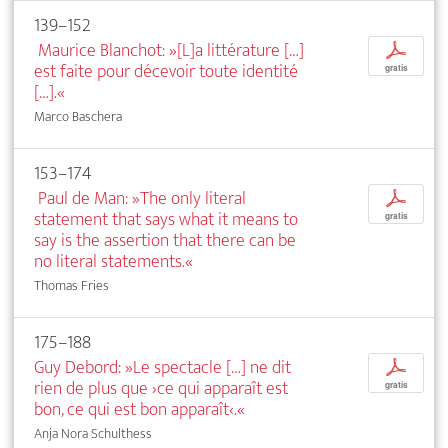
139–152
Maurice Blanchot: »[L]a littérature […]
p
est faite pour décevoir toute identité
gratis
[…].«
Marco Baschera
153–174
Paul de Man: »The only literal
p
statement that says what it means to
gratis
say is the assertion that there can be
no literal statements.«
Thomas Fries
175–188
Guy Debord: »Le spectacle […] ne dit
p
rien de plus que ›ce qui apparaît est
gratis
bon, ce qui est bon apparaît‹.«
Anja Nora Schulthess