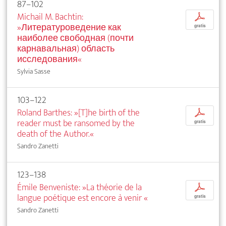
87–102
Michail M. Bachtin:
p
»Литературоведение как
gratis
наиболее свободная (почти
карнавальная) область
исследования«
Sylvia Sasse
103–122
Roland Barthes: »[T]he birth of the
p
reader must be ransomed by the
gratis
death of the Author.«
Sandro Zanetti
123–138
Émile Benveniste: »La théorie de la
p
langue poétique est encore à venir
«
gratis
Sandro Zanetti