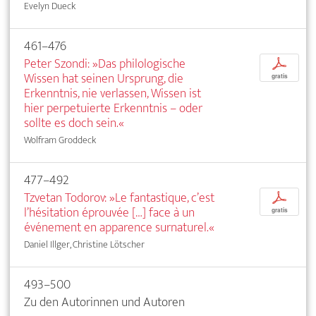
Evelyn Dueck
461–476
Peter Szondi: »Das philologische
p
Wissen hat seinen Ursprung, die
gratis
Erkenntnis, nie verlassen, Wissen ist
hier perpetuierte Erkenntnis – oder
sollte es doch sein.«
Wolfram Groddeck
477–492
Tzvetan Todorov: »Le fantastique, c’est
p
l’hésitation éprouvée […] face à un
gratis
événement en apparence surnaturel.«
Daniel Illger, Christine Lötscher
493–500
Zu den Autorinnen und Autoren