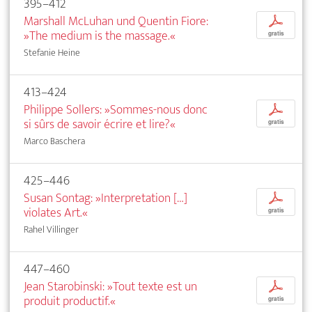
395–412
Marshall McLuhan und Quentin Fiore:
p
»The medium is the massage.«
gratis
Stefanie Heine
413–424
Philippe Sollers: »Sommes-nous donc
p
si sûrs de savoir écrire et lire?«
gratis
Marco Baschera
425–446
Susan Sontag: »Interpretation […]
p
violates Art.«
gratis
Rahel Villinger
447–460
Jean Starobinski: »Tout texte est un
p
produit productif.«
gratis