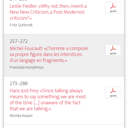
Leslie Fiedler: »Why not, then, invent a
p
New New Criticism, a Post-Modernist
gratis
criticism?«
Fritz Gutbrodt
257–272
Michel Foucault: »L’homme a composé
p
sa propre figure dans les interstices
gratis
d’un langage en fragments.«
Franziska Humphreys
273–288
Hans-Jost Frey: »Since talking always
p
means to say something, we are most
gratis
of the time […] unaware of the fact
that we are talking.«
Monika Kasper