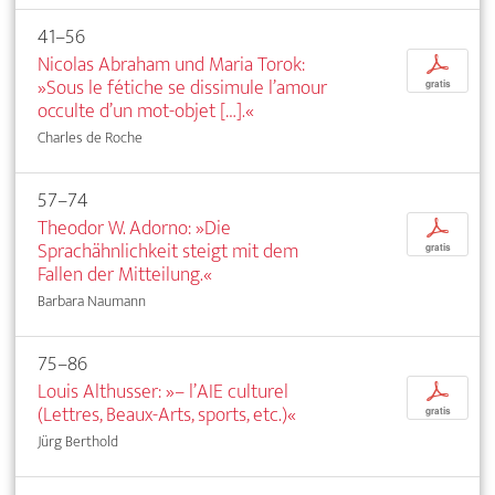
41–56
Nicolas Abraham und Maria Torok:
p
»Sous le fétiche se dissimule l’amour
gratis
occulte d’un mot-objet […].«
Charles de Roche
57–74
Theodor W. Adorno: »Die
p
Sprachähnlichkeit steigt mit dem
gratis
Fallen der Mitteilung.«
Barbara Naumann
75–86
Louis Althusser: »– l’AIE culturel
p
(Lettres, Beaux-Arts, sports, etc.)«
gratis
Jürg Berthold