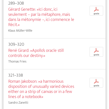
289–308
Gérard Genette: »Ici donc, ici
p
seulement – par la métaphore, mais
gratis
dans la métonymie –, ici commence le
Récit.«
Klaus Müller-Wille
309–320
René Girard: »Apollo’s oracle still
p
controls our destiny.«
gratis
Thomas Fries
321–338
Roman Jakobson: »a harmonious
p
disposition of unusually varied devices
gratis
either on a strip of canvas or in a few
lines of a notebook«
Sandro Zanetti