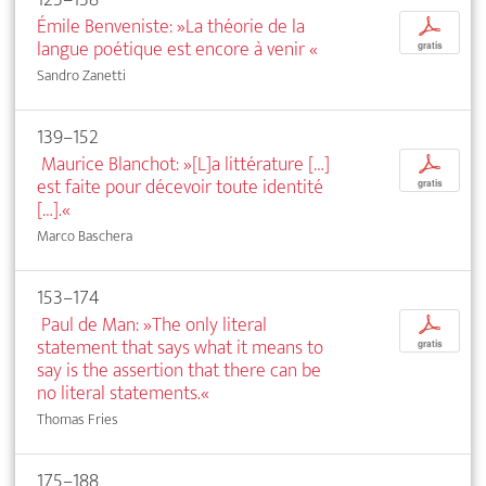
Émile Benveniste: »La théorie de la
p
langue poétique est encore à venir
«
gratis
Sandro Zanetti
139–152
Maurice Blanchot: »[L]a littérature […]
p
est faite pour décevoir toute identité
gratis
[…].«
Marco Baschera
153–174
Paul de Man: »The only literal
p
statement that says what it means to
gratis
say is the assertion that there can be
no literal statements.«
Thomas Fries
175–188