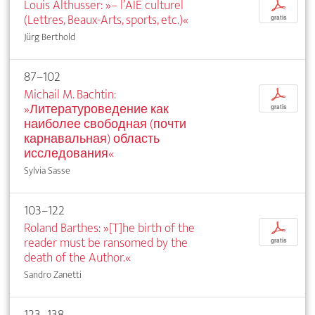
Louis Althusser: »– l’AIE culturel
p
(Lettres, Beaux-Arts, sports, etc.)«
gratis
Jürg Berthold
87–102
Michail M. Bachtin:
p
»Литературоведение как
gratis
наиболее свободная (почти
карнавальная) область
исследования«
Sylvia Sasse
103–122
Roland Barthes: »[T]he birth of the
p
reader must be ransomed by the
gratis
death of the Author.«
Sandro Zanetti
123–138