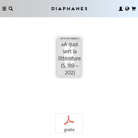
Diaphanes
Gilles
Deleuze:
»A quoi
sert la
littérature?«
(S. 189 –
202)
p
gratis