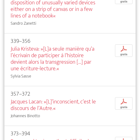
disposition of unusually varied devices
gratis
either on a strip of canvas or in a few
lines of a notebook«
Sandro Zanetti
339–356
Julia Kristeva: »[L]a seule manière qu’a
p
l’écrivain de participer à l’histoire
gratis
devient alors la transgression […] par
une écriture-lecture.«
Sylvia Sasse
357–372
Jacques Lacan: »[L]’inconscient, c’est le
p
discours de l’Autre.«
gratis
Johannes Binotto
373–394