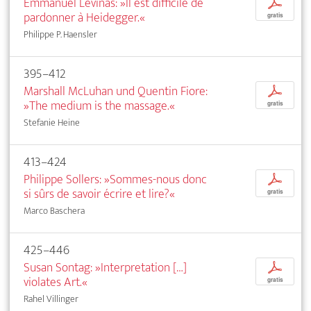
Emmanuel Levinas: »Il est difficile de
p
pardonner à Heidegger.«
gratis
Philippe P. Haensler
395–412
Marshall McLuhan und Quentin Fiore:
p
»The medium is the massage.«
gratis
Stefanie Heine
413–424
Philippe Sollers: »Sommes-nous donc
p
si sûrs de savoir écrire et lire?«
gratis
Marco Baschera
425–446
Susan Sontag: »Interpretation […]
p
violates Art.«
gratis
Rahel Villinger