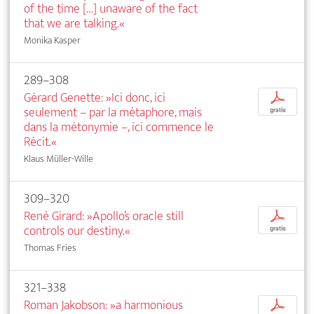
of the time […] unaware of the fact
that we are talking.«
Monika Kasper
289–308
Gérard Genette: »Ici donc, ici
p
seulement – par la métaphore, mais
gratis
dans la métonymie –, ici commence le
Récit.«
Klaus Müller-Wille
309–320
René Girard: »Apollo’s oracle still
p
controls our destiny.«
gratis
Thomas Fries
321–338
Roman Jakobson: »a harmonious
p