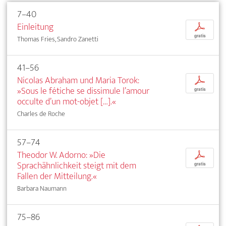
7–40
Einleitung
p
gratis
Thomas Fries, Sandro Zanetti
41–56
Nicolas Abraham und Maria Torok:
p
»Sous le fétiche se dissimule l’amour
gratis
occulte d’un mot-objet […].«
Charles de Roche
57–74
Theodor W. Adorno: »Die
p
Sprachähnlichkeit steigt mit dem
gratis
Fallen der Mitteilung.«
Barbara Naumann
75–86