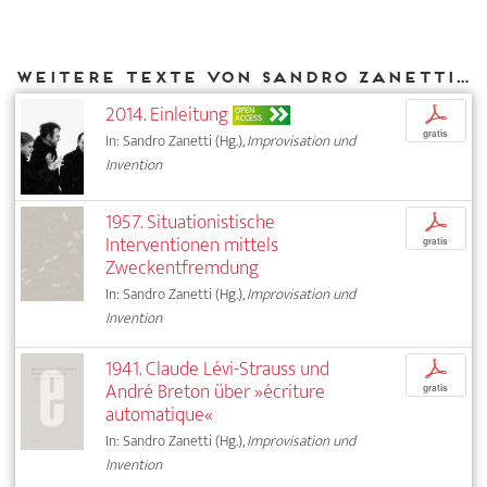
Weitere Texte von Sandro Zanetti bei DIAPHANES
2014. Einleitung
p
OPEN
ACCESS
gratis
In: Sandro Zanetti (Hg.),
Improvisation und
Invention
1957. Situationistische
p
Interventionen mittels
gratis
Zweckentfremdung
In: Sandro Zanetti (Hg.),
Improvisation und
Invention
1941. Claude Lévi-Strauss und
p
André Breton über »écriture
gratis
automatique«
In: Sandro Zanetti (Hg.),
Improvisation und
Invention