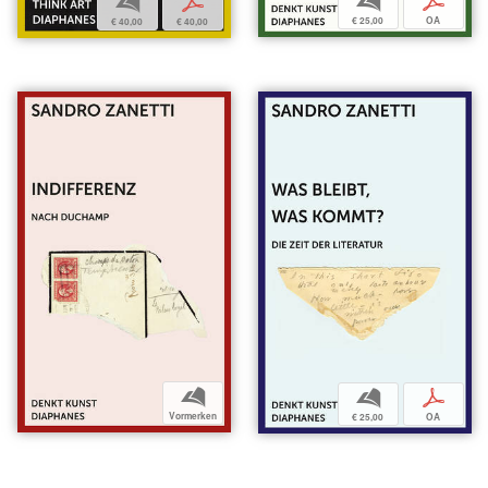
b
p
b
p
€ 25,00
OA
€ 40,00
€ 40,00
b
b
p
Vormerken
€ 25,00
OA