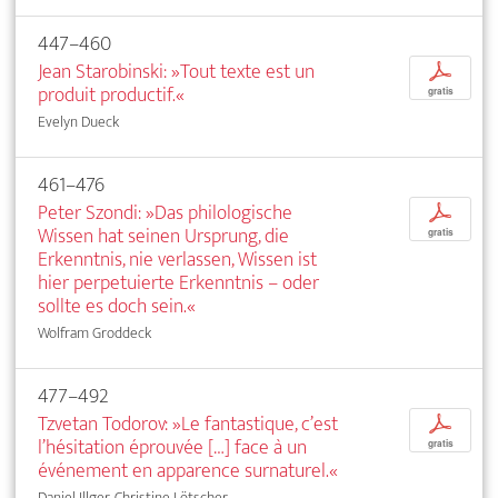
447–460
Jean Starobinski: »Tout texte est un
p
produit productif.«
gratis
Evelyn Dueck
461–476
Peter Szondi: »Das philologische
p
Wissen hat seinen Ursprung, die
gratis
Erkenntnis, nie verlassen, Wissen ist
hier perpetuierte Erkenntnis – oder
sollte es doch sein.«
Wolfram Groddeck
477–492
Tzvetan Todorov: »Le fantastique, c’est
p
l’hésitation éprouvée […] face à un
gratis
événement en apparence surnaturel.«
Daniel Illger, Christine Lötscher