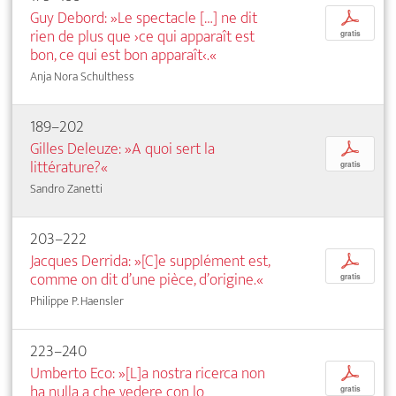
Guy Debord: »Le spectacle […] ne dit
p
rien de plus que ›ce qui apparaît est
gratis
bon, ce qui est bon apparaît‹.«
Anja Nora Schulthess
189–202
Gilles Deleuze: »A quoi sert la
p
littérature?«
gratis
Sandro Zanetti
203–222
Jacques Derrida: »[C]e supplément est,
p
comme on dit d’une pièce, d’origine.«
gratis
Philippe P. Haensler
223–240
Umberto Eco: »[L]a nostra ricerca non
p
ha nulla a che vedere con lo
gratis