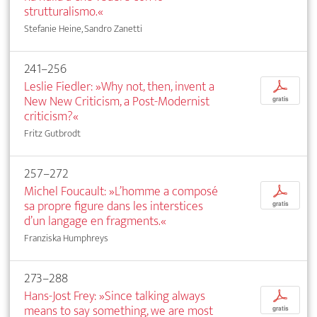
strutturalismo.«
Stefanie Heine, Sandro Zanetti
241–256
Leslie Fiedler: »Why not, then, invent a
p
New New Criticism, a Post-Modernist
gratis
criticism?«
Fritz Gutbrodt
257–272
Michel Foucault: »L’homme a composé
p
sa propre figure dans les interstices
gratis
d’un langage en fragments.«
Franziska Humphreys
273–288
Hans-Jost Frey: »Since talking always
p
means to say something, we are most
gratis