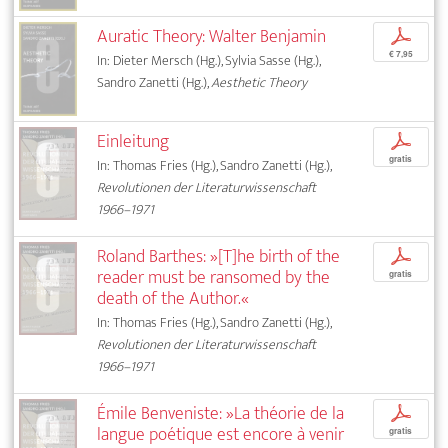
Auratic Theory: Walter Benjamin
p
€ 7,95
In: Dieter Mersch (Hg.), Sylvia Sasse (Hg.),
Sandro Zanetti (Hg.),
Aesthetic Theory
Einleitung
p
gratis
In: Thomas Fries (Hg.), Sandro Zanetti (Hg.),
Revolutionen der Literaturwissenschaft
1966–1971
Roland Barthes: »[T]he birth of the
p
reader must be ransomed by the
gratis
death of the Author.«
In: Thomas Fries (Hg.), Sandro Zanetti (Hg.),
Revolutionen der Literaturwissenschaft
1966–1971
Émile Benveniste: »La théorie de la
p
langue poétique est encore à venir
gratis