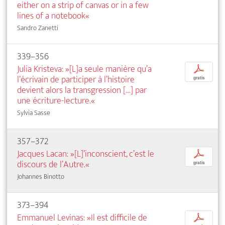
either on a strip of canvas or in a few
lines of a notebook«
Sandro Zanetti
339–356
Julia Kristeva: »[L]a seule manière qu’a
p
l’écrivain de participer à l’histoire
gratis
devient alors la transgression […] par
une écriture-lecture.«
Sylvia Sasse
357–372
Jacques Lacan: »[L]’inconscient, c’est le
p
discours de l’Autre.«
gratis
Johannes Binotto
373–394
Emmanuel Levinas: »Il est difficile de
p