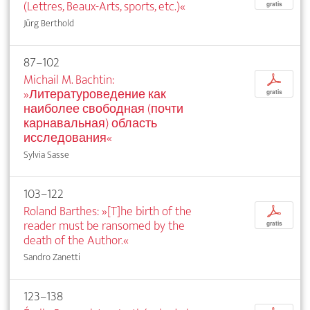
(Lettres, Beaux-Arts, sports, etc.)«
gratis
Jürg Berthold
87–102
Michail M. Bachtin:
p
»Литературоведение как
gratis
наиболее свободная (почти
карнавальная) область
исследования«
Sylvia Sasse
103–122
Roland Barthes: »[T]he birth of the
p
reader must be ransomed by the
gratis
death of the Author.«
Sandro Zanetti
123–138