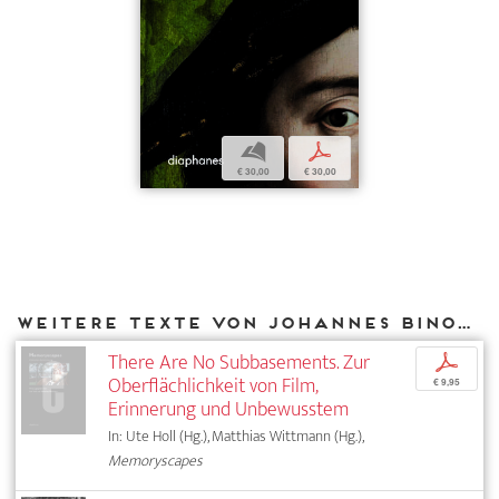
b
p
€ 30,00
€ 30,00
Weitere Texte von Johannes Binotto bei DIAPHANES
There Are No Subbasements. Zur
p
Oberflächlichkeit von Film,
€ 9,95
Erinnerung und Unbewusstem
In: Ute Holl (Hg.), Matthias Wittmann (Hg.),
Memoryscapes