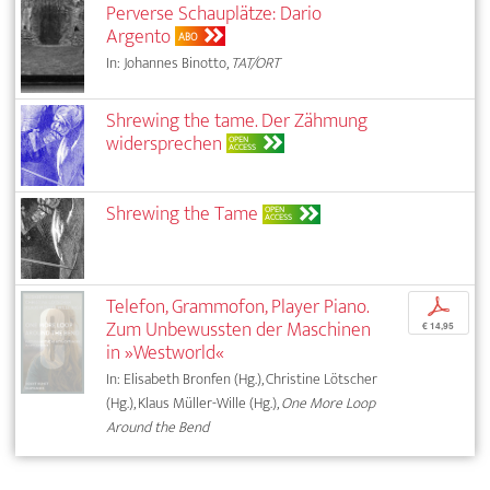
Perverse Schauplätze: Dario
Argento
ABO
In: Johannes Binotto,
TAT/ORT
Shrewing the tame. Der Zähmung
widersprechen
OPEN
ACCESS
Shrewing the Tame
OPEN
ACCESS
Telefon, Grammofon, Player Piano.
p
Zum Unbewussten der Maschinen
€ 14,95
in »Westworld«
In: Elisabeth Bronfen (Hg.), Christine Lötscher
(Hg.), Klaus Müller-Wille (Hg.),
One More Loop
Around the Bend