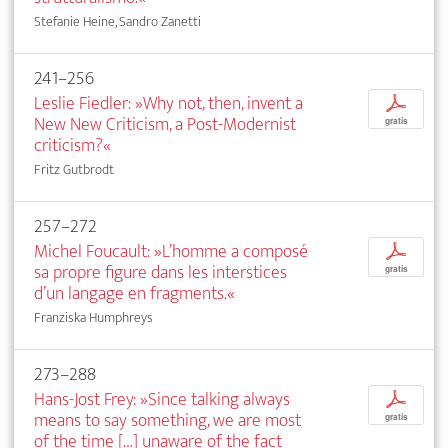
Stefanie Heine, Sandro Zanetti
241–256
Leslie Fiedler: »Why not, then, invent a
p
New New Criticism, a Post-Modernist
gratis
criticism?«
Fritz Gutbrodt
257–272
Michel Foucault: »L’homme a composé
p
sa propre figure dans les interstices
gratis
d’un langage en fragments.«
Franziska Humphreys
273–288
Hans-Jost Frey: »Since talking always
p
means to say something, we are most
gratis
of the time […] unaware of the fact