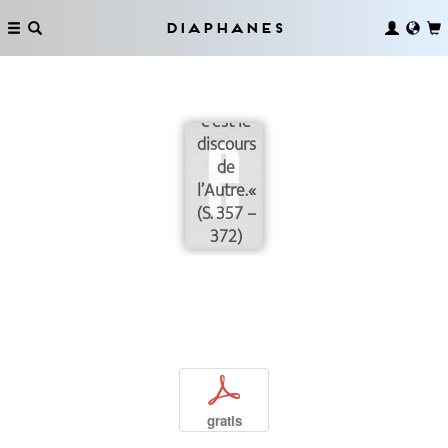
Diaphanes
Jacques
Lacan:
»[L]’inconscient,
c’est le
discours
de
l’Autre.«
(S. 357 –
372)
p
gratis