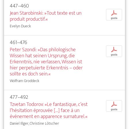
447–460
Jean Starobinski: »Tout texte est un
p
produit productif.«
gratis
Evelyn Dueck
461–476
Peter Szondi: »Das philologische
p
Wissen hat seinen Ursprung, die
gratis
Erkenntnis, nie verlassen, Wissen ist
hier perpetuierte Erkenntnis – oder
sollte es doch sein.«
Wolfram Groddeck
477–492
Tzvetan Todorov: »Le fantastique, c’est
p
l’hésitation éprouvée […] face à un
gratis
événement en apparence surnaturel.«
Daniel Illger, Christine Lötscher