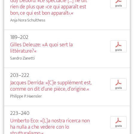
Guy Debord: »Le spectacle […] ne dit
p
rien de plus que ›ce qui apparaît est
gratis
bon, ce qui est bon apparaît‹.«
Anja Nora Schulthess
189–202
Gilles Deleuze: »A quoi sert la
p
littérature?«
gratis
Sandro Zanetti
203–222
Jacques Derrida: »[C]e supplément est,
p
comme on dit d’une pièce, d’origine.«
gratis
Philippe P. Haensler
223–240
Umberto Eco: »[L]a nostra ricerca non
p
ha nulla a che vedere con lo
gratis
strutturalismo.«