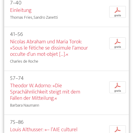
7–40
Einleitung
p
gratis
Thomas Fries, Sandro Zanetti
41–56
Nicolas Abraham und Maria Torok:
p
»Sous le fétiche se dissimule l’amour
gratis
occulte d’un mot-objet […].«
Charles de Roche
57–74
Theodor W. Adorno: »Die
p
Sprachähnlichkeit steigt mit dem
gratis
Fallen der Mitteilung.«
Barbara Naumann
75–86
Louis Althusser: »– l’AIE culturel
p