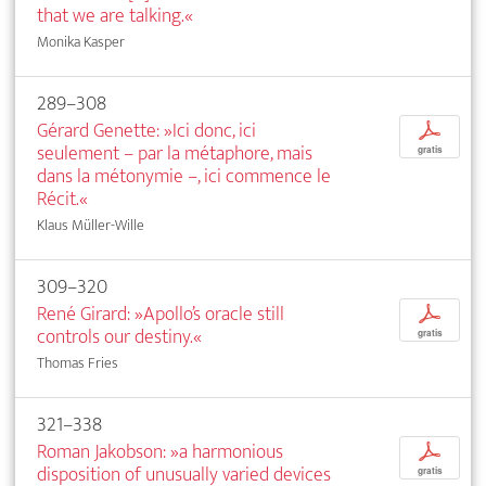
that we are talking.«
Monika Kasper
289–308
Gérard Genette: »Ici donc, ici
p
seulement – par la métaphore, mais
gratis
dans la métonymie –, ici commence le
Récit.«
Klaus Müller-Wille
309–320
René Girard: »Apollo’s oracle still
p
controls our destiny.«
gratis
Thomas Fries
321–338
Roman Jakobson: »a harmonious
p
disposition of unusually varied devices
gratis