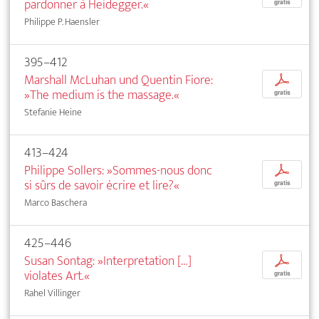
pardonner à Heidegger.«
gratis
Philippe P. Haensler
395–412
Marshall McLuhan und Quentin Fiore:
p
»The medium is the massage.«
gratis
Stefanie Heine
413–424
Philippe Sollers: »Sommes-nous donc
p
si sûrs de savoir écrire et lire?«
gratis
Marco Baschera
425–446
Susan Sontag: »Interpretation […]
p
violates Art.«
gratis
Rahel Villinger