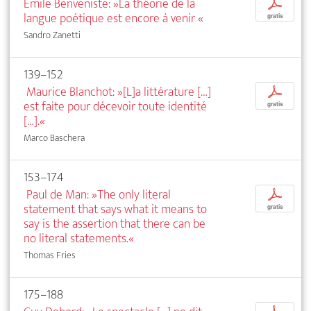
Émile Benveniste: »La théorie de la
p
langue poétique est encore à venir
«
gratis
Sandro Zanetti
139–152
Maurice Blanchot: »[L]a littérature […]
p
est faite pour décevoir toute identité
gratis
[…].«
Marco Baschera
153–174
Paul de Man: »The only literal
p
statement that says what it means to
gratis
say is the assertion that there can be
no literal statements.«
Thomas Fries
175–188