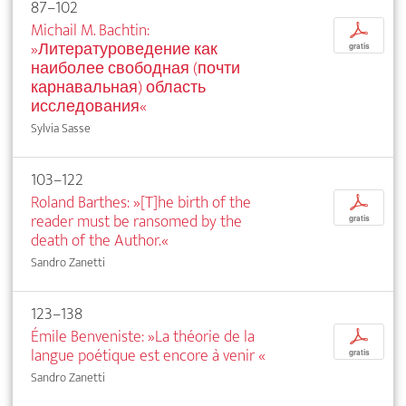
87–102
Michail M. Bachtin:
p
»Литературоведение как
gratis
наиболее свободная (почти
карнавальная) область
исследования«
Sylvia Sasse
103–122
Roland Barthes: »[T]he birth of the
p
reader must be ransomed by the
gratis
death of the Author.«
Sandro Zanetti
123–138
Émile Benveniste: »La théorie de la
p
langue poétique est encore à venir
«
gratis
Sandro Zanetti