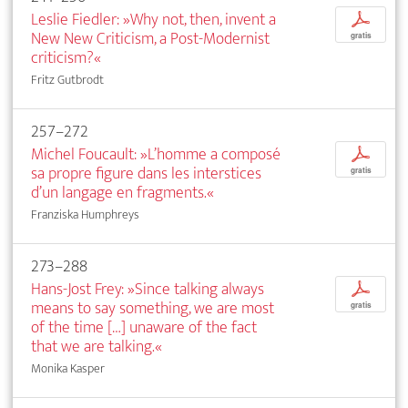
Leslie Fiedler: »Why not, then, invent a
p
New New Criticism, a Post-Modernist
gratis
criticism?«
Fritz Gutbrodt
257–272
Michel Foucault: »L’homme a composé
p
sa propre figure dans les interstices
gratis
d’un langage en fragments.«
Franziska Humphreys
273–288
Hans-Jost Frey: »Since talking always
p
means to say something, we are most
gratis
of the time […] unaware of the fact
that we are talking.«
Monika Kasper