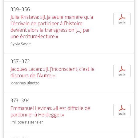
339–356
Julia Kristeva: »[L]a seule manière qu’a
p
l’écrivain de participer à l’histoire
gratis
devient alors la transgression […] par
une écriture-lecture.«
Sylvia Sasse
357–372
Jacques Lacan: »[L]’inconscient, c’est le
p
discours de l’Autre.«
gratis
Johannes Binotto
373–394
Emmanuel Levinas: »Il est difficile de
p
pardonner à Heidegger.«
gratis
Philippe P. Haensler