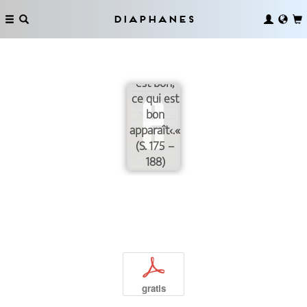
[…] ne dit
rien de
Diaphanes
plus que
›ce qui
apparaît
est bon,
ce qui est
bon
apparaît‹.«
(S. 175 –
188)
p
gratis