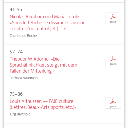
41–56
Nicolas Abraham und Maria Torok:
p
»Sous le fétiche se dissimule l’amour
gratis
occulte d’un mot-objet […].«
Charles de Roche
57–74
Theodor W. Adorno: »Die
p
Sprachähnlichkeit steigt mit dem
gratis
Fallen der Mitteilung.«
Barbara Naumann
75–86
Louis Althusser: »– l’AIE culturel
p
(Lettres, Beaux-Arts, sports, etc.)«
gratis
Jürg Berthold