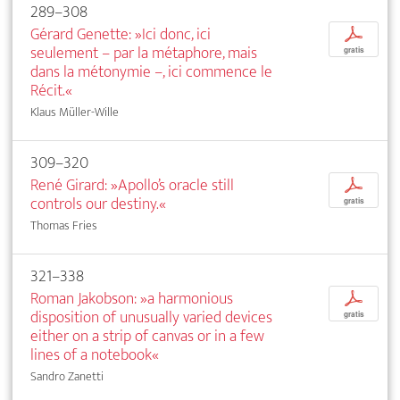
289–308
Gérard Genette: »Ici donc, ici
p
seulement – par la métaphore, mais
gratis
dans la métonymie –, ici commence le
Récit.«
Klaus Müller-Wille
309–320
René Girard: »Apollo’s oracle still
p
controls our destiny.«
gratis
Thomas Fries
321–338
Roman Jakobson: »a harmonious
p
disposition of unusually varied devices
gratis
either on a strip of canvas or in a few
lines of a notebook«
Sandro Zanetti