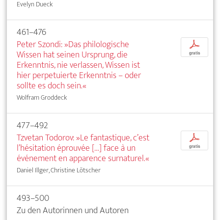
Evelyn Dueck
461–476
Peter Szondi: »Das philologische
p
Wissen hat seinen Ursprung, die
gratis
Erkenntnis, nie verlassen, Wissen ist
hier perpetuierte Erkenntnis – oder
sollte es doch sein.«
Wolfram Groddeck
477–492
Tzvetan Todorov: »Le fantastique, c’est
p
l’hésitation éprouvée […] face à un
gratis
événement en apparence surnaturel.«
Daniel Illger, Christine Lötscher
493–500
Zu den Autorinnen und Autoren