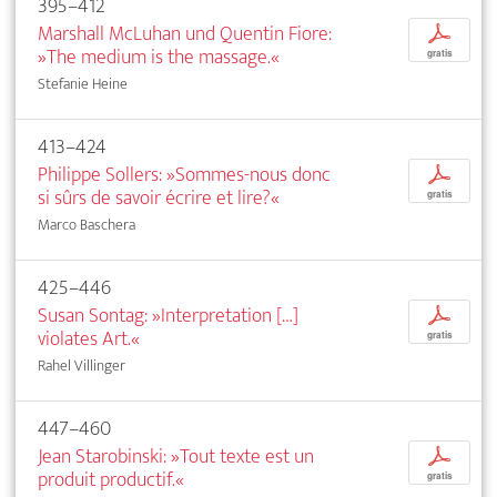
395–412
Marshall McLuhan und Quentin Fiore:
p
»The medium is the massage.«
gratis
Stefanie Heine
413–424
Philippe Sollers: »Sommes-nous donc
p
si sûrs de savoir écrire et lire?«
gratis
Marco Baschera
425–446
Susan Sontag: »Interpretation […]
p
violates Art.«
gratis
Rahel Villinger
447–460
Jean Starobinski: »Tout texte est un
p
produit productif.«
gratis