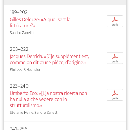
189–202
Gilles Deleuze: »A quoi sert la
p
littérature?«
gratis
Sandro Zanetti
203–222
Jacques Derrida: »[C]e supplément est,
p
comme on dit d’une pièce, d’origine.«
gratis
Philippe P. Haensler
223–240
Umberto Eco: »[L]a nostra ricerca non
p
ha nulla a che vedere con lo
gratis
strutturalismo.«
Stefanie Heine, Sandro Zanetti
241–256