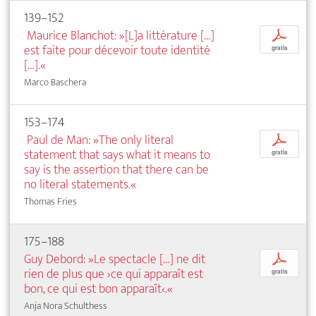
139–152
Maurice Blanchot: »[L]a littérature […]
p
est faite pour décevoir toute identité
gratis
[…].«
Marco Baschera
153–174
Paul de Man: »The only literal
p
statement that says what it means to
gratis
say is the assertion that there can be
no literal statements.«
Thomas Fries
175–188
Guy Debord: »Le spectacle […] ne dit
p
rien de plus que ›ce qui apparaît est
gratis
bon, ce qui est bon apparaît‹.«
Anja Nora Schulthess