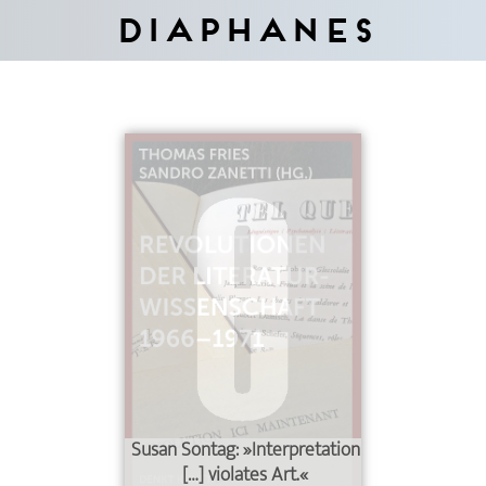
Diaphanes
Susan Sontag: »Interpretation
[…] violates Art.«