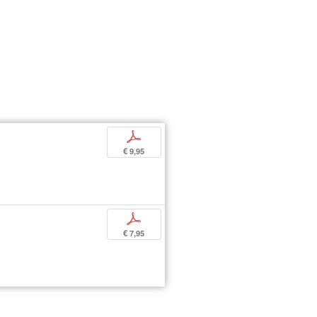
p
€ 9,95
p
€ 7,95