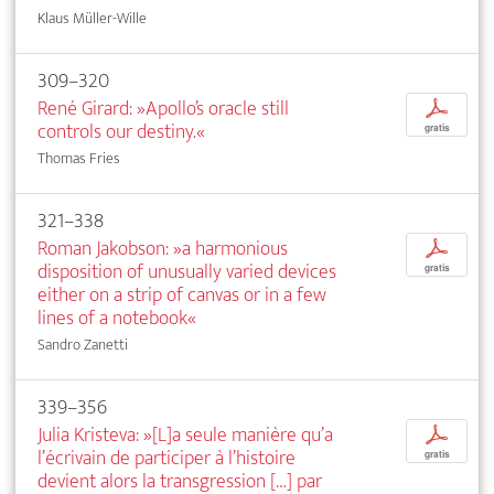
Klaus Müller-Wille
309–320
René Girard: »Apollo’s oracle still
p
controls our destiny.«
gratis
Thomas Fries
321–338
Roman Jakobson: »a harmonious
p
disposition of unusually varied devices
gratis
either on a strip of canvas or in a few
lines of a notebook«
Sandro Zanetti
339–356
Julia Kristeva: »[L]a seule manière qu’a
p
l’écrivain de participer à l’histoire
gratis
devient alors la transgression […] par