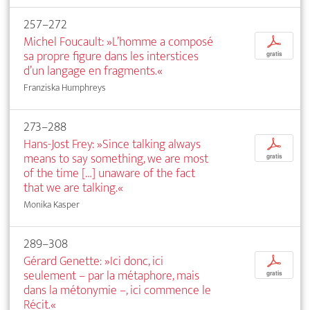
257–272
Michel Foucault: »L’homme a composé
p
sa propre figure dans les interstices
gratis
d’un langage en fragments.«
Franziska Humphreys
273–288
Hans-Jost Frey: »Since talking always
p
means to say something, we are most
gratis
of the time […] unaware of the fact
that we are talking.«
Monika Kasper
289–308
Gérard Genette: »Ici donc, ici
p
seulement – par la métaphore, mais
gratis
dans la métonymie –, ici commence le
Récit.«