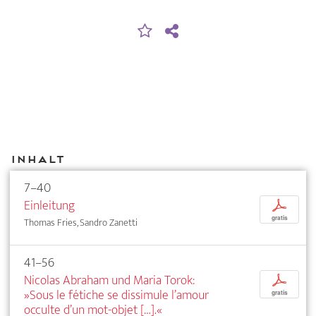
Inhalt
7–40
Einleitung
p
gratis
Thomas Fries, Sandro Zanetti
41–56
Nicolas Abraham und Maria Torok:
p
»Sous le fétiche se dissimule l’amour
gratis
occulte d’un mot-objet […].«