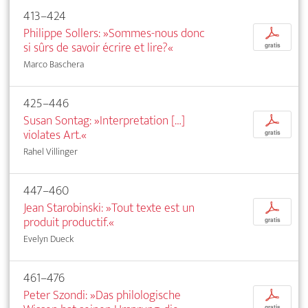
413–424
Philippe Sollers: »Sommes-nous donc
p
si sûrs de savoir écrire et lire?«
gratis
Marco Baschera
425–446
Susan Sontag: »Interpretation […]
p
violates Art.«
gratis
Rahel Villinger
447–460
Jean Starobinski: »Tout texte est un
p
produit productif.«
gratis
Evelyn Dueck
461–476
Peter Szondi: »Das philologische
p
gratis