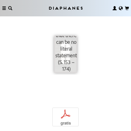
that says
what it
Diaphanes
means to
say is the
assertion
that there
can be no
literal
statements.«
(S. 153 –
174)
p
gratis