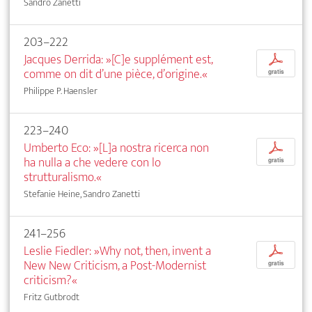
Sandro Zanetti
203–222
Jacques Derrida: »[C]e supplément est,
p
comme on dit d’une pièce, d’origine.«
gratis
Philippe P. Haensler
223–240
Umberto Eco: »[L]a nostra ricerca non
p
ha nulla a che vedere con lo
gratis
strutturalismo.«
Stefanie Heine, Sandro Zanetti
241–256
Leslie Fiedler: »Why not, then, invent a
p
New New Criticism, a Post-Modernist
gratis
criticism?«
Fritz Gutbrodt