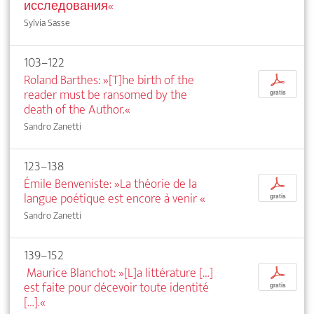
исследования«
Sylvia Sasse
103–122
Roland Barthes: »[T]he birth of the
p
reader must be ransomed by the
gratis
death of the Author.«
Sandro Zanetti
123–138
Émile Benveniste: »La théorie de la
p
langue poétique est encore à venir
«
gratis
Sandro Zanetti
139–152
Maurice Blanchot: »[L]a littérature […]
p
est faite pour décevoir toute identité
gratis
[…].«