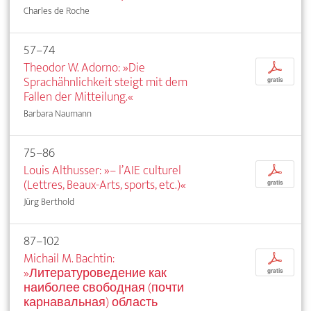
Charles de Roche
57–74
Theodor W. Adorno: »Die
p
Sprachähnlichkeit steigt mit dem
gratis
Fallen der Mitteilung.«
Barbara Naumann
75–86
Louis Althusser: »– l’AIE culturel
p
(Lettres, Beaux-Arts, sports, etc.)«
gratis
Jürg Berthold
87–102
Michail M. Bachtin:
p
»Литературоведение как
gratis
наиболее свободная (почти
карнавальная) область