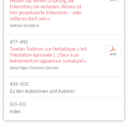
Wissen hat seinen Ursprung, die
Erkenntnis, nie verlassen, Wissen ist
hier perpetuierte Erkenntnis – oder
sollte es doch sein.«
Wolfram Groddeck
477–492
Tzvetan Todorov: »Le fantastique, c’est
p
l’hésitation éprouvée […] face à un
gratis
événement en apparence surnaturel.«
Daniel Illger, Christine Lötscher
493–500
Zu den Autorinnen und Autoren
501–512
Index