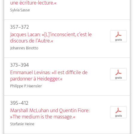
une écriture-lecture.«
Sylvia Sasse
357–372
Jacques Lacan: »[L]’inconscient, c’est le
p
discours de l’Autre.«
gratis
Johannes Binotto
373–394
Emmanuel Levinas: »Il est difficile de
p
pardonner à Heidegger.«
gratis
Philippe P. Haensler
395–412
Marshall McLuhan und Quentin Fiore:
p
»The medium is the massage.«
gratis
Stefanie Heine