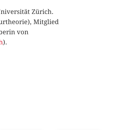
niversität Zürich.
rtheorie), Mitglied
berin von
h
).