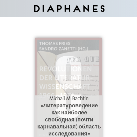
Diaphanes
Michail M. Bachtin:
»Литературоведение
как наиболее
свободная (почти
карнавальная) область
исследования«