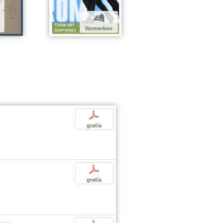
b
Vormerken
p
gratis
p
gratis