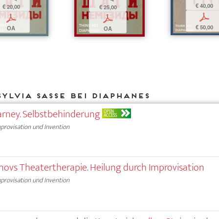
€ 40,00
€ 20,00
€ 25,00
p
p
p
€ 50,00
OA
OA
ylvia Sasse bei DIAPHANES
arney. Selbstbehinderung
OPEN
ACCESS
provisation und Invention
einovs Theatertherapie. Heilung durch Improvisation
provisation und Invention