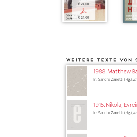
€ 24,00
p
€ 24,00
Weitere Texte von S
1988. Matthew B
In: Sandro Zanetti (Hg.),
Im
1915. Nikolaj Evr
In: Sandro Zanetti (Hg.),
Im