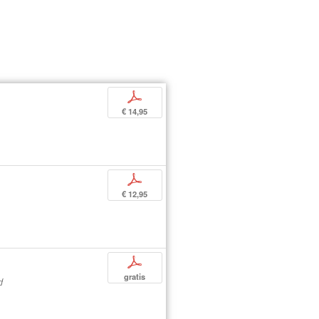
p
€ 14,95
p
€ 12,95
p
gratis
d