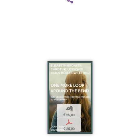
b
€ 25,00
p
€ 25,00