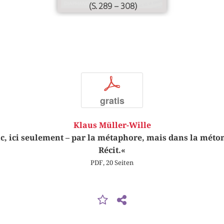
(S. 289 – 308)
p
gratis
Klaus Müller-Wille
nc, ici seulement – par la métaphore, mais dans la méto
Récit.«
PDF, 20 Seiten