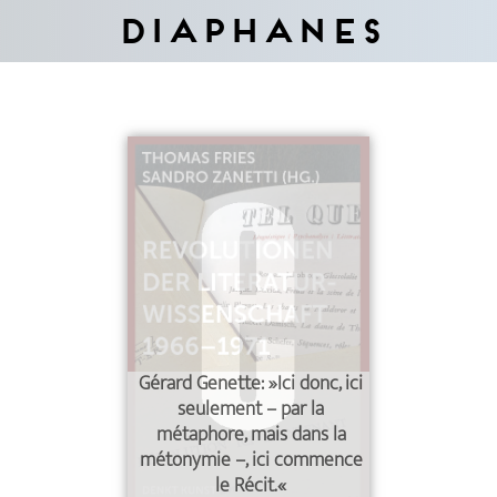
Diaphanes
Gérard Genette: »Ici donc, ici
seulement – par la
métaphore, mais dans la
métonymie –, ici commence
le Récit.«