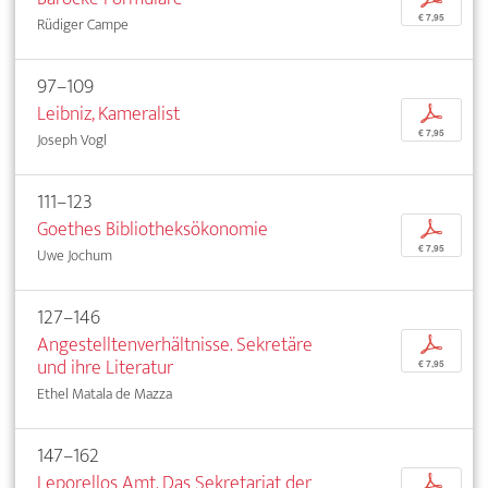
€ 7,95
Rüdiger Campe
97–109
Leibniz, Kameralist
p
€ 7,95
Joseph Vogl
111–123
Goethes Bibliotheksökonomie
p
€ 7,95
Uwe Jochum
127–146
Angestelltenverhältnisse. Sekretäre
p
und ihre Literatur
€ 7,95
Ethel Matala de Mazza
147–162
Leporellos Amt. Das Sekretariat der
p