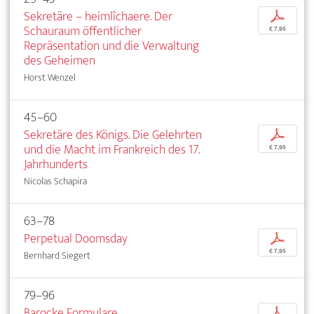
Sekretäre – heimlîchaere. Der
p
Schauraum öffentlicher
€ 7,95
Repräsentation und die Verwaltung
des Geheimen
Horst Wenzel
45–60
Sekretäre des Königs. Die Gelehrten
p
und die Macht im Frankreich des 17.
€ 7,95
Jahrhunderts
Nicolas Schapira
63–78
Perpetual Doomsday
p
€ 7,95
Bernhard Siegert
79–96
Barocke Formulare
p