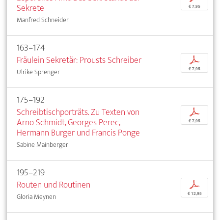
Sekrete
€ 7,95
Manfred Schneider
163–174
Fräulein Sekretär: Prousts Schreiber
p
€ 7,95
Ulrike Sprenger
175–192
Schreibtischporträts. Zu Texten von
p
Arno Schmidt, Georges Perec,
€ 7,95
Hermann Burger und Francis Ponge
Sabine Mainberger
195–219
Routen und Routinen
p
€ 12,95
Gloria Meynen