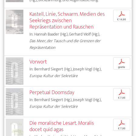
Kastell, Linie, Schwarm. Medien des
p
Seekriegs zwischen
€ 14,95
Repräsentation und Rauschen
In: Hannah Baader (Hg.), Gerhard Wolf (Hg.),
Das Meer, der Tausch und die Grenzen der
Repräsentation
Vorwort
p
gratis
In: Bernhard Siegert (Hg.), Joseph Vogl (Hg.),
Europa: Kultur der Sekretäre
Perpetual Doomsday
p
€ 7,95
In: Bernhard Siegert (Hg.), Joseph Vogl (Hg.),
Europa: Kultur der Sekretäre
Die moralische Lesart. Moralis
p
docet quid agas
€ 7,95