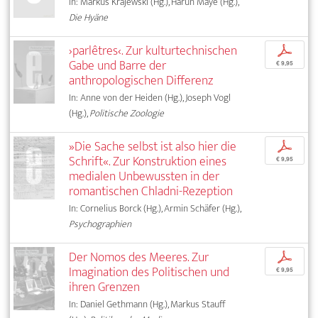
In: Markus Krajewski (Hg.), Harun Maye (Hg.),
Die Hyäne
›parlêtres‹. Zur kulturtechnischen
p
Gabe und Barre der
€ 9,95
anthropologischen Differenz
In: Anne von der Heiden (Hg.), Joseph Vogl
(Hg.),
Politische Zoologie
»Die Sache selbst ist also hier die
p
Schrift«. Zur Konstruktion eines
€ 9,95
medialen Unbewussten in der
romantischen Chladni-Rezeption
In: Cornelius Borck (Hg.), Armin Schäfer (Hg.),
Psychographien
Der Nomos des Meeres. Zur
p
Imagination des Politischen und
€ 9,95
ihren Grenzen
In: Daniel Gethmann (Hg.), Markus Stauff