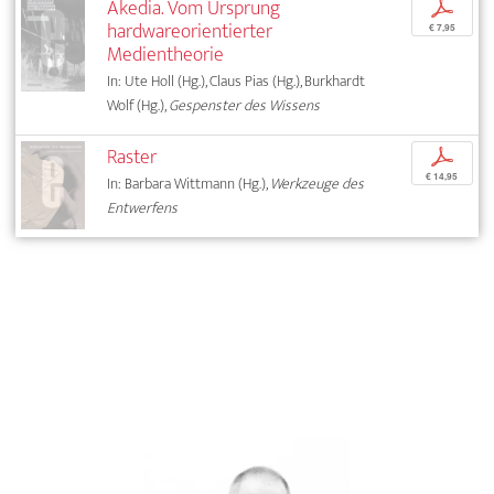
Akedia. Vom Ursprung
p
hardwareorientierter
€ 7,95
Medientheorie
In: Ute Holl (Hg.), Claus Pias (Hg.), Burkhardt
Wolf (Hg.),
Gespenster des Wissens
Raster
p
€ 14,95
In: Barbara Wittmann (Hg.),
Werkzeuge des
Entwerfens