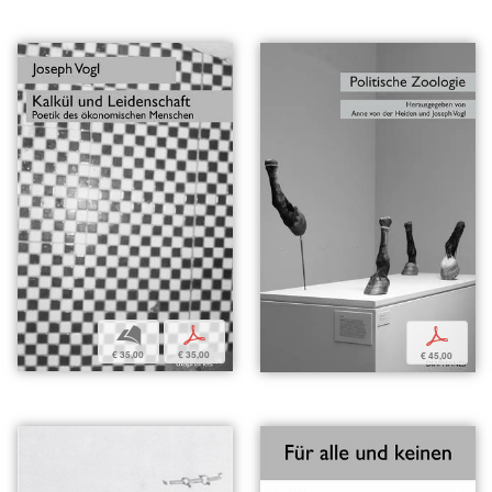
b
p
p
€ 35,00
€ 35,00
€ 45,00