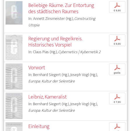
Beliebige Räume. Zur Entortung
p
des städtischen Raumes
€ 9,95
In: Annett Zinsmeister (Hg.),
Constructing
Utopia
Regierung und Regelkreis.
p
Historisches Vorspiel
€ 9,95
In: Claus Pias (Hg.),
Cybernetics | Kybernetik 2
Vorwort
p
gratis
In: Bernhard Siegert (Hg.), Joseph Vogl (Hg.),
Europa: Kultur der Sekretäre
Leibniz, Kameralist
p
€ 7,95
In: Bernhard Siegert (Hg.), Joseph Vogl (Hg.),
Europa: Kultur der Sekretäre
Einleitung
p