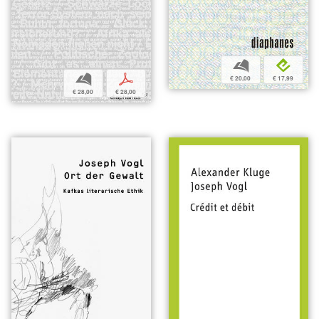
b
e
b
p
€ 20,00
€ 17,99
€ 28,00
€ 28,00