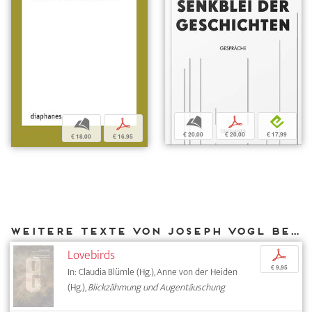
b
p
e
b
p
€ 20,00
€ 20,00
€ 17,99
€ 18,00
€ 16,95
Weitere Texte von Joseph Vogl bei DIAPHANES
Lovebirds
p
€ 9,95
In: Claudia Blümle (Hg.), Anne von der Heiden
(Hg.),
Blickzähmung und Augentäuschung