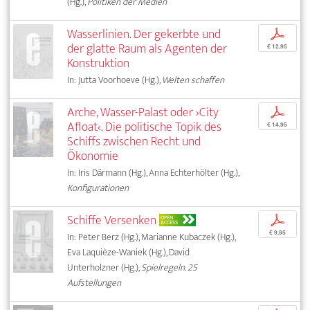
(Hg.),
Politiken der Medien
Wasserlinien. Der gekerbte und
p
der glatte Raum als Agenten der
€ 12,95
Konstruktion
In: Jutta Voorhoeve (Hg.),
Welten schaffen
Arche, Wasser-Palast oder ›City
p
Afloat‹. Die politische Topik des
€ 14,95
Schiffs zwischen Recht und
Ökonomie
In: Iris Därmann (Hg.), Anna Echterhölter (Hg.),
Konfigurationen
Schiffe Versenken
p
OPEN
ACCESS
€ 9,95
In: Peter Berz (Hg.), Marianne Kubaczek (Hg.),
Eva Laquièze-Waniek (Hg.), David
Unterholzner (Hg.),
Spielregeln. 25
Aufstellungen