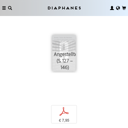
Diaphanes
Angestelltenverhältnisse
(S. 127 –
146)
p
€ 7,95