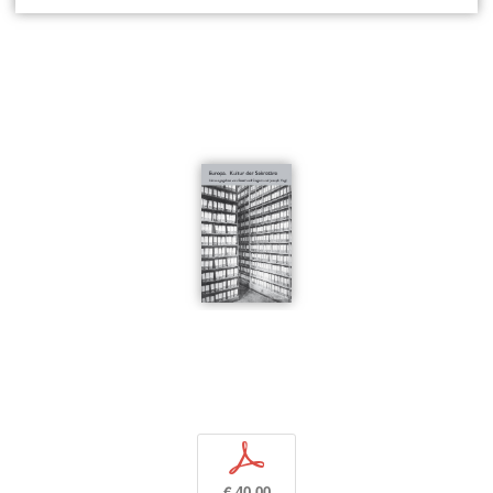
p
€ 40,00