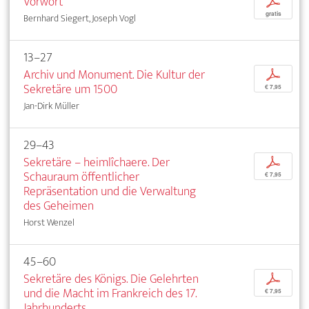
Vorwort
p
gratis
Bernhard Siegert, Joseph Vogl
13–27
Archiv und Monument. Die Kultur der
p
Sekretäre um 1500
€ 7,95
Jan-Dirk Müller
29–43
Sekretäre – heimlîchaere. Der
p
Schauraum öffentlicher
€ 7,95
Repräsentation und die Verwaltung
des Geheimen
Horst Wenzel
45–60
Sekretäre des Königs. Die Gelehrten
p
und die Macht im Frankreich des 17.
€ 7,95
Jahrhunderts