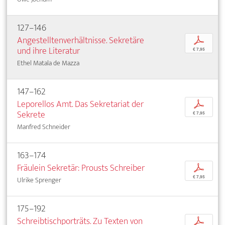
127–146
Angestelltenverhältnisse. Sekretäre
p
und ihre Literatur
€ 7,95
Ethel Matala de Mazza
147–162
Leporellos Amt. Das Sekretariat der
p
Sekrete
€ 7,95
Manfred Schneider
163–174
Fräulein Sekretär: Prousts Schreiber
p
€ 7,95
Ulrike Sprenger
175–192
Schreibtischporträts. Zu Texten von
p