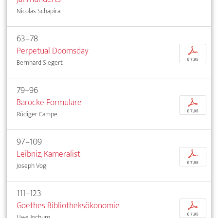
Nicolas Schapira
63–78
Perpetual Doomsday
p
€ 7,95
Bernhard Siegert
79–96
Barocke Formulare
p
€ 7,95
Rüdiger Campe
97–109
Leibniz, Kameralist
p
€ 7,95
Joseph Vogl
111–123
Goethes Bibliotheksökonomie
p
€ 7,95
Uwe Jochum