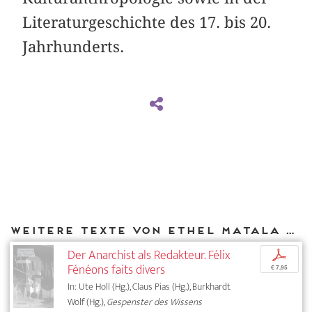
Literaturgeschichte des 17. bis 20.
Jahrhunderts.
Weitere Texte von Ethel Matala de Mazza bei DIAPHANES
Der Anarchist als Redakteur. Félix
p
Fénéons faits divers
€ 7,95
In: Ute Holl (Hg.), Claus Pias (Hg.), Burkhardt
Wolf (Hg.),
Gespenster des Wissens