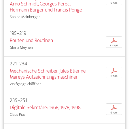
Arno Schmidt, Georges Perec,
€ 7,95
Hermann Burger und Francis Ponge
Sabine Mainberger
195–219
Routen und Routinen
p
€ 12,95
Gloria Meynen
221–234
Mechanische Schreiber. Jules Etienne
p
Mareys Aufzeichnungsmaschinen
€ 7,95
Wolfgang Schäffner
235–251
Digitale Sekretäre: 1968, 1978, 1998
p
€ 7,95
Claus Pias