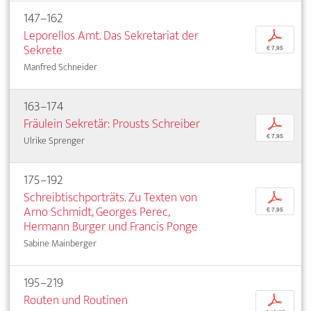
147–162
Leporellos Amt. Das Sekretariat der
p
Sekrete
€ 7,95
Manfred Schneider
163–174
Fräulein Sekretär: Prousts Schreiber
p
€ 7,95
Ulrike Sprenger
175–192
Schreibtischporträts. Zu Texten von
p
Arno Schmidt, Georges Perec,
€ 7,95
Hermann Burger und Francis Ponge
Sabine Mainberger
195–219
Routen und Routinen
p