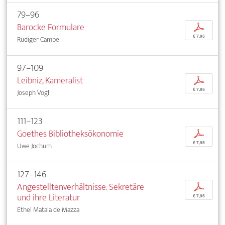
79–96
Barocke Formulare
p
€ 7,95
Rüdiger Campe
97–109
Leibniz, Kameralist
p
€ 7,95
Joseph Vogl
111–123
Goethes Bibliotheksökonomie
p
€ 7,95
Uwe Jochum
127–146
Angestelltenverhältnisse. Sekretäre
p
und ihre Literatur
€ 7,95
Ethel Matala de Mazza