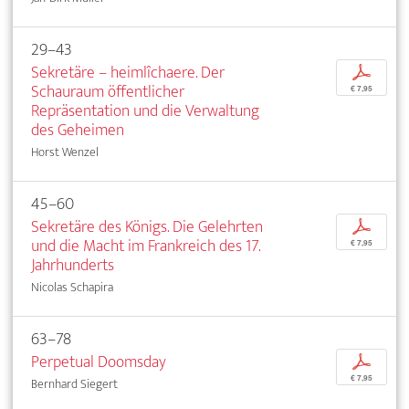
29–43
Sekretäre – heimlîchaere. Der
p
Schauraum öffentlicher
€ 7,95
Repräsentation und die Verwaltung
des Geheimen
Horst Wenzel
45–60
Sekretäre des Königs. Die Gelehrten
p
und die Macht im Frankreich des 17.
€ 7,95
Jahrhunderts
Nicolas Schapira
63–78
Perpetual Doomsday
p
€ 7,95
Bernhard Siegert