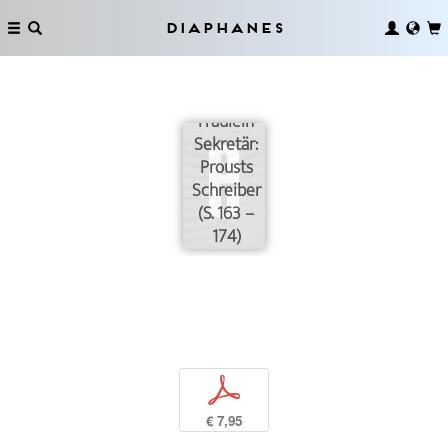
Diaphanes
Fräulein
Sekretär:
Prousts
Schreiber
(S. 163 –
174)
p
€ 7,95