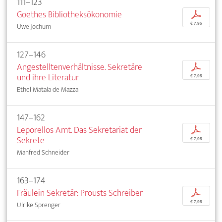
111–123
Goethes Bibliotheksökonomie
p
€ 7,95
Uwe Jochum
127–146
Angestelltenverhältnisse. Sekretäre
p
und ihre Literatur
€ 7,95
Ethel Matala de Mazza
147–162
Leporellos Amt. Das Sekretariat der
p
Sekrete
€ 7,95
Manfred Schneider
163–174
Fräulein Sekretär: Prousts Schreiber
p
€ 7,95
Ulrike Sprenger