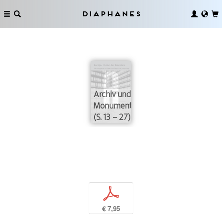
Diaphanes
Archiv und
Monument
(S. 13 – 27)
p
€ 7,95