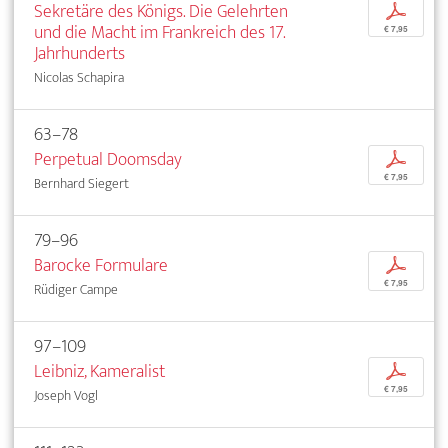
Sekretäre des Königs. Die Gelehrten
p
und die Macht im Frankreich des 17.
€ 7,95
Jahrhunderts
Nicolas Schapira
63–78
Perpetual Doomsday
p
€ 7,95
Bernhard Siegert
79–96
Barocke Formulare
p
€ 7,95
Rüdiger Campe
97–109
Leibniz, Kameralist
p
€ 7,95
Joseph Vogl