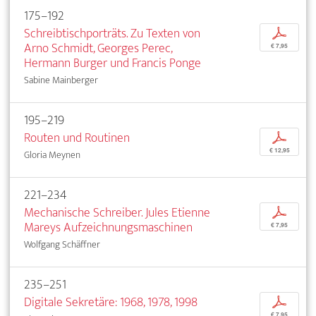
175–192
Schreibtischporträts. Zu Texten von
p
Arno Schmidt, Georges Perec,
€ 7,95
Hermann Burger und Francis Ponge
Sabine Mainberger
195–219
Routen und Routinen
p
€ 12,95
Gloria Meynen
221–234
Mechanische Schreiber. Jules Etienne
p
Mareys Aufzeichnungsmaschinen
€ 7,95
Wolfgang Schäffner
235–251
Digitale Sekretäre: 1968, 1978, 1998
p
€ 7,95