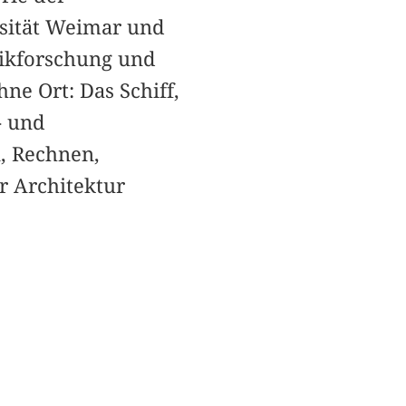
rsität Weimar und
hnikforschung und
e Ort: Das Schiff,
- und
, Rechnen,
r Architektur