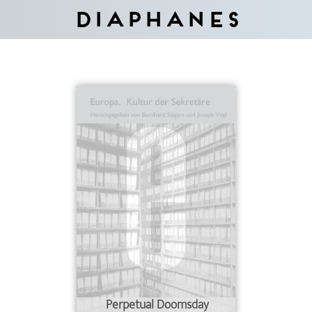
Diaphanes
Perpetual Doomsday