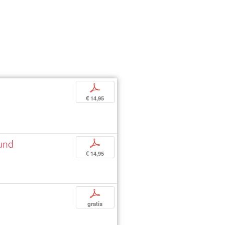
p
€ 14,95
 und
p
€ 14,95
p
gratis