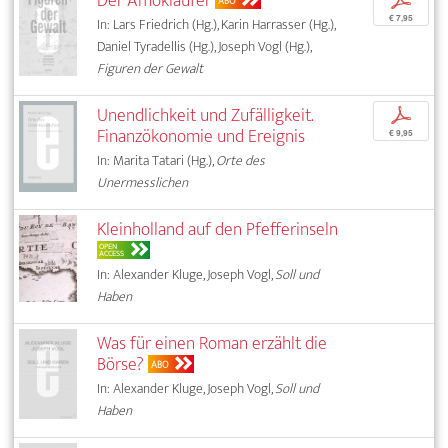
Der Amokläufer
p
ABO
€ 7,95
In: Lars Friedrich (Hg.), Karin Harrasser (Hg.),
Daniel Tyradellis (Hg.), Joseph Vogl (Hg.),
Figuren der Gewalt
Unendlichkeit und Zufälligkeit.
p
Finanzökonomie und Ereignis
€ 9,95
In: Marita Tatari (Hg.),
Orte des
Unermesslichen
Kleinholland auf den Pfefferinseln
OPEN
ACCESS
In: Alexander Kluge, Joseph Vogl,
Soll und
Haben
Was für einen Roman erzählt die
Börse?
ABO
In: Alexander Kluge, Joseph Vogl,
Soll und
Haben