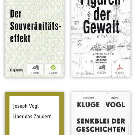
b
p
b
e
€ 30,00
€ 30,00
€ 30,00
€ 24,99