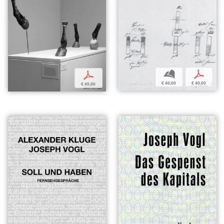
b
p
p
€ 40,00
€ 40,00
€ 45,00