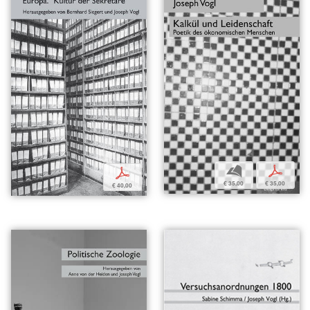
b
p
p
€ 35,00
€ 35,00
€ 40,00