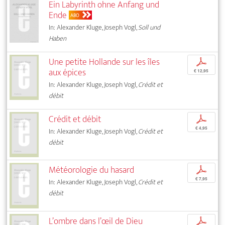
Ein Labyrinth ohne Anfang und
Ende
ABO
In: Alexander Kluge, Joseph Vogl,
Soll und
Haben
Une petite Hollande sur les îles
p
aux épices
€ 12,95
In: Alexander Kluge, Joseph Vogl,
Crédit et
débit
Crédit et débit
p
€ 4,95
In: Alexander Kluge, Joseph Vogl,
Crédit et
débit
Météorologie du hasard
p
€ 7,95
In: Alexander Kluge, Joseph Vogl,
Crédit et
débit
L’ombre dans l’œil de Dieu
p