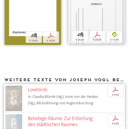
b
p
e
b
p
€ 20,00
€ 20,00
€ 17,99
€ 18,00
€ 16,95
Weitere Texte von Joseph Vogl bei DIAPHANES
Lovebirds
p
€ 9,95
In: Claudia Blümle (Hg.), Anne von der Heiden
(Hg.),
Blickzähmung und Augentäuschung
Beliebige Räume. Zur Entortung
p
des städtischen Raumes
€ 9,95