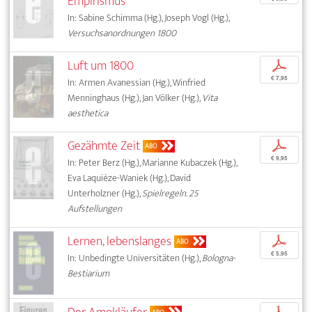
Empirismus
In: Sabine Schimma (Hg.), Joseph Vogl (Hg.),
Versuchsanordnungen 1800
Luft um 1800
p
€ 7,95
In: Armen Avanessian (Hg.), Winfried
Menninghaus (Hg.), Jan Völker (Hg.),
Vita
aesthetica
Gezähmte Zeit
p
ABO
€ 9,95
In: Peter Berz (Hg.), Marianne Kubaczek (Hg.),
Eva Laquièze-Waniek (Hg.), David
Unterholzner (Hg.),
Spielregeln. 25
Aufstellungen
Lernen, lebenslanges
p
ABO
€ 5,95
In: Unbedingte Universitäten (Hg.),
Bologna-
Bestiarium