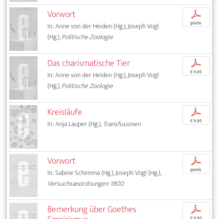
Vorwort
p
gratis
In: Anne von der Heiden (Hg.), Joseph Vogl
(Hg.),
Politische Zoologie
Das charismatische Tier
p
€ 9,95
In: Anne von der Heiden (Hg.), Joseph Vogl
(Hg.),
Politische Zoologie
Kreisläufe
p
€ 9,95
In: Anja Lauper (Hg.),
Transfusionen
Vorwort
p
gratis
In: Sabine Schimma (Hg.), Joseph Vogl (Hg.),
Versuchsanordnungen 1800
Bemerkung über Goethes
p
€ 9,95