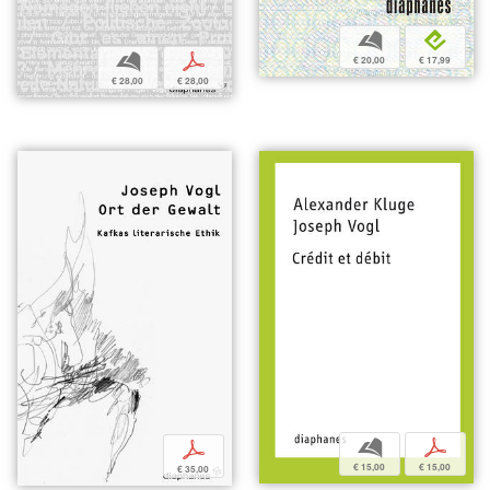
b
e
b
p
€ 20,00
€ 17,99
€ 28,00
€ 28,00
b
p
p
€ 15,00
€ 15,00
€ 35,00