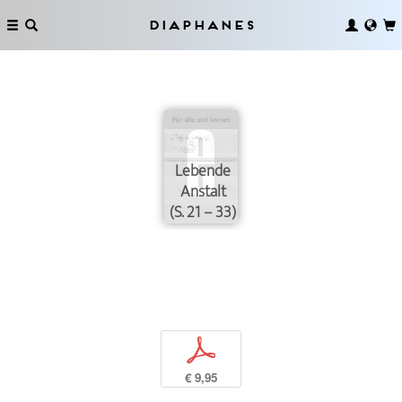
Diaphanes
Lebende
Anstalt
(S. 21 – 33)
p
€ 9,95