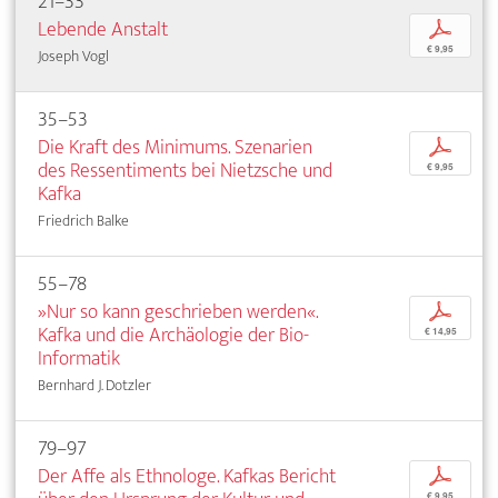
21–33
Lebende Anstalt
p
€ 9,95
Joseph Vogl
35–53
Die Kraft des Minimums. Szenarien
p
des Ressentiments bei Nietzsche und
€ 9,95
Kafka
Friedrich Balke
55–78
»Nur so kann geschrieben werden«.
p
Kafka und die Archäologie der Bio-
€ 14,95
Informatik
Bernhard J. Dotzler
79–97
Der Affe als Ethnologe. Kafkas Bericht
p
€ 9,95