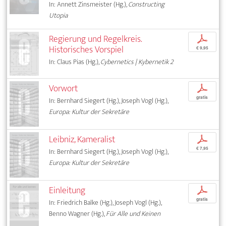
In: Annett Zinsmeister (Hg.),
Constructing
Utopia
Regierung und Regelkreis.
p
Historisches Vorspiel
€ 9,95
In: Claus Pias (Hg.),
Cybernetics | Kybernetik 2
Vorwort
p
gratis
In: Bernhard Siegert (Hg.), Joseph Vogl (Hg.),
Europa: Kultur der Sekretäre
Leibniz, Kameralist
p
€ 7,95
In: Bernhard Siegert (Hg.), Joseph Vogl (Hg.),
Europa: Kultur der Sekretäre
Einleitung
p
gratis
In: Friedrich Balke (Hg.), Joseph Vogl (Hg.),
Benno Wagner (Hg.),
Für Alle und Keinen