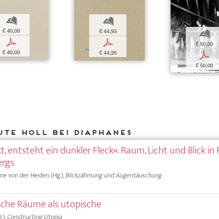
b
b
€ 40,00
€ 44,95
b
p
p
€ 50,00
€ 40,00
€ 44,95
p
€ 50,00
Ute Holl bei DIAPHANES
, entsteht ein dunkler Fleck«. Raum, Licht und Blick in
ergs
Anne von der Heiden (Hg.),
Blickzähmung und Augentäuschung
che Räume als utopische
.),
Constructing Utopia