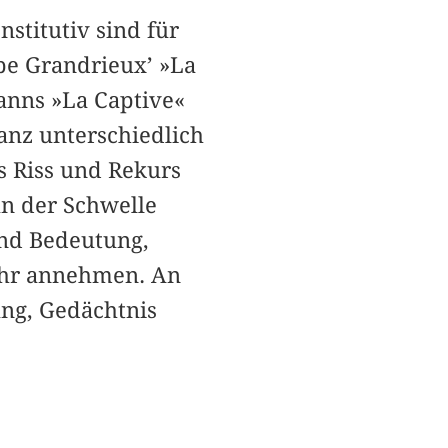
stitutiv sind für
pe Grandrieux’ »La
anns »La Captive«
anz unterschiedlich
ls Riss und Rekurs
an der Schwelle
nd Bedeutung,
ehr annehmen. An
ung, Gedächtnis