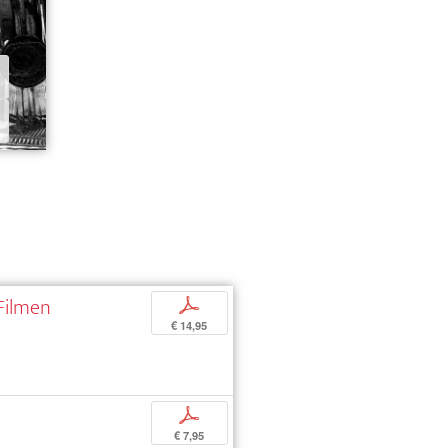
 Filmen
p
€ 14,95
p
€ 7,95