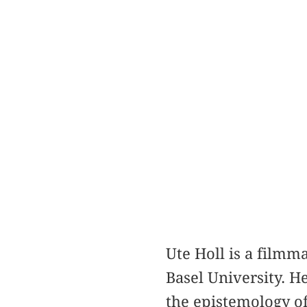
Ute Holl is a filmm
Basel University. H
the epistemology o