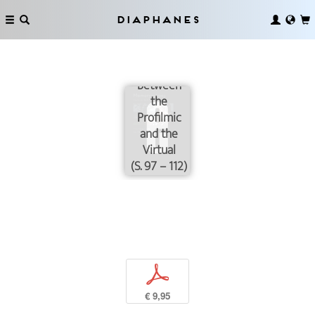
Diaphanes
Between
the
Profilmic
and the
Virtual
(S. 97 – 112)
p
€ 9,95