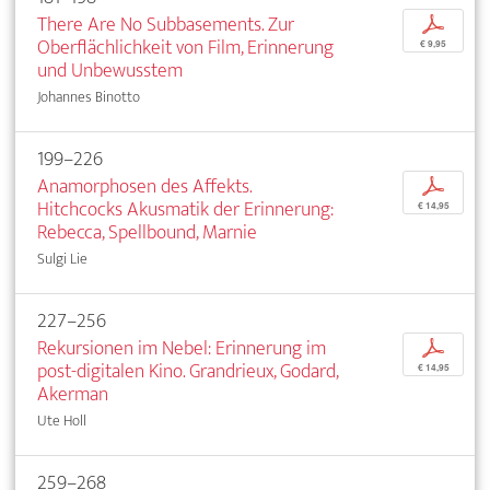
There Are No Subbasements. Zur
p
Oberflächlichkeit von Film, Erinnerung
€ 9,95
und Unbewusstem
Johannes Binotto
199–226
Anamorphosen des Affekts.
p
Hitchcocks Akusmatik der Erinnerung:
€ 14,95
Rebecca, Spellbound, Marnie
Sulgi Lie
227–256
Rekursionen im Nebel: Erinnerung im
p
post-digitalen Kino. Grandrieux, Godard,
€ 14,95
Akerman
Ute Holl
259–268