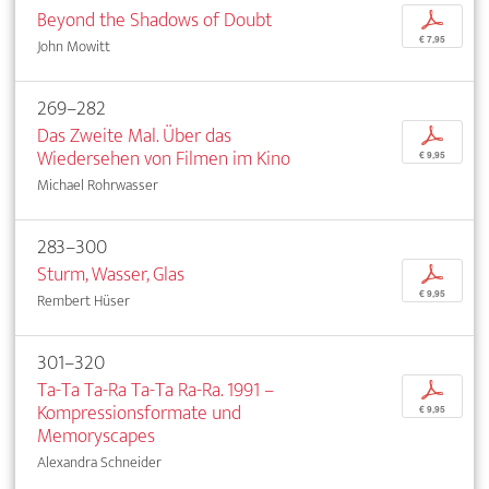
Beyond the Shadows of Doubt
p
€ 7,95
John Mowitt
269–282
Das Zweite Mal. Über das
p
Wiedersehen von Filmen im Kino
€ 9,95
Michael Rohrwasser
283–300
Sturm, Wasser, Glas
p
€ 9,95
Rembert Hüser
301–320
Ta-Ta Ta-Ra Ta-Ta Ra-Ra. 1991 –
p
Kompressionsformate und
€ 9,95
Memoryscapes
Alexandra Schneider