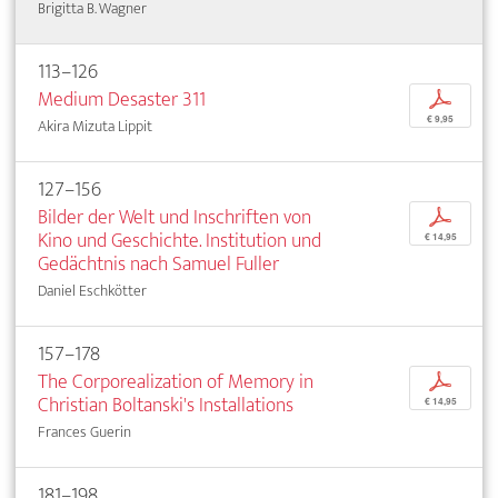
Brigitta B. Wagner
113–126
Medium Desaster 311
p
€ 9,95
Akira Mizuta Lippit
127–156
Bilder der Welt und Inschriften von
p
Kino und Geschichte. Institution und
€ 14,95
Gedächtnis nach Samuel Fuller
Daniel Eschkötter
157–178
The Corporealization of Memory in
p
Christian Boltanski's Installations
€ 14,95
Frances Guerin
181–198