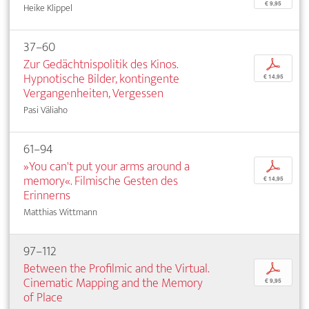
€ 9,95
Heike Klippel
37–60
Zur Gedächtnispolitik des Kinos.
p
Hypnotische Bilder, kontingente
€ 14,95
Vergangenheiten, Vergessen
Pasi Väliaho
61–94
»You can't put your arms around a
p
memory«. Filmische Gesten des
€ 14,95
Erinnerns
Matthias Wittmann
97–112
Between the Profilmic and the Virtual.
p
Cinematic Mapping and the Memory
€ 9,95
of Place