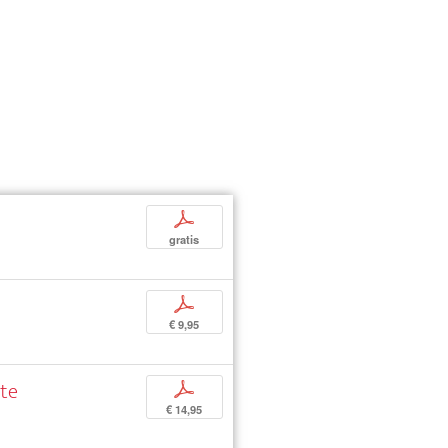
p
gratis
p
€ 9,95
nte
p
€ 14,95