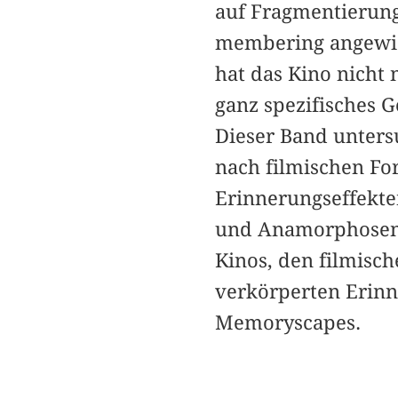
auf Fragmentierun
membering angewies
hat das Kino nicht
ganz spezifisches 
Dieser Band unters
nach filmischen F
Erinnerungseffekte
und Anamorphosen d
Kinos, den filmisc
verkörperten Erin
Memoryscapes.