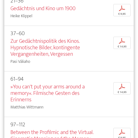
21–36
Gedächtnis und Kino um 1900
p
€ 9,95
Heike Klippel
37–60
Zur Gedächtnispolitik des Kinos.
p
Hypnotische Bilder, kontingente
€ 14,95
Vergangenheiten, Vergessen
Pasi Väliaho
61–94
»You can't put your arms around a
p
memory«. Filmische Gesten des
€ 14,95
Erinnerns
Matthias Wittmann
97–112
Between the Profilmic and the Virtual.
p
€ 9,95