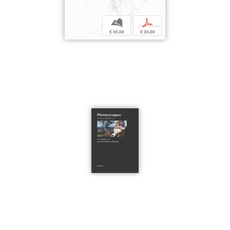
b
p
€ 35,00
€ 35,00