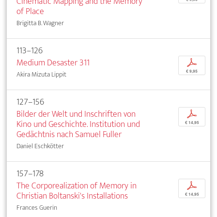
Cinematic Mapping and the Memory
of Place
Brigitta B. Wagner
113–126
Medium Desaster 311
p
€ 9,95
Akira Mizuta Lippit
127–156
Bilder der Welt und Inschriften von
p
Kino und Geschichte. Institution und
€ 14,95
Gedächtnis nach Samuel Fuller
Daniel Eschkötter
157–178
The Corporealization of Memory in
p
Christian Boltanski's Installations
€ 14,95
Frances Guerin