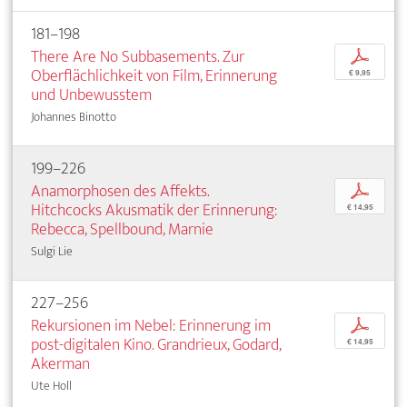
181–198
There Are No Subbasements. Zur
p
Oberflächlichkeit von Film, Erinnerung
€ 9,95
und Unbewusstem
Johannes Binotto
199–226
Anamorphosen des Affekts.
p
Hitchcocks Akusmatik der Erinnerung:
€ 14,95
Rebecca, Spellbound, Marnie
Sulgi Lie
227–256
Rekursionen im Nebel: Erinnerung im
p
post-digitalen Kino. Grandrieux, Godard,
€ 14,95
Akerman
Ute Holl