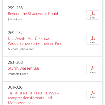
259–268
Beyond the Shadows of Doubt
p
€ 7,95
John Mowitt
269–282
Das Zweite Mal. Über das
p
Wiedersehen von Filmen im Kino
€ 9,95
Michael Rohrwasser
283–300
Sturm, Wasser, Glas
p
€ 9,95
Rembert Hüser
301–320
Ta-Ta Ta-Ra Ta-Ta Ra-Ra. 1991 –
p
Kompressionsformate und
€ 9,95
Memoryscapes