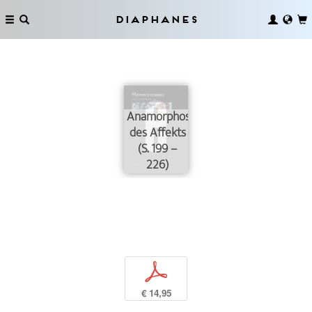
Diaphanes
Anamorphosen
des Affekts
(S. 199 –
226)
p
€ 14,95