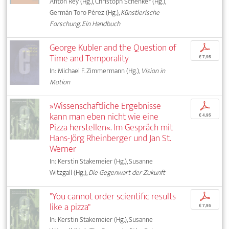
Anton Rey (Hg.), Christoph Schenker (Hg.),
Germán Toro Pérez (Hg.),
Künstlerische
Forschung. Ein Handbuch
George Kubler and the Question of
p
Time and Temporality
€ 7,95
In: Michael F. Zimmermann (Hg.),
Vision in
Motion
»Wissenschaftliche Ergebnisse
p
kann man eben nicht wie eine
€ 4,95
Pizza herstellen«. Im Gespräch mit
Hans-Jörg Rheinberger und Jan St.
Werner
In: Kerstin Stakemeier (Hg.), Susanne
Witzgall (Hg.),
Die Gegenwart der Zukunft
"You cannot order scientific results
p
like a pizza"
€ 7,95
In: Kerstin Stakemeier (Hg.), Susanne