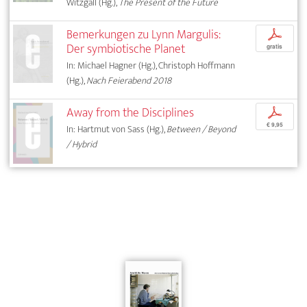
Witzgall (Hg.),
The Present of the Future
Bemerkungen zu Lynn Margulis:
p
Der symbiotische Planet
gratis
In: Michael Hagner (Hg.), Christoph Hoffmann
(Hg.),
Nach Feierabend 2018
Away from the Disciplines
p
€ 9,95
In: Hartmut von Sass (Hg.),
Between / Beyond
/ Hybrid