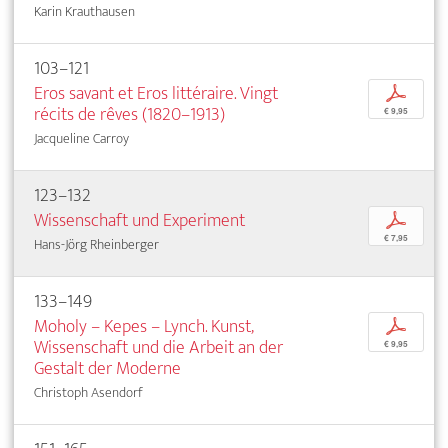
Karin Krauthausen
103–121
Eros savant et Eros littéraire. Vingt
p
récits de rêves (1820–1913)
€ 9,95
Jacqueline Carroy
123–132
Wissenschaft und Experiment
p
€ 7,95
Hans-Jörg Rheinberger
133–149
Moholy – Kepes – Lynch. Kunst,
p
Wissenschaft und die Arbeit an der
€ 9,95
Gestalt der Moderne
Christoph Asendorf