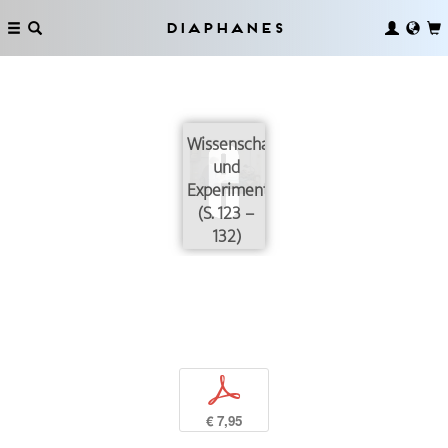
Diaphanes
Wissenschaft
und
Experiment
(S. 123 –
132)
p
€ 7,95