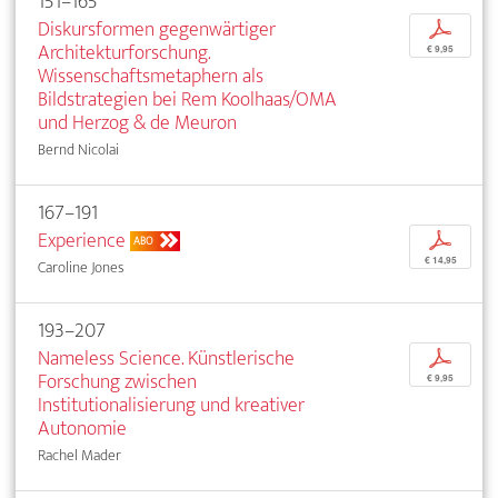
151–165
Diskursformen gegenwärtiger
p
Architekturforschung.
€ 9,95
Wissenschaftsmetaphern als
Bildstrategien bei Rem Koolhaas/OMA
und Herzog & de Meuron
Bernd Nicolai
167–191
Experience
p
ABO
€ 14,95
Caroline Jones
193–207
Nameless Science. Künstlerische
p
Forschung zwischen
€ 9,95
Institutionalisierung und kreativer
Autonomie
Rachel Mader