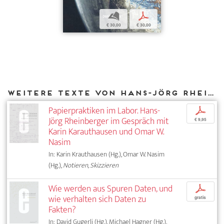
b
p
€ 30,00
€ 30,00
Weitere Texte von Hans-Jörg Rheinberger bei DIAPHANES
Papierpraktiken im Labor. Hans-
p
Jörg Rheinberger im Gespräch mit
€ 9,95
Karin Karauthausen und Omar W.
Nasim
In: Karin Krauthausen (Hg.), Omar W. Nasim
(Hg.),
Notieren, Skizzieren
Wie werden aus Spuren Daten, und
p
wie verhalten sich Daten zu
gratis
Fakten?
In: David Gugerli (Hg.), Michael Hagner (Hg.),