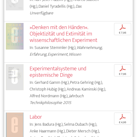
(Hg.), Daniel Tyradellis (Hg.),
Das
Unverfügbare
»Denken mit den Händen«.
p
Objektizität und Extimität im
€ 7,95
wissenschaftlichen Experiment
In: Susanne Stemmler (Hg.),
Wahrnehmung,
Erfahrung, Experiment, Wissen
Experimentalsysteme und
p
epistemische Dinge
€ 7,95
In: Gerhard Gamm (Hg.), Petra Gehring (Hg.),
Christoph Hubig (Hg.), Andreas Kaminski (Hg.),
Alfred Nordmann (Hg.),
Jahrbuch
Technikphilosophie 2015
Labor
p
€ 4,95
In: Jens Badura (Hg.), Selma Dubach (Hg.),
Anke Haarmann (Hg.), Dieter Mersch (Hg.),