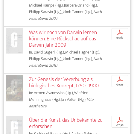
Michael Hampe (Hg.), Barbara Orland (Hg.),
Philipp Sarasin (Hg.), Jakob Tanner (Hg.),
Nach
Feierabend 2007
Was wir noch von Darwin lernen
p
können. Eine Rückschau auf das
gratis
Darwin-Jahr 2009
In: David Gugerli (Hg.), Michael Hagner (Hg.),
Philipp Sarasin (Hg.), Jakob Tanner (Hg.),
Nach
Feierabend 2010
Zur Genesis der Vererbung als
p
biologisches Konzept, 1750–1900
€ 9,95
In: Armen Avanessian (Hg.), Winfried
Menninghaus (Hg.), Jan Völker (Hg.),
Vita
aesthetica
Über die Kunst, das Unbekannte zu
p
erforschen
€ 7,95
In: Karl-Josef Pazzini (Hg.), Andrea Sabisch