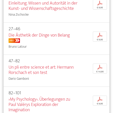
Einleitung. Wissen und Autorität in der
p
Kunst- und Wissenschaftsgeschichte
€ 9,95
Nina Zschocke
27–46
Die Ästhetik der Dinge von Belang
p
€ 9,95
ABO
Bruno Latour
47–82
Un pli entre science et art: Hermann
p
Rorschach et son test
€ 14,95
Dario Gamboni
82–101
›My Psychology‹. Überlegungen zu
p
Paul Valérys Exploration der
€ 9,95
Imagination