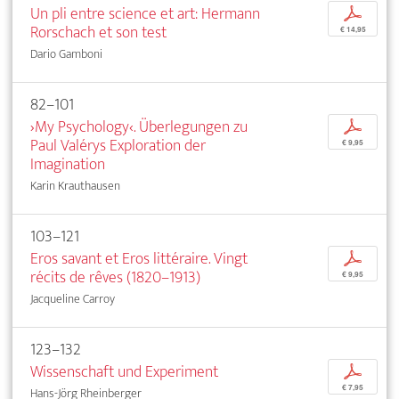
Un pli entre science et art: Hermann
p
Rorschach et son test
€ 14,95
Dario Gamboni
82–101
›My Psychology‹. Überlegungen zu
p
Paul Valérys Exploration der
€ 9,95
Imagination
Karin Krauthausen
103–121
Eros savant et Eros littéraire. Vingt
p
récits de rêves (1820–1913)
€ 9,95
Jacqueline Carroy
123–132
Wissenschaft und Experiment
p
€ 7,95
Hans-Jörg Rheinberger