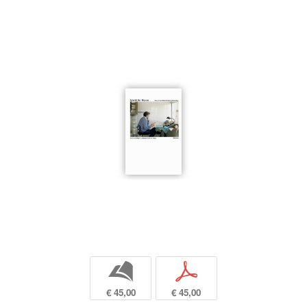
b
p
€ 45,00
€ 45,00