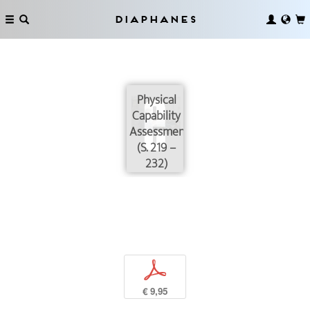
Diaphanes
Physical
Capability
Assessment
(S. 219 –
232)
p
€ 9,95