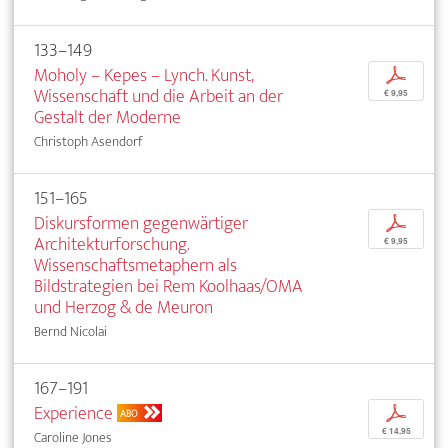
133–149
Moholy – Kepes – Lynch. Kunst,
p
Wissenschaft und die Arbeit an der
€ 9,95
Gestalt der Moderne
Christoph Asendorf
151–165
Diskursformen gegenwärtiger
p
Architekturforschung.
€ 9,95
Wissenschaftsmetaphern als
Bildstrategien bei Rem Koolhaas/OMA
und Herzog & de Meuron
Bernd Nicolai
167–191
Experience
p
ABO
€ 14,95
Caroline Jones