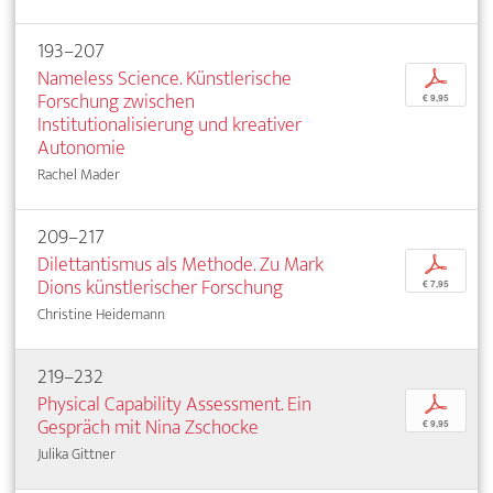
193–207
Nameless Science. Künstlerische
p
Forschung zwischen
€ 9,95
Institutionalisierung und kreativer
Autonomie
Rachel Mader
209–217
Dilettantismus als Methode. Zu Mark
p
Dions künstlerischer Forschung
€ 7,95
Christine Heidemann
219–232
Physical Capability Assessment. Ein
p
Gespräch mit Nina Zschocke
€ 9,95
Julika Gittner