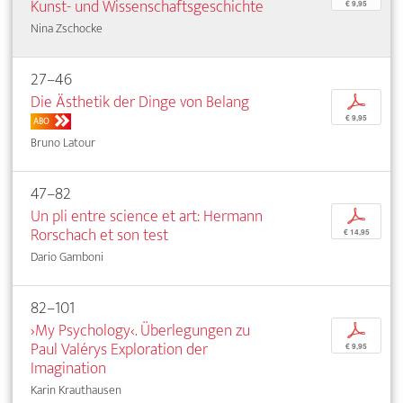
Kunst- und Wissenschaftsgeschichte
€ 9,95
Nina Zschocke
27–46
Die Ästhetik der Dinge von Belang
p
€ 9,95
ABO
Bruno Latour
47–82
Un pli entre science et art: Hermann
p
Rorschach et son test
€ 14,95
Dario Gamboni
82–101
›My Psychology‹. Überlegungen zu
p
Paul Valérys Exploration der
€ 9,95
Imagination
Karin Krauthausen