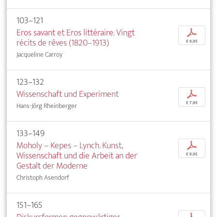
103–121
Eros savant et Eros littéraire. Vingt
p
récits de rêves (1820–1913)
€ 9,95
Jacqueline Carroy
123–132
Wissenschaft und Experiment
p
€ 7,95
Hans-Jörg Rheinberger
133–149
Moholy – Kepes – Lynch. Kunst,
p
Wissenschaft und die Arbeit an der
€ 9,95
Gestalt der Moderne
Christoph Asendorf
151–165