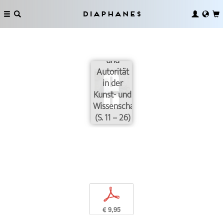
Diaphanes
Einleitung.
Wissen
und
Autorität
in der
Kunst- und
Wissenschaftsgeschichte
(S. 11 – 26)
p
€ 9,95