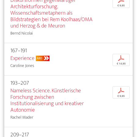
Diskursformen gegenwärtiger
p
Architekturforschung.
€ 9,95
Wissenschaftsmetaphern als
Bildstrategien bei Rem Koolhaas/OMA
und Herzog & de Meuron
Bernd Nicolai
167–191
Experience
p
ABO
€ 14,95
Caroline Jones
193–207
Nameless Science. Künstlerische
p
Forschung zwischen
€ 9,95
Institutionalisierung und kreativer
Autonomie
Rachel Mader
209–217