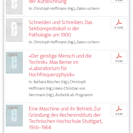
der Aufzeichnung
€ 9,95
In: Christoph Hoffmann (Hg.),
Daten sichern
Schneiden und Schreiben. Das
p
Sektionsprotokoll in der
€ 14,95
Pathologie um 1900
In: Christoph Hoffmann (Hg.),
Daten sichern
»Der geistige Mensch und die
p
Technik«. Max Bense im
€ 9,95
»Laboratorium für
Hochfrequenzphysik«
In: Barbara Büscher (Hg.), Christoph
Hoffmann (Hg.), Hans-Christian von
Herrmann (Hg.),
Ästhetik als Programm
Eine Maschine und ihr Betrieb. Zur
p
Gründung des Recheninstituts der
€ 9,95
Technischen Hochschule Stuttgart,
1956–1964