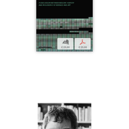
b
p
€ 25,00
€ 25,00