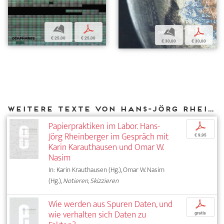
b
p
b
p
€ 25,00
€ 25,00
€ 30,00
€ 30,00
Weitere Texte von Hans-Jörg Rheinberger bei DIAPHANES
Papierpraktiken im Labor. Hans-
p
Jörg Rheinberger im Gespräch mit
€ 9,95
Karin Karauthausen und Omar W.
Nasim
In: Karin Krauthausen (Hg.), Omar W. Nasim
(Hg.),
Notieren, Skizzieren
Wie werden aus Spuren Daten, und
p
wie verhalten sich Daten zu
gratis