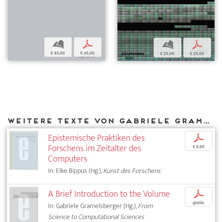
b
p
b
p
€ 45,00
€ 45,00
€ 25,00
€ 25,00
Weitere Texte von Gabriele Gramelsberger bei DIAPHANES
Epistemische Praktiken des
p
Forschens im Zeitalter des
€ 9,95
Computers
In: Elke Bippus (Hg.),
Kunst des Forschens
A Brief Introduction to the Volume
p
gratis
In: Gabriele Gramelsberger (Hg.),
From
Science to Computational Sciences