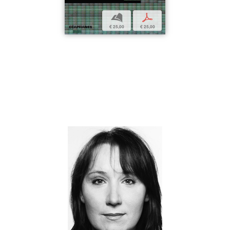
b
p
€ 25,00
€ 25,00