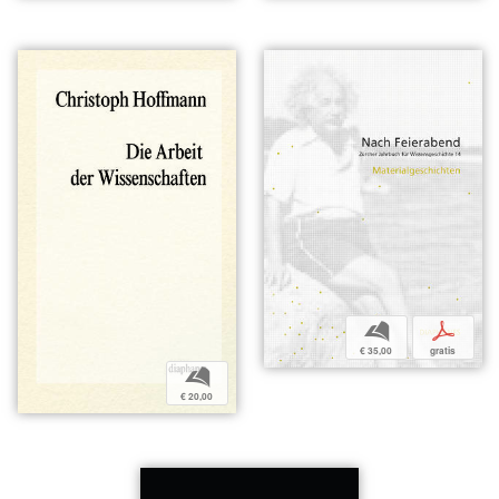
b
p
€ 35,00
gratis
b
€ 20,00