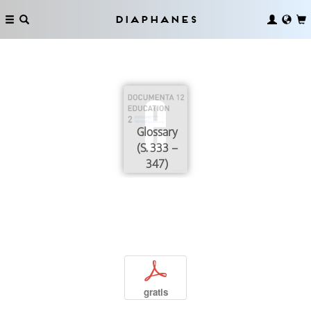
Diaphanes
Glossary
(S. 333 –
347)
p
gratis