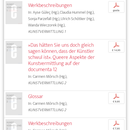
Werkbeschreibungen
p
gratis
In: Ayse Güleç (Hg.), Claudia Hummel (Hg.),
Sonja Parzefall (Hg.), Ulrich Schötker (Hg.),
Wanda Wieczorek (Hg.),
KUNSTVERMITTLUNG 1
»Das hätten Sie uns doch gleich
p
sagen können, dass der Künstler
€ 14,95
schwul ist«. Queere Aspekte der
Kunstvermittlung auf der
documenta 12
In: Carmen Mörsch (Hg.),
KUNSTVERMITTLUNG 2
Glossar
p
€ 9,95
In: Carmen Mörsch (Hg.),
KUNSTVERMITTLUNG 2
Werkbeschreibungen
p
€ 7,95