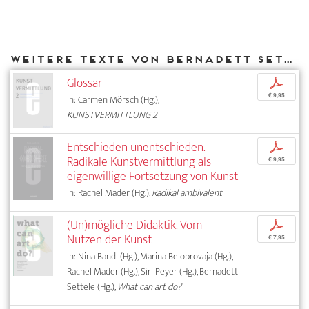
Weitere Texte von Bernadett Settele bei DIAPHANES
Glossar
p
€ 9,95
In: Carmen Mörsch (Hg.),
KUNSTVERMITTLUNG 2
Entschieden unentschieden.
p
Radikale Kunstvermittlung als
€ 9,95
eigenwillige Fortsetzung von Kunst
In: Rachel Mader (Hg.),
Radikal ambivalent
(Un)mögliche Didaktik. Vom
p
Nutzen der Kunst
€ 7,95
In: Nina Bandi (Hg.), Marina Belobrovaja (Hg.),
Rachel Mader (Hg.), Siri Peyer (Hg.), Bernadett
Settele (Hg.),
What can art do?