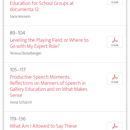
Education for School Groups at
€ 9,95
documenta 12
Sara Hossein
89–104
Leveling the Playing Field, or Where to
p
Go with My Expert Role?
€ 9,95
Teresa Distelberger
105–117
Productive Speech Moments.
p
Reflections on Manners of Speech in
€ 9,95
Gallery Education and on What Makes
Sense
Anna Schürch
119–136
What Am I Allowed to Say These
p