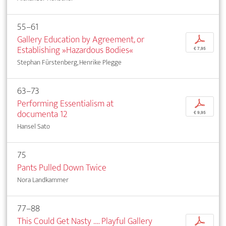
55–61
Gallery Education by Agreement, or
p
Establishing »Hazardous Bodies«
€ 7,95
Stephan Fürstenberg, Henrike Plegge
63–73
Performing Essentialism at
p
documenta 12
€ 9,95
Hansel Sato
75
Pants Pulled Down Twice
Nora Landkammer
77–88
This Could Get Nasty …. Playful Gallery
p