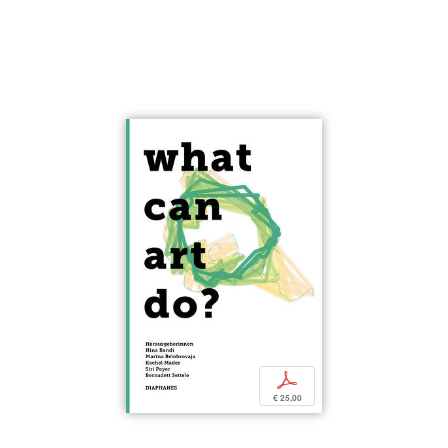
p
€ 25,00