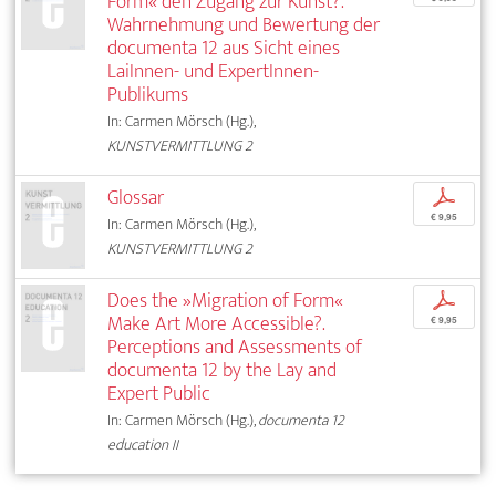
Form« den Zugang zur Kunst?.
Wahrnehmung und Bewertung der
documenta 12 aus Sicht eines
LaiInnen- und ExpertInnen-
Publikums
In: Carmen Mörsch (Hg.),
KUNSTVERMITTLUNG 2
Glossar
p
€ 9,95
In: Carmen Mörsch (Hg.),
KUNSTVERMITTLUNG 2
Does the »Migration of Form«
p
Make Art More Accessible?.
€ 9,95
Perceptions and Assessments of
documenta 12 by the Lay and
Expert Public
In: Carmen Mörsch (Hg.),
documenta 12
education II