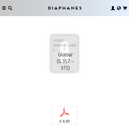
Diaphanes
Glossar
(S. 357 –
372)
p
€ 9,95