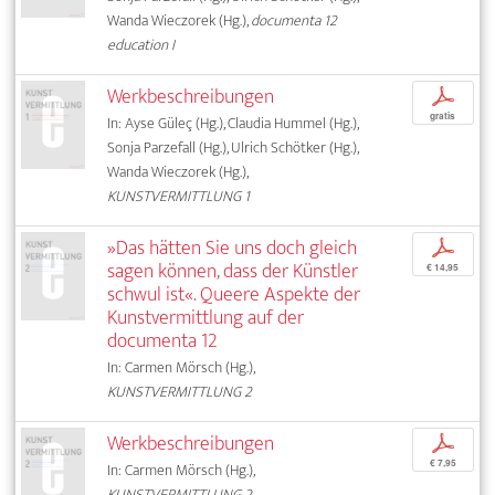
Wanda Wieczorek (Hg.),
documenta 12
education I
Werkbeschreibungen
p
gratis
In: Ayse Güleç (Hg.), Claudia Hummel (Hg.),
Sonja Parzefall (Hg.), Ulrich Schötker (Hg.),
Wanda Wieczorek (Hg.),
KUNSTVERMITTLUNG 1
»Das hätten Sie uns doch gleich
p
sagen können, dass der Künstler
€ 14,95
schwul ist«. Queere Aspekte der
Kunstvermittlung auf der
documenta 12
In: Carmen Mörsch (Hg.),
KUNSTVERMITTLUNG 2
Werkbeschreibungen
p
€ 7,95
In: Carmen Mörsch (Hg.),
KUNSTVERMITTLUNG 2