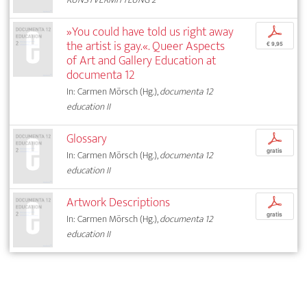
»You could have told us right away
p
the artist is gay.«. Queer Aspects
€ 9,95
of Art and Gallery Education at
documenta 12
In: Carmen Mörsch (Hg.),
documenta 12
education II
Glossary
p
gratis
In: Carmen Mörsch (Hg.),
documenta 12
education II
Artwork Descriptions
p
gratis
In: Carmen Mörsch (Hg.),
documenta 12
education II