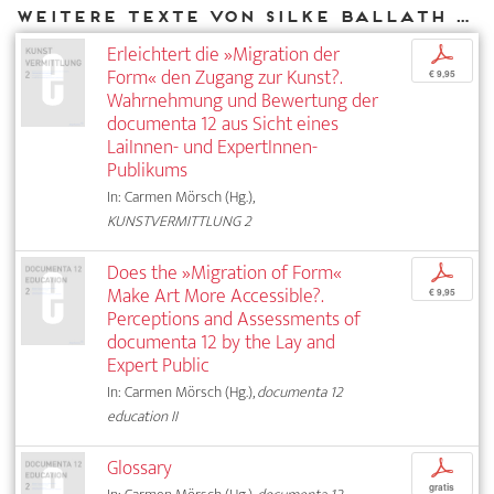
Weitere Texte von Silke Ballath bei DIAPHANES
Erleichtert die »Migration der
p
Form« den Zugang zur Kunst?.
€ 9,95
Wahrnehmung und Bewertung der
documenta 12 aus Sicht eines
LaiInnen- und ExpertInnen-
Publikums
In: Carmen Mörsch (Hg.),
KUNSTVERMITTLUNG 2
Does the »Migration of Form«
p
Make Art More Accessible?.
€ 9,95
Perceptions and Assessments of
documenta 12 by the Lay and
Expert Public
In: Carmen Mörsch (Hg.),
documenta 12
education II
Glossary
p
gratis