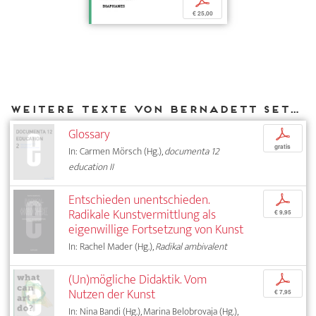
p
€ 25,00
Weitere Texte von Bernadett Settele bei DIAPHANES
Glossary
p
gratis
In: Carmen Mörsch (Hg.),
documenta 12
education II
Entschieden unentschieden.
p
Radikale Kunstvermittlung als
€ 9,95
eigenwillige Fortsetzung von Kunst
In: Rachel Mader (Hg.),
Radikal ambivalent
(Un)mögliche Didaktik. Vom
p
Nutzen der Kunst
€ 7,95
In: Nina Bandi (Hg.), Marina Belobrovaja (Hg.),