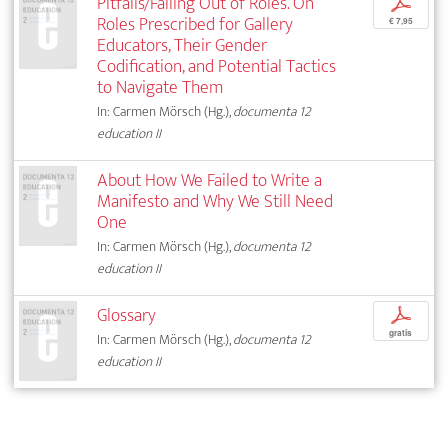
Pitfalls/Falling Out of Roles. On
p
Roles Prescribed for Gallery
€ 7,95
Educators, Their Gender
Codification, and Potential Tactics
to Navigate Them
In: Carmen Mörsch (Hg.),
documenta 12
education II
About How We Failed to Write a
Manifesto and Why We Still Need
One
In: Carmen Mörsch (Hg.),
documenta 12
education II
Glossary
p
gratis
In: Carmen Mörsch (Hg.),
documenta 12
education II