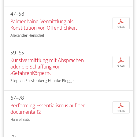
47–58
Palmenhaine. Vermittlung als
p
Konstitution von Öffentlichkeit
€ 9,95
Alexander Henschel
59–65
Kunstvermittlung mit Absprachen
p
oder die Schaffung von
€ 7,95
›GefahrenKörpern‹
Stephan Fürstenberg, Henrike Plegge
67–78
Performing Essentialismus auf der
p
documenta 12
€ 9,95
Hansel Sato
79