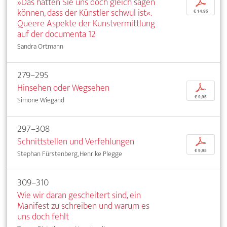
»Das hätten Sie uns doch gleich sagen
p
können, dass der Künstler schwul ist«.
€ 14,95
Queere Aspekte der Kunstvermittlung
auf der documenta 12
Sandra Ortmann
279–295
Hinsehen oder Wegsehen
p
€ 9,95
Simone Wiegand
297–308
Schnittstellen und Verfehlungen
p
€ 9,95
Stephan Fürstenberg, Henrike Plegge
309–310
Wie wir daran gescheitert sind, ein
Manifest zu schreiben und warum es
uns doch fehlt