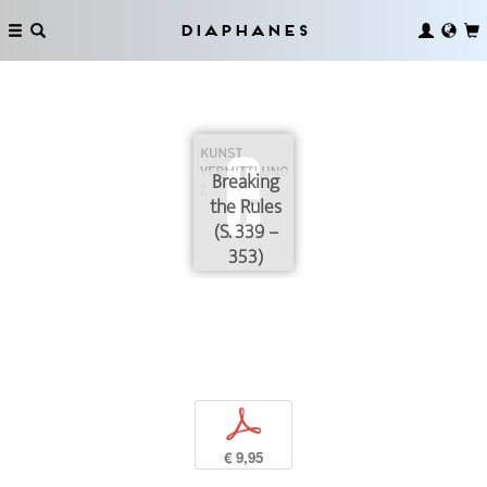
Diaphanes
Breaking
the Rules
(S. 339 –
353)
p
€ 9,95