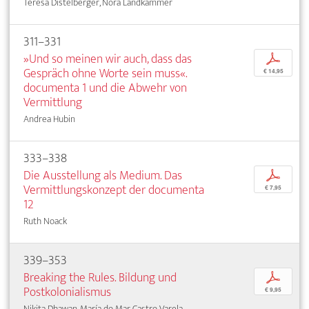
Teresa Distelberger, Nora Landkammer
311–331
»Und so meinen wir auch, dass das
p
Gespräch ohne Worte sein muss«.
€ 14,95
documenta 1 und die Abwehr von
Vermittlung
Andrea Hubin
333–338
Die Ausstellung als Medium. Das
p
Vermittlungskonzept der documenta
€ 7,95
12
Ruth Noack
339–353
Breaking the Rules. Bildung und
p
Postkolonialismus
€ 9,95
Nikita Dhawan, María do Mar Castro Varela