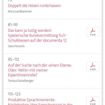
Doppelt die Hosen runterlassen
Nora Landkammer
81–93
Das kann ja lustig werden!.
p
Spielerische Kunstvermittlung fu?r
€ 9,95
Schulklassen auf der documenta 12
Sara Hossein
95–112
Auf der Suche nach der ›einen Ebene‹.
p
Oder: Wohin mit meiner
€ 9,95
Expertinnenrolle?
Teresa Distelberger
113–123
Produktive Sprachmomente.
p
Nachdenken über Sprechweisen in der
€ 9,95