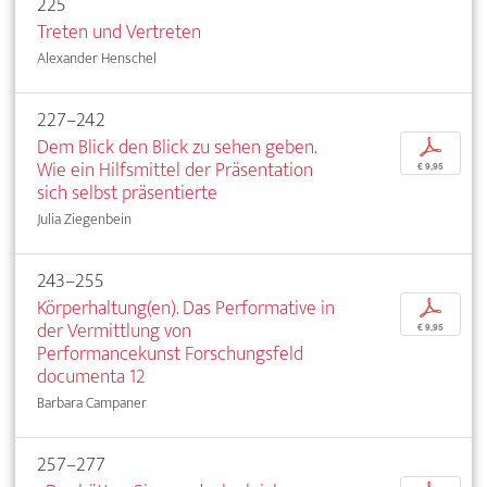
225
Treten und Vertreten
Alexander Henschel
227–242
Dem Blick den Blick zu sehen geben.
p
Wie ein Hilfsmittel der Präsentation
€ 9,95
sich selbst präsentierte
Julia Ziegenbein
243–255
Körperhaltung(en). Das Performative in
p
der Vermittlung von
€ 9,95
Performancekunst Forschungsfeld
documenta 12
Barbara Campaner
257–277