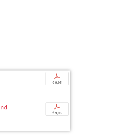
p
€ 9,95
and
p
€ 9,95