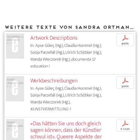
Weitere Texte von Sandra Ortmann bei DIAPHANES
Artwork Descriptions
p
gratis
In: Ayse Güleç (Hg.), Claudia Hummel (Hg.),
Sonja Parzefall (Hg.), Ulrich Schötker (Hg.),
Wanda Wieczorek (Hg.),
documenta 12
education I
Werkbeschreibungen
p
gratis
In: Ayse Güleç (Hg.), Claudia Hummel (Hg.),
Sonja Parzefall (Hg.), Ulrich Schötker (Hg.),
Wanda Wieczorek (Hg.),
KUNSTVERMITTLUNG 1
»Das hätten Sie uns doch gleich
p
sagen können, dass der Künstler
€ 14,95
schwul ist«. Queere Aspekte der