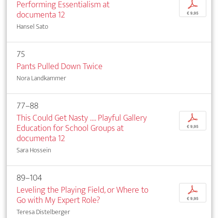
Performing Essentialism at
p
documenta 12
€ 9,95
Hansel Sato
75
Pants Pulled Down Twice
Nora Landkammer
77–88
This Could Get Nasty …. Playful Gallery
p
Education for School Groups at
€ 9,95
documenta 12
Sara Hossein
89–104
Leveling the Playing Field, or Where to
p
Go with My Expert Role?
€ 9,95
Teresa Distelberger