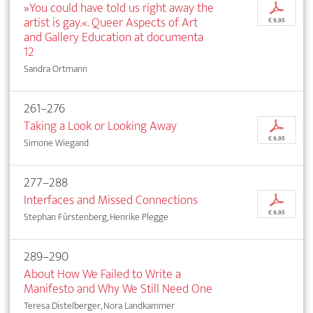
»You could have told us right away the
p
artist is gay.«. Queer Aspects of Art
€ 9,95
and Gallery Education at documenta
12
Sandra Ortmann
261–276
Taking a Look or Looking Away
p
€ 9,95
Simone Wiegand
277–288
Interfaces and Missed Connections
p
€ 9,95
Stephan Fürstenberg, Henrike Plegge
289–290
About How We Failed to Write a
Manifesto and Why We Still Need One
Teresa Distelberger, Nora Landkammer