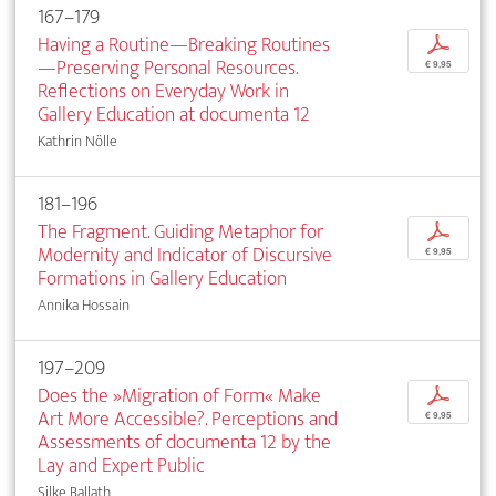
167–179
Having a Routine—Breaking Routines
p
—Preserving Personal Resources.
€ 9,95
Reflections on Everyday Work in
Gallery Education at documenta 12
Kathrin Nölle
181–196
The Fragment. Guiding Metaphor for
p
Modernity and Indicator of Discursive
€ 9,95
Formations in Gallery Education
Annika Hossain
197–209
Does the »Migration of Form« Make
p
Art More Accessible?. Perceptions and
€ 9,95
Assessments of documenta 12 by the
Lay and Expert Public
Silke Ballath