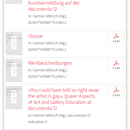
Kunstvermittlung auf der
documenta 12
In: Carmen Mörsch (Hg.),
KUNSTVERMITTLUNG 2
Glossar
p
€ 9,95
In: Carmen Mörsch (Hg.),
KUNSTVERMITTLUNG 2
Werkbeschreibungen
p
€ 7,95
In: Carmen Mörsch (Hg.),
KUNSTVERMITTLUNG 2
»You could have told us right away
p
the artist is gay.«. Queer Aspects
€ 9,95
of Art and Gallery Education at
documenta 12
In: Carmen Mörsch (Hg.),
documenta 12
education II