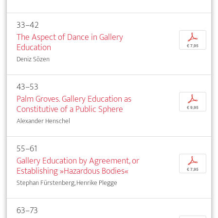
33–42
The Aspect of Dance in Gallery
p
Education
€ 7,95
Deniz Sözen
43–53
Palm Groves. Gallery Education as
p
Constitutive of a Public Sphere
€ 9,95
Alexander Henschel
55–61
Gallery Education by Agreement, or
p
Establishing »Hazardous Bodies«
€ 7,95
Stephan Fürstenberg, Henrike Plegge
63–73