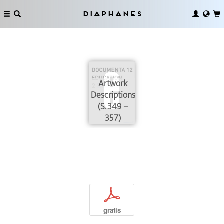
Diaphanes
Artwork
Descriptions
(S. 349 –
357)
p
gratis