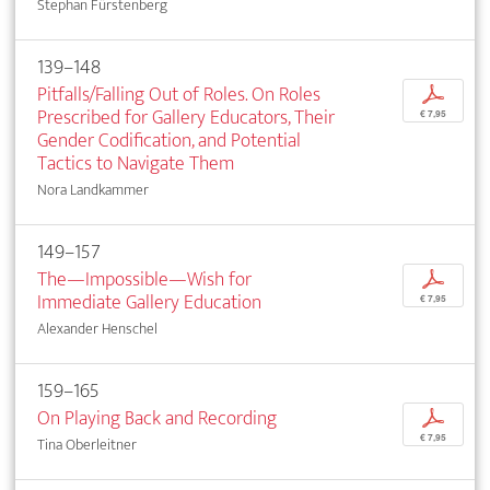
Stephan Fürstenberg
139–148
Pitfalls/Falling Out of Roles. On Roles
p
Prescribed for Gallery Educators, Their
€ 7,95
Gender Codification, and Potential
Tactics to Navigate Them
Nora Landkammer
149–157
The—Impossible—Wish for
p
Immediate Gallery Education
€ 7,95
Alexander Henschel
159–165
On Playing Back and Recording
p
€ 7,95
Tina Oberleitner