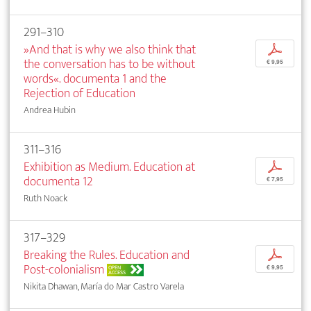
291–310
»And that is why we also think that
p
the conversation has to be without
€ 9,95
words«. documenta 1 and the
Rejection of Education
Andrea Hubin
311–316
Exhibition as Medium. Education at
p
documenta 12
€ 7,95
Ruth Noack
317–329
Breaking the Rules. Education and
p
Post-colonialism
OPEN
€ 9,95
ACCESS
Nikita Dhawan, María do Mar Castro Varela