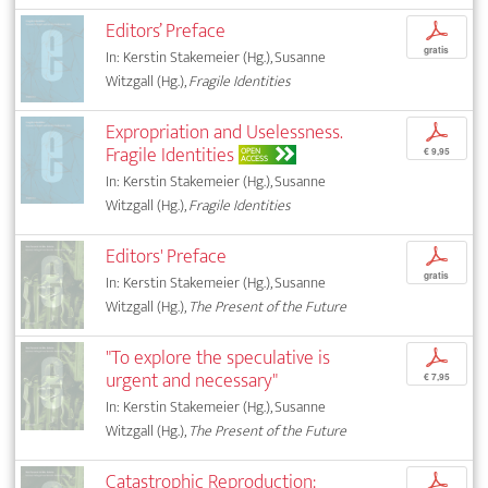
Editors’ Preface
p
gratis
In: Kerstin Stakemeier (Hg.), Susanne
Witzgall (Hg.),
Fragile Identities
Expropriation and Uselessness.
p
Fragile Identities
OPEN
€ 9,95
ACCESS
In: Kerstin Stakemeier (Hg.), Susanne
Witzgall (Hg.),
Fragile Identities
Editors' Preface
p
gratis
In: Kerstin Stakemeier (Hg.), Susanne
Witzgall (Hg.),
The Present of the Future
"To explore the speculative is
p
urgent and necessary"
€ 7,95
In: Kerstin Stakemeier (Hg.), Susanne
Witzgall (Hg.),
The Present of the Future
Catastrophic Reproduction:
p