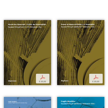
p
p
€ 35,00
€ 30,00