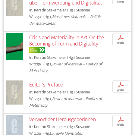
über Formwerdung und Digitalität
€ 9,95
In: Kerstin Stakemeier (Hg.), Susanne
Witzgall (Hg.),
Macht des Materials – Politik
der Materialität
Crisis and Materiality in Art. On the
p
Becoming of Form and Digitality
gratis
OPEN
ACCESS
In: Kerstin Stakemeier (Hg.), Susanne
Witzgall (Hg.),
Power of Material – Politics of
Materiality
Editor's Preface
p
gratis
In: Kerstin Stakemeier (Hg.), Susanne
Witzgall (Hg.),
Power of Material – Politics of
Materiality
Vorwort der Herausgeberinnen
p
gratis
In: Kerstin Stakemeier (Hg.), Susanne
Witzgall (Hg.),
Fragile Identitäten