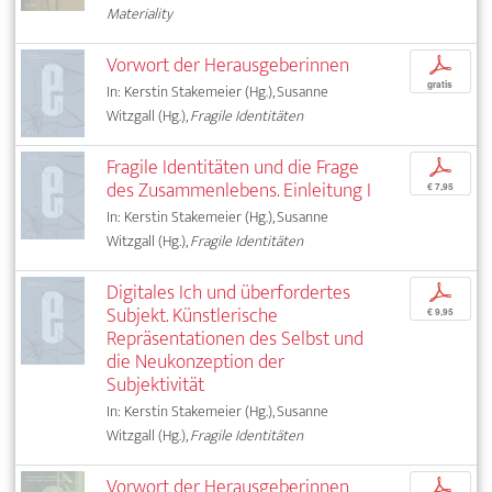
Materiality
Vorwort der Herausgeberinnen
p
gratis
In: Kerstin Stakemeier (Hg.), Susanne
Witzgall (Hg.),
Fragile Identitäten
Fragile Identitäten und die Frage
p
des Zusammenlebens. Einleitung I
€ 7,95
In: Kerstin Stakemeier (Hg.), Susanne
Witzgall (Hg.),
Fragile Identitäten
Digitales Ich und überfordertes
p
Subjekt. Künstlerische
€ 9,95
Repräsentationen des Selbst und
die Neukonzeption der
Subjektivität
In: Kerstin Stakemeier (Hg.), Susanne
Witzgall (Hg.),
Fragile Identitäten
Vorwort der Herausgeberinnen
p