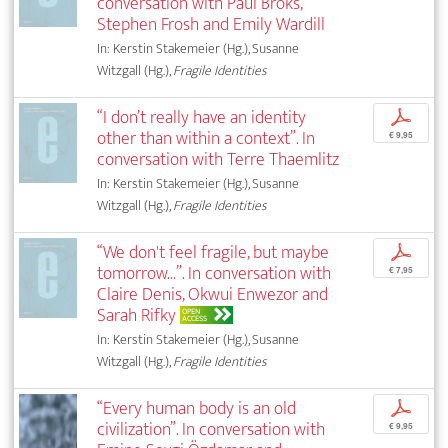
conversation with Paul Broks,
Stephen Frosh and Emily Wardill
In: Kerstin Stakemeier (Hg.), Susanne
Witzgall (Hg.),
Fragile Identities
“I don’t really have an identity
p
other than within a context”. In
€ 9,95
conversation with Terre Thaemlitz
In: Kerstin Stakemeier (Hg.), Susanne
Witzgall (Hg.),
Fragile Identities
“We don't feel fragile, but maybe
p
tomorrow...”. In conversation with
€ 7,95
Claire Denis, Okwui Enwezor and
Sarah Rifky
OPEN
ACCESS
In: Kerstin Stakemeier (Hg.), Susanne
Witzgall (Hg.),
Fragile Identities
“Every human body is an old
p
civilization”. In conversation with
€ 9,95