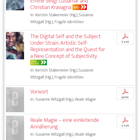
Emine Sevgi Özdamar and
Christian Kravagna
ABO
In: Kerstin Stakemeier (Hg.), Susanne
Witzgall (Hg.),
Fragile Identities
The Digital Self and the Subject
p
Under Strain. Artistic Self-
€ 9,95
Representation and the Quest for
a New Concept of Subjectivity
OPEN
ACCESS
In: Kerstin Stakemeier (Hg.), Susanne
Witzgall (Hg.),
Fragile Identities
Vorwort
p
gratis
In: Susanne Witzgall (Hg.),
Reale Magie
Reale Magie – eine einleitende
p
Annäherung
€ 9,95
In: Susanne Witzgall (Hg.),
Reale Magie