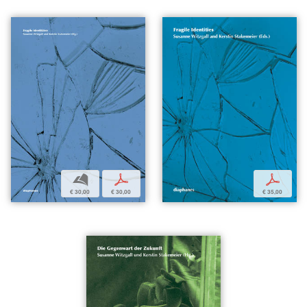
b
p
p
€ 30,00
€ 30,00
€ 35,00