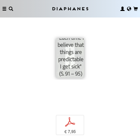
Diaphanes
"Each time I
believe that
things are
predictable
I get sick"
(S. 91 – 95)
p
€ 7,95