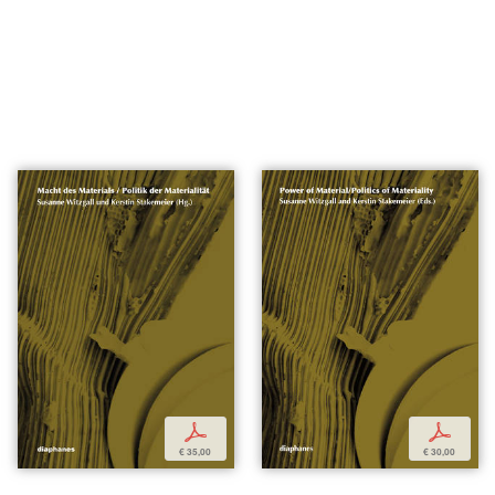
p
p
€ 35,00
€ 30,00