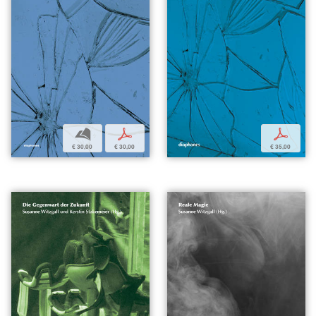
b
p
p
€ 30,00
€ 30,00
€ 35,00