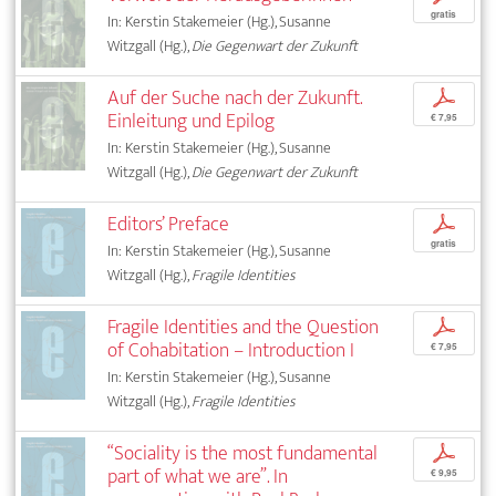
gratis
In: Kerstin Stakemeier (Hg.), Susanne
Witzgall (Hg.),
Die Gegenwart der Zukunft
Auf der Suche nach der Zukunft.
p
Einleitung und Epilog
€ 7,95
In: Kerstin Stakemeier (Hg.), Susanne
Witzgall (Hg.),
Die Gegenwart der Zukunft
Editors’ Preface
p
gratis
In: Kerstin Stakemeier (Hg.), Susanne
Witzgall (Hg.),
Fragile Identities
Fragile Identities and the Question
p
of Cohabitation – Introduction I
€ 7,95
In: Kerstin Stakemeier (Hg.), Susanne
Witzgall (Hg.),
Fragile Identities
“Sociality is the most fundamental
p
part of what we are”. In
€ 9,95