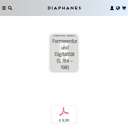
Diaphanes
Krise und
Materialität
in der
Kunst: über
Formwerdung
und
Digitalität
(S. 184 –
198)
p
€ 9,95