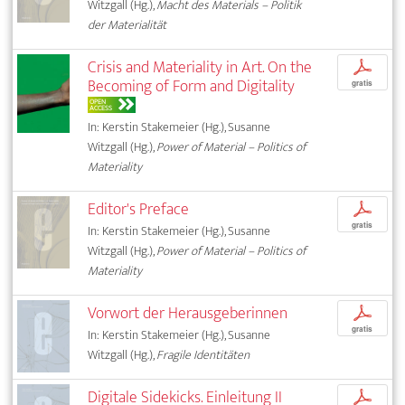
Witzgall (Hg.),
Macht des Materials – Politik
der Materialität
Crisis and Materiality in Art. On the
p
Becoming of Form and Digitality
gratis
OPEN
ACCESS
In: Kerstin Stakemeier (Hg.), Susanne
Witzgall (Hg.),
Power of Material – Politics of
Materiality
Editor's Preface
p
gratis
In: Kerstin Stakemeier (Hg.), Susanne
Witzgall (Hg.),
Power of Material – Politics of
Materiality
Vorwort der Herausgeberinnen
p
gratis
In: Kerstin Stakemeier (Hg.), Susanne
Witzgall (Hg.),
Fragile Identitäten
Digitale Sidekicks. Einleitung II
p