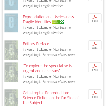
In: Kerstin Stakemeier (Hg.), Susanne
Witzgall (Hg.),
Fragile Identities
Expropriation and Uselessness.
p
Fragile Identities
OPEN
€ 9,95
ACCESS
In: Kerstin Stakemeier (Hg.), Susanne
Witzgall (Hg.),
Fragile Identities
Editors' Preface
p
gratis
In: Kerstin Stakemeier (Hg.), Susanne
Witzgall (Hg.),
The Present of the Future
"To explore the speculative is
p
urgent and necessary"
€ 7,95
In: Kerstin Stakemeier (Hg.), Susanne
Witzgall (Hg.),
The Present of the Future
Catastrophic Reproduction:
p
Science Fiction on the Far Side of
€ 9,95
the Subject