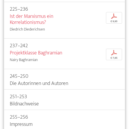
225–236
Ist der Marxismus ein
p
Korrelationismus?
€ 9,95
Diedrich Diederichsen
237–242
Projektklasse Baghramian
p
€ 7,95
Nairy Baghramian
245–250
Die Autorinnen und Autoren
251–253
Bildnachweise
255–256
Impressum