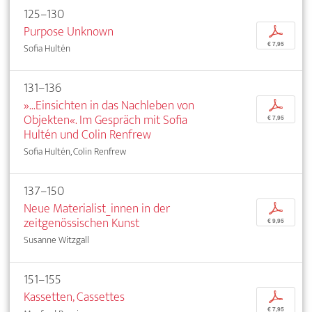
125–130
Purpose Unknown
p
€ 7,95
Sofia Hultén
131–136
»...Einsichten in das Nachleben von
p
Objekten«. Im Gespräch mit Sofia
€ 7,95
Hultén und Colin Renfrew
Sofia Hultén, Colin Renfrew
137–150
Neue Materialist_innen in der
p
zeitgenössischen Kunst
€ 9,95
Susanne Witzgall
151–155
Kassetten, Cassettes
p
€ 7,95