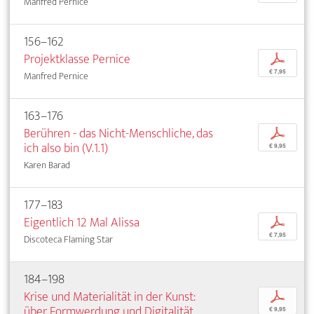
Manfred Pernice
156–162
Projektklasse Pernice
p
€ 7,95
Manfred Pernice
163–176
Berühren - das Nicht-Menschliche, das
p
ich also bin (V.1.1)
€ 9,95
Karen Barad
177–183
Eigentlich 12 Mal Alissa
p
€ 7,95
Discoteca Flaming Star
184–198
Krise und Materialität in der Kunst:
p
über Formwerdung und Digitalität
€ 9,95