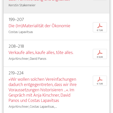
Kerstin Stakemeier
199–207
Die (Im)Materialität der Ökonomie
p
€ 7,95
Costas Lapavitsas
208–218
Verkaufe alles, kaufe alles, töte alles.
p
€ 9,95
Anja Kirschner, David Panos
219–224
»Wir wollen solchen Vereinfachungen
p
dadurch entgegentreten, dass wir ihre
€ 7,95
Voraussetzungen historisieren ...«. Im
Gespräch mit Anja Kirschner, David
Panos und Costas Lapavitsas
Anja Kirschner, Costas Lapavitsas, ...