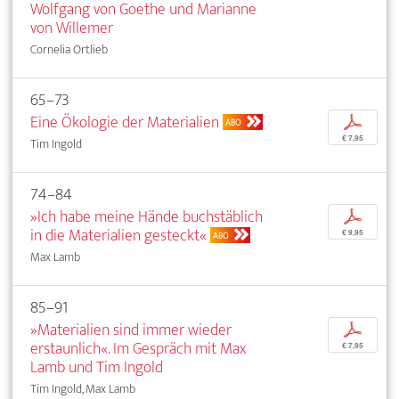
Wolfgang von Goethe und Marianne
von Willemer
Cornelia Ortlieb
65–73
Eine Ökologie der Materialien
p
ABO
€ 7,95
Tim Ingold
74–84
»Ich habe meine Hände buchstäblich
p
in die Materialien gesteckt«
€ 9,95
ABO
Max Lamb
85–91
»Materialien sind immer wieder
p
erstaunlich«. Im Gespräch mit Max
€ 7,95
Lamb und Tim Ingold
Tim Ingold, Max Lamb