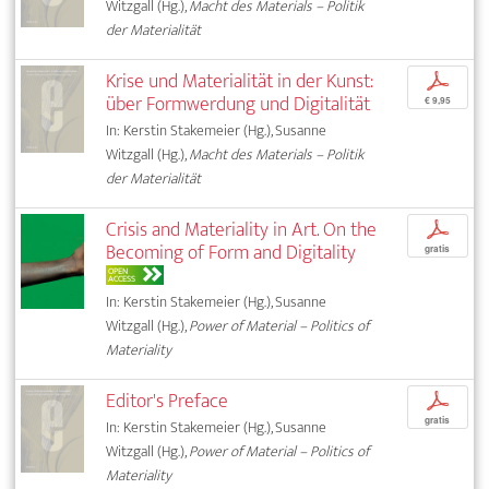
Witzgall (Hg.),
Macht des Materials – Politik
der Materialität
Krise und Materialität in der Kunst:
p
über Formwerdung und Digitalität
€ 9,95
In: Kerstin Stakemeier (Hg.), Susanne
Witzgall (Hg.),
Macht des Materials – Politik
der Materialität
Crisis and Materiality in Art. On the
p
Becoming of Form and Digitality
gratis
OPEN
ACCESS
In: Kerstin Stakemeier (Hg.), Susanne
Witzgall (Hg.),
Power of Material – Politics of
Materiality
Editor's Preface
p
gratis
In: Kerstin Stakemeier (Hg.), Susanne
Witzgall (Hg.),
Power of Material – Politics of
Materiality