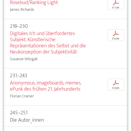
Rosebud/Ranking Light
p
€ 7,95
James Richards
218–230
Digitales Ich und überfordertes
p
Subjekt. Künstlerische
€ 9,95
Repräsentationen des Selbst und die
Neukonzeption der Subjektivität
Susanne Witzgall
231–243
Anonymous, imageboards, memes.
p
ePunk des frühen 21. Jahrhunderts
€ 9,95
Florian Cramer
245–251
Die Autor_innen