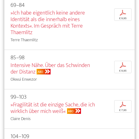
69–84
»Ich habe eigentlich keine andere
p
Identität als die innerhalb eines
€ 9,95
Kontexts«. Im Gespräch mit Terre
Thaemlitz
Terre Thaemlitz
85–98
Intensive Nähe. Über das Schwinden
p
der Distanz
€ 9,95
ABO
Okwui Enwezor
99–103
»Fragilität ist die einzige Sache, die ich
p
wirklich über mich weiß«
€ 7,95
ABO
Claire Denis
104–109