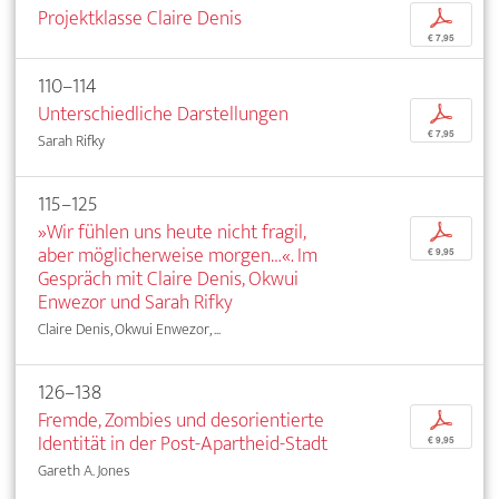
Projektklasse Claire Denis
p
€ 7,95
110–114
Unterschiedliche Darstellungen
p
€ 7,95
Sarah Rifky
115–125
»Wir fühlen uns heute nicht fragil,
p
aber möglicherweise morgen…«. Im
€ 9,95
Gespräch mit Claire Denis, Okwui
Enwezor und Sarah Rifky
Claire Denis, Okwui Enwezor, ...
126–138
Fremde, Zombies und desorientierte
p
Identität in der Post-Apartheid-Stadt
€ 9,95
Gareth A. Jones