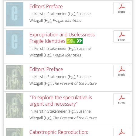
Editors’ Preface
p
gratis
In: Kerstin Stakemeier (Hg.), Susanne
Witzgall (Hg.),
Fragile Identities
Expropriation and Uselessness.
p
Fragile Identities
OPEN
€ 9,95
ACCESS
In: Kerstin Stakemeier (Hg.), Susanne
Witzgall (Hg.),
Fragile Identities
Editors' Preface
p
gratis
In: Kerstin Stakemeier (Hg.), Susanne
Witzgall (Hg.),
The Present of the Future
"To explore the speculative is
p
urgent and necessary"
€ 7,95
In: Kerstin Stakemeier (Hg.), Susanne
Witzgall (Hg.),
The Present of the Future
Catastrophic Reproduction:
p