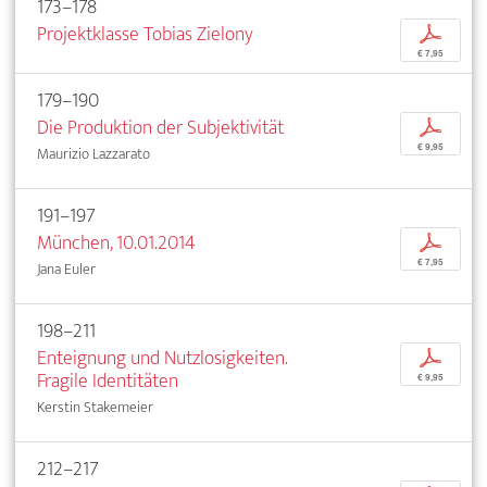
173–178
Projektklasse Tobias Zielony
p
€ 7,95
179–190
Die Produktion der Subjektivität
p
€ 9,95
Maurizio Lazzarato
191–197
München, 10.01.2014
p
€ 7,95
Jana Euler
198–211
Enteignung und Nutzlosigkeiten.
p
Fragile Identitäten
€ 9,95
Kerstin Stakemeier
212–217