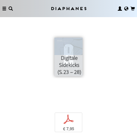
Diaphanes
Digitale
Sidekicks
(S. 23 – 28)
p
€ 7,95