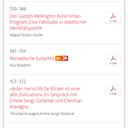
139–146
Das Guelph-Wellington Rural-Urban
p
Program. Eine Fallstudie in städtischer
€ 7,95
Identitätspolitik
Miguel Robles-Durán
147–156
Nomadische Subjekte
p
ABO
€ 7,95
Rosi Braidotti
157–172
»Jeder menschliche Körper ist eine
p
alte Zivilisation«. Im Gespräch mit
€ 9,95
Emine Sevgi Özdamar und Christian
Kravagna
Christian Kravagna, Emine Sevgi Özdamar