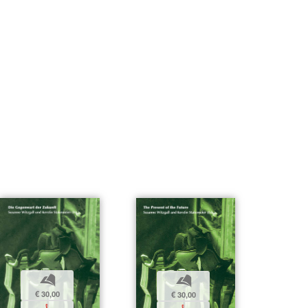
b
b
€ 30,00
€ 30,00