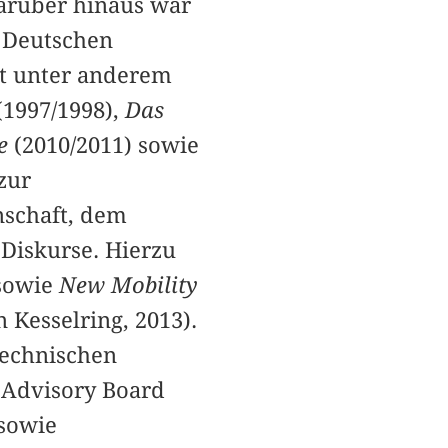
arüber hinaus war
m Deutschen
t unter anderem
(1997/1998),
Das
re
(2010/2011) sowie
zur
nschaft, dem
 Diskurse. Hierzu
sowie
New Mobility
 Kesselring, 2013).
Technischen
l Advisory Board
sowie