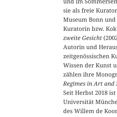
und im Sommersemes
sie als freie Kurat
Museum Bonn und D
Kuratorin bzw. Kok
zweite Gesicht
(200
Autorin und Heraus
zeitgenössischen K
Wissen der Kunst u
zählen ihre Monog
Regimes in Art and 
Seit Herbst 2018 i
Universität Münche
des Willem de Koo