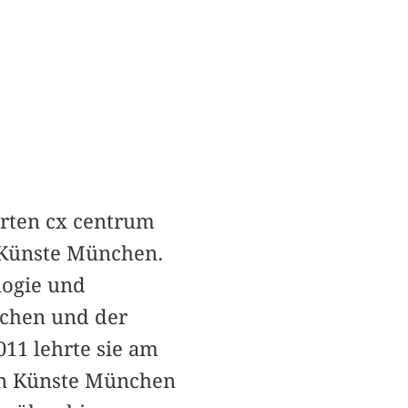
erten cx centrum
n Künste München.
logie und
nchen und der
011 lehrte sie am
den Künste München