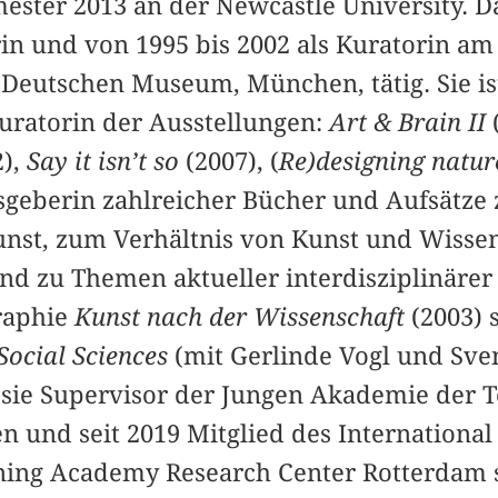
ter 2013 an der Newcastle University. D
orin und von 1995 bis 2002 als Kuratorin a
eutschen Museum, München, tätig. Sie is
uratorin der Ausstellungen:
Art & Brain II
2),
Say it isn’t so
(2007), (
Re)designing natu
geberin zahlreicher Bücher und Aufsätze 
unst, zum Verhältnis von Kunst und Wisse
nd zu Themen aktueller interdisziplinärer
raphie
Kunst nach der Wissenschaft
(2003) 
Social Sciences
(mit Gerlinde Vogl und Sven
st sie Supervisor der Jungen Akademie der 
n und seit 2019 Mitglied des Internationa
ning Academy Research Center Rotterdam 