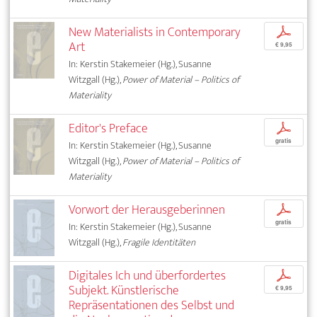
New Materialists in Contemporary
p
Art
€ 9,95
In: Kerstin Stakemeier (Hg.), Susanne
Witzgall (Hg.),
Power of Material – Politics of
Materiality
Editor's Preface
p
gratis
In: Kerstin Stakemeier (Hg.), Susanne
Witzgall (Hg.),
Power of Material – Politics of
Materiality
Vorwort der Herausgeberinnen
p
gratis
In: Kerstin Stakemeier (Hg.), Susanne
Witzgall (Hg.),
Fragile Identitäten
Digitales Ich und überfordertes
p
Subjekt. Künstlerische
€ 9,95
Repräsentationen des Selbst und