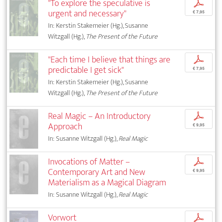
"To explore the speculative is
p
urgent and necessary"
€ 7,95
In: Kerstin Stakemeier (Hg.), Susanne
Witzgall (Hg.),
The Present of the Future
"Each time I believe that things are
p
predictable I get sick"
€ 7,95
In: Kerstin Stakemeier (Hg.), Susanne
Witzgall (Hg.),
The Present of the Future
Real Magic – An Introductory
p
Approach
€ 9,95
In: Susanne Witzgall (Hg.),
Real Magic
Invocations of Matter –
p
Contemporary Art and New
€ 9,95
Materialism as a Magical Diagram
In: Susanne Witzgall (Hg.),
Real Magic
Vorwort
p