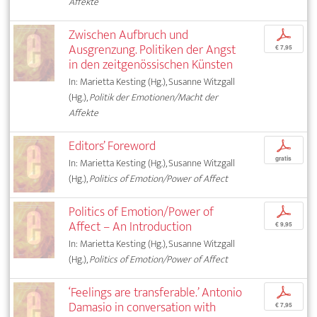
Affekte
Zwischen Aufbruch und
p
Ausgrenzung. Politiken der Angst
€ 7,95
in den zeitgenössischen Künsten
In: Marietta Kesting (Hg.), Susanne Witzgall
(Hg.),
Politik der Emotionen/Macht der
Affekte
Editors’ Foreword
p
gratis
In: Marietta Kesting (Hg.), Susanne Witzgall
(Hg.),
Politics of Emotion/Power of Affect
Politics of Emotion/Power of
p
Affect – An Introduction
€ 9,95
In: Marietta Kesting (Hg.), Susanne Witzgall
(Hg.),
Politics of Emotion/Power of Affect
‘Feelings are transferable.’ Antonio
p
Damasio in conversation with
€ 7,95