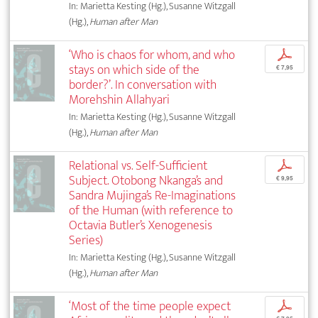
In: Marietta Kesting (Hg.), Susanne Witzgall
(Hg.),
Human after Man
‘Who is chaos for whom, and who
p
stays on which side of the
€ 7,95
border?’. In conversation with
Morehshin Allahyari
In: Marietta Kesting (Hg.), Susanne Witzgall
(Hg.),
Human after Man
Relational vs. Self-Sufficient
p
Subject. Otobong Nkanga’s and
€ 9,95
Sandra Mujinga’s Re-Imaginations
of the Human (with reference to
Octavia Butler’s Xenogenesis
Series)
In: Marietta Kesting (Hg.), Susanne Witzgall
(Hg.),
Human after Man
‘Most of the time people expect
p