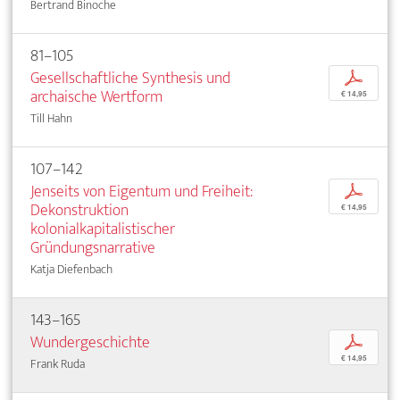
Bertrand Binoche
81–105
Gesellschaftliche Synthesis und
p
archaische Wertform
€ 14,95
Till Hahn
107–142
Jenseits von Eigentum und Freiheit:
p
Dekonstruktion
€ 14,95
kolonialkapitalistischer
Gründungsnarrative
Katja Diefenbach
143–165
Wundergeschichte
p
€ 14,95
Frank Ruda