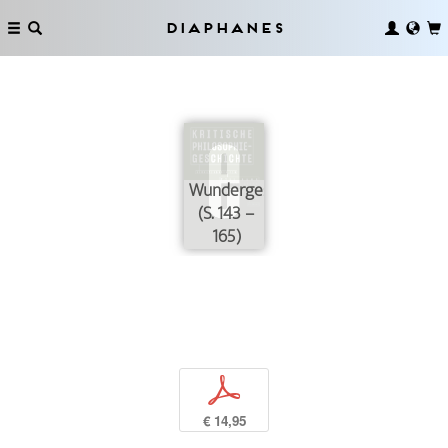
Diaphanes
Wundergeschichte
(S. 143 –
165)
p
€ 14,95