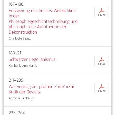
167–188
Entzweiung des Geistes: Weiblichkeit
p
in der
€ 14,95
Philosophiegeschichtsschreibung und
philosophische Autotheorie der
Dekonstruktion
Charlotte Szász
188–211
Schwarzer Hegelianismus
p
€ 14,95
Kimberly Ann Harris
211–235
Was vermag der profane Zorn?. »Zur
p
Kritik der Gewalt«
€ 14,95
Antonia Birnbaum
235–264