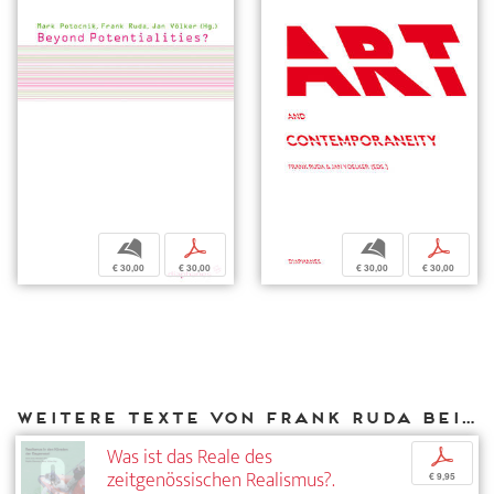
b
p
b
p
€ 30,00
€ 30,00
€ 30,00
€ 30,00
Weitere Texte von Frank Ruda bei DIAPHANES
Was ist das Reale des
p
zeitgenössischen Realismus?.
€ 9,95