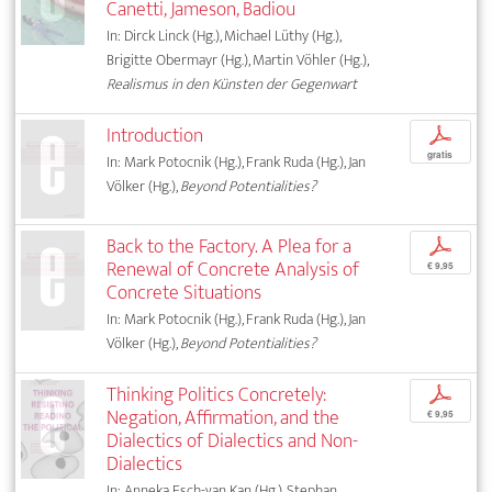
Canetti, Jameson, Badiou
In: Dirck Linck (Hg.), Michael Lüthy (Hg.),
Brigitte Obermayr (Hg.), Martin Vöhler (Hg.),
Realismus in den Künsten der Gegenwart
Introduction
p
gratis
In: Mark Potocnik (Hg.), Frank Ruda (Hg.), Jan
Völker (Hg.),
Beyond Potentialities?
Back to the Factory. A Plea for a
p
Renewal of Concrete Analysis of
€ 9,95
Concrete Situations
In: Mark Potocnik (Hg.), Frank Ruda (Hg.), Jan
Völker (Hg.),
Beyond Potentialities?
Thinking Politics Concretely:
p
Negation, Affirmation, and the
€ 9,95
Dialectics of Dialectics and Non-
Dialectics
In: Anneka Esch-van Kan (Hg.), Stephan