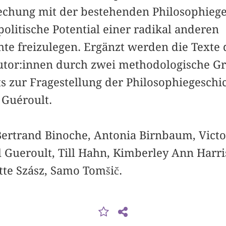
echung mit der bestehenden Philosophieg
olitische Potential einer radikal anderen
hte freizulegen. Ergänzt werden die Texte 
utor:innen durch zwei methodologische G
s zur Fragestellung der Philosophiegeschic
 Guéroult.
Bertrand Binoche, Antonia Birnbaum, Victo
 Gueroult, Till Hahn, Kimberley Ann Harri
tte Szász, Samo Tomšič.