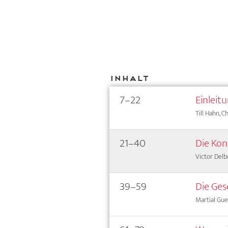
Inhalt
7–22
Einleit
Till Hahn, C
21–40
Die Kon
Victor Delb
39–59
Die Ges
Martial Gue