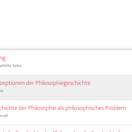
ung
harlotte Szász
zeptionen der Philosophiegeschichte
os
chichte der Philosophie als philosophisches Problem
roult