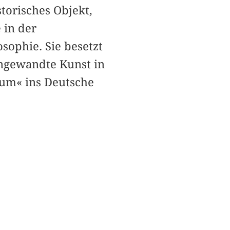
storisches Objekt,
 in der
ophie. Sie besetzt
 angewandte Kunst in
tum« ins Deutsche