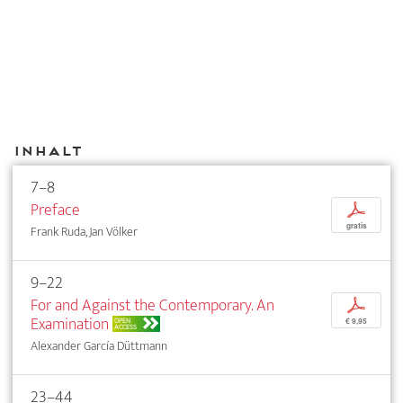
Inhalt
7–8
Preface
p
gratis
Frank Ruda, Jan Völker
9–22
For and Against the Contemporary. An
p
Examination
OPEN
€ 9,95
ACCESS
Alexander García Düttmann
23–44