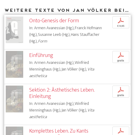
Weitere Texte von Jan Völker bei DIAPHANES
Onto-Genesis der Form
p
€ 9,95
In: Armen Avanessian (Hg.), Franck Hofmann
(Hg.), Susanne Leeb (Hg.), Hans Stauffacher
(Hg.),
Form
Einführung
p
gratis
In: Armen Avanessian (Hg.), Winfried
Menninghaus (Hg.), Jan Völker (Hg.),
Vita
aesthetica
Sektion 2: Ästhetisches Leben.
p
Einleitung
gratis
In: Armen Avanessian (Hg.), Winfried
Menninghaus (Hg.), Jan Völker (Hg.),
Vita
aesthetica
Komplettes Leben. Zu Kants
p