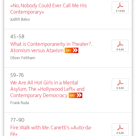
»No, Nobody Could Ever Call Me His
p
Contemporary«
€ 14,95
Judith Balso
45–58
What is Contemporaneity in Theater?.
p
Atomism versus Atavism
€ 9,95
ABO
Oliver Feltham
59–76
We Are All Hot Girls in a Mental
p
Asylum. The »Hollywood Left« and
€ 9,95
Contemporary Democracy
ABO
Frank Ruda
77–90
Fire Walk with Me. Canetti's »Auto-da-
p
Fé«
€ 9,95