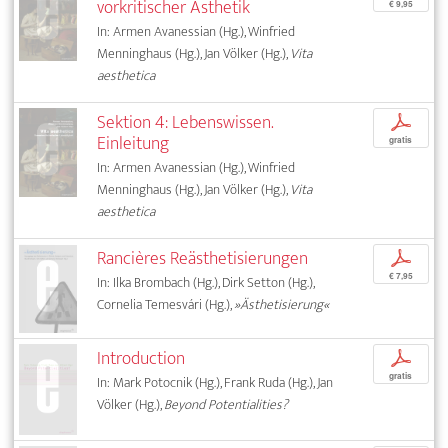
vorkritischer Ästhetik
€ 9,95
In: Armen Avanessian (Hg.), Winfried
Menninghaus (Hg.), Jan Völker (Hg.),
Vita
aesthetica
Sektion 4: Lebenswissen.
p
Einleitung
gratis
In: Armen Avanessian (Hg.), Winfried
Menninghaus (Hg.), Jan Völker (Hg.),
Vita
aesthetica
Rancières Reästhetisierungen
p
€ 7,95
In: Ilka Brombach (Hg.), Dirk Setton (Hg.),
Cornelia Temesvári (Hg.),
»Ästhetisierung«
Introduction
p
gratis
In: Mark Potocnik (Hg.), Frank Ruda (Hg.), Jan
Völker (Hg.),
Beyond Potentialities?