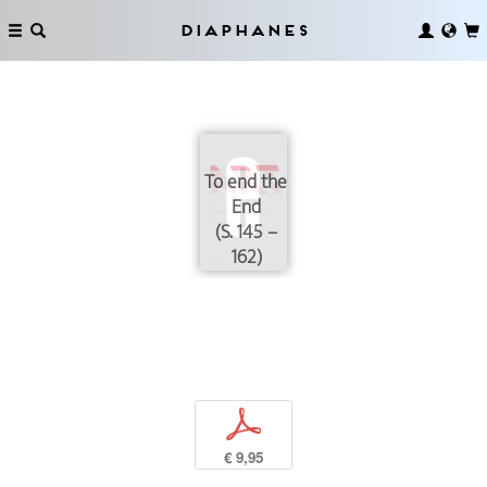
Diaphanes
To end the
End
(S. 145 –
162)
p
€ 9,95