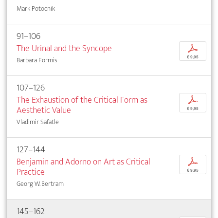
Mark Potocnik
91–106
The Urinal and the Syncope
p
€ 9,95
Barbara Formis
107–126
The Exhaustion of the Critical Form as
p
Aesthetic Value
€ 9,95
Vladimir Safatle
127–144
Benjamin and Adorno on Art as Critical
p
Practice
€ 9,95
Georg W. Bertram
145–162