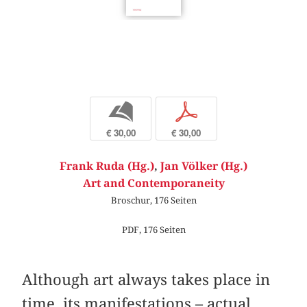
b
p
€ 30,00
€ 30,00
Frank Ruda (Hg.)
,
Jan Völker (Hg.)
Art and Contemporaneity
Broschur, 176 Seiten
PDF, 176 Seiten
Although art always takes place in
time, its manifestations – actual