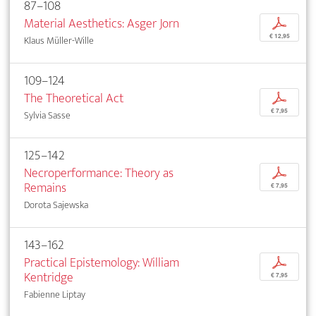
87–108
Material Aesthetics: Asger Jorn
p
€ 12,95
Klaus Müller-Wille
109–124
The Theoretical Act
p
€ 7,95
Sylvia Sasse
125–142
Necroperformance: Theory as
p
Remains
€ 7,95
Dorota Sajewska
143–162
Practical Epistemology: William
p
Kentridge
€ 7,95
Fabienne Liptay