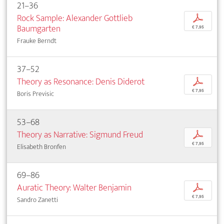
21–36
Rock Sample: Alexander Gottlieb
p
Baumgarten
€ 7,95
Frauke Berndt
37–52
Theory as Resonance: Denis Diderot
p
€ 7,95
Boris Previsic
53–68
Theory as Narrative: Sigmund Freud
p
€ 7,95
Elisabeth Bronfen
69–86
Auratic Theory: Walter Benjamin
p
€ 7,95
Sandro Zanetti