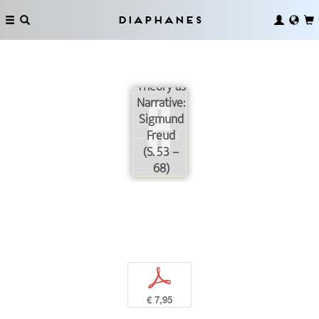
Diaphanes
Theory as
Narrative:
Sigmund
Freud
(S. 53 –
68)
p
€ 7,95