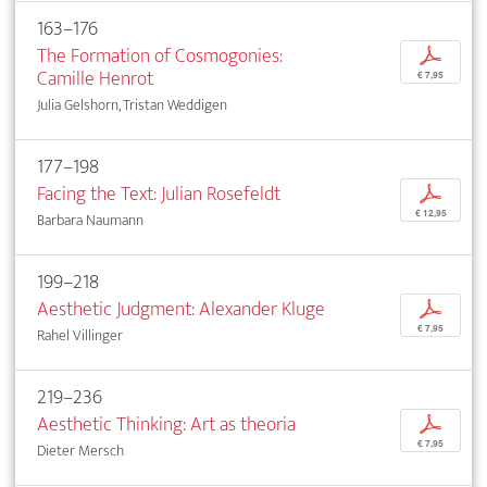
163–176
The Formation of Cosmogonies:
p
Camille Henrot
€ 7,95
Julia Gelshorn, Tristan Weddigen
177–198
Facing the Text: Julian Rosefeldt
p
€ 12,95
Barbara Naumann
199–218
Aesthetic Judgment: Alexander Kluge
p
€ 7,95
Rahel Villinger
219–236
Aesthetic Thinking: Art as theoria
p
€ 7,95
Dieter Mersch