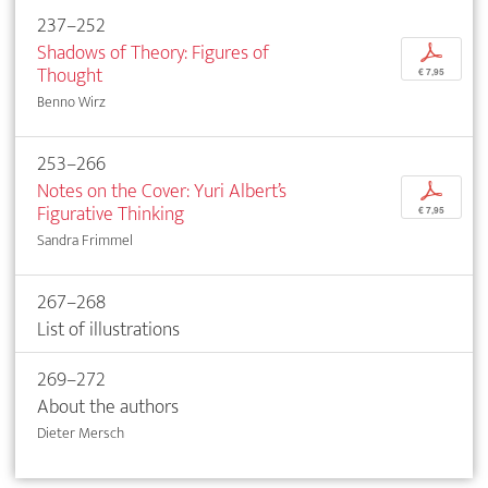
237–252
Shadows of Theory: Figures of
p
Thought
€ 7,95
Benno Wirz
253–266
Notes on the Cover: Yuri Albert’s
p
Figurative Thinking
€ 7,95
Sandra Frimmel
267–268
List of illustrations
269–272
About the authors
Dieter Mersch