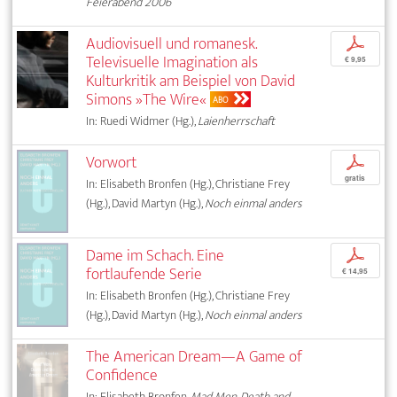
Feierabend 2006
Audiovisuell und romanesk.
p
Televisuelle Imagination als
€ 9,95
Kulturkritik am Beispiel von David
Simons »The Wire«
ABO
In: Ruedi Widmer (Hg.),
Laienherrschaft
Vorwort
p
gratis
In: Elisabeth Bronfen (Hg.), Christiane Frey
(Hg.), David Martyn (Hg.),
Noch einmal anders
Dame im Schach. Eine
p
fortlaufende Serie
€ 14,95
In: Elisabeth Bronfen (Hg.), Christiane Frey
(Hg.), David Martyn (Hg.),
Noch einmal anders
The American Dream—A Game of
Confidence
In: Elisabeth Bronfen,
Mad Men, Death and