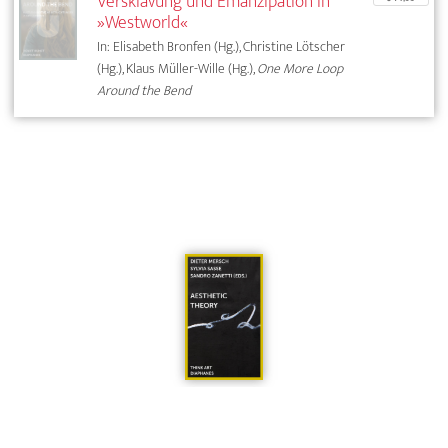
Versklavung und Emanzipation in
»Westworld«
In: Elisabeth Bronfen (Hg.), Christine Lötscher
(Hg.), Klaus Müller-Wille (Hg.),
One More Loop
Around the Bend