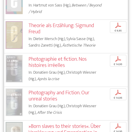
In: Hartmut von Sass (Hg.),
Between / Beyond
/ Hybrid
Theorie als Erzählung: Sigmund
p
Freud
€ 9,95
In: Dieter Mersch (Hg.), Sylvia Sasse (Hg.),
Sandro Zanetti (Hg.),
Ästhetische Theorie
Photographie et fiction. Nos
p
histoires irréelles
€ 14,95
In: Donatien Grau (Hg.), Christoph Wiesner
(Hg.),
Après la crise
Photography and Fiction. Our
p
unreal stories
€ 14,95
In: Donatien Grau (Hg.), Christoph Wiesner
(Hg.),
After the Crisis
»Born slaves to their stories«. Über
p
€ 14,95