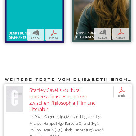
b
p
b
p
€ 25,00
€ 25,00
€ 25,00
€ 25,00
Weitere Texte von Elisabeth Bronfen bei DIAPHANES
Stanley Cavells ›cultural
p
conversations‹. Ein Denken
gratis
zwischen Philosophie, Film und
Literatur
In: David Gugerli (Hg.), Michael Hagner (Hg.),
Michael Hampe (Hg.), Barbara Orland (Hg.),
Philipp Sarasin (Hg.), Jakob Tanner (Hg.),
Nach