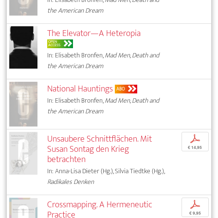
the American Dream
The Elevator—A Heteropia
OPEN
ACCESS
In: Elisabeth Bronfen,
Mad Men, Death and
the American Dream
National Hauntings
ABO
In: Elisabeth Bronfen,
Mad Men, Death and
the American Dream
Unsaubere Schnittflächen. Mit
p
Susan Sontag den Krieg
€ 14,95
betrachten
In: Anna-Lisa Dieter (Hg.), Silvia Tiedtke (Hg.),
Radikales Denken
Crossmapping. A Hermeneutic
p
Practice
€ 9,95