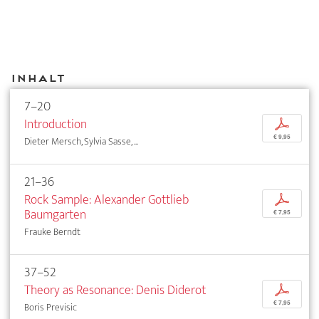
Inhalt
7–20
Introduction
p
€ 9,95
Dieter Mersch, Sylvia Sasse, ...
21–36
Rock Sample: Alexander Gottlieb
p
Baumgarten
€ 7,95
Frauke Berndt
37–52
Theory as Resonance: Denis Diderot
p
€ 7,95
Boris Previsic