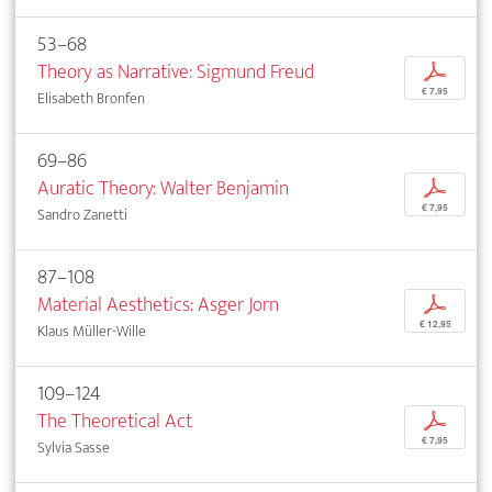
53–68
Theory as Narrative: Sigmund Freud
p
€ 7,95
Elisabeth Bronfen
69–86
Auratic Theory: Walter Benjamin
p
€ 7,95
Sandro Zanetti
87–108
Material Aesthetics: Asger Jorn
p
€ 12,95
Klaus Müller-Wille
109–124
The Theoretical Act
p
€ 7,95
Sylvia Sasse