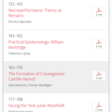
125–142
Necroperformance: Theory as
p
Remains
€ 7,95
Dorota Sajewska
143–162
Practical Epistemology: William
p
Kentridge
€ 7,95
Fabienne Liptay
163–176
The Formation of Cosmogonies:
p
Camille Henrot
€ 7,95
Julia Gelshorn, Tristan Weddigen
177–198
Facing the Text: Julian Rosefeldt
p
€ 12,95
Barbara Naumann