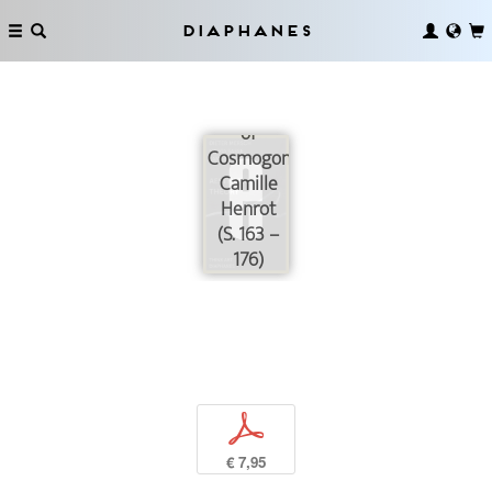
Diaphanes
The
Formation
of
Cosmogonies:
Camille
Henrot
(S. 163 –
176)
p
€ 7,95