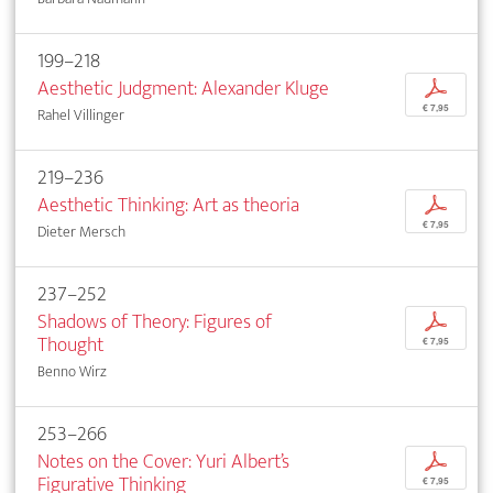
199–218
Aesthetic Judgment: Alexander Kluge
p
€ 7,95
Rahel Villinger
219–236
Aesthetic Thinking: Art as theoria
p
€ 7,95
Dieter Mersch
237–252
Shadows of Theory: Figures of
p
Thought
€ 7,95
Benno Wirz
253–266
Notes on the Cover: Yuri Albert’s
p
Figurative Thinking
€ 7,95