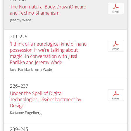
The Non-natural Body, DrawnOnward
p
and Techno-Shamanism
€ 7,95
Jeremy Wade
219–225
‘I think of a neurological kind of nano-
p
possession, if we’re talking about
€ 7,95
magic’. In conversation with Jussi
Parikka and Jeremy Wade
Jussi Parikka, Jeremy Wade
226–237
Under the Spell of Digital
p
Technologies: Dis/enchantment by
€ 9,95
Design
Karianne Fogelberg
239–245