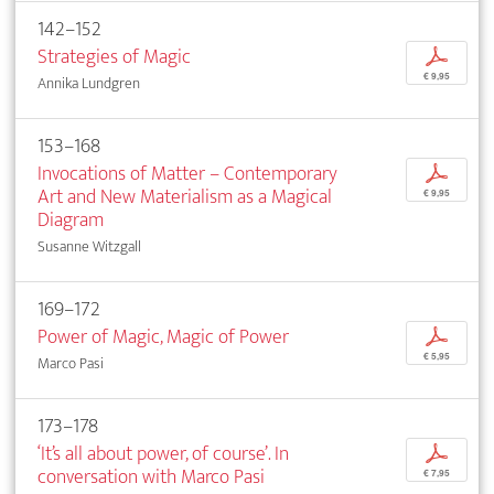
142–152
Strategies of Magic
p
€ 9,95
Annika Lundgren
153–168
Invocations of Matter – Contemporary
p
Art and New Materialism as a Magical
€ 9,95
Diagram
Susanne Witzgall
169–172
Power of Magic, Magic of Power
p
€ 5,95
Marco Pasi
173–178
‘It’s all about power, of course’. In
p
conversation with Marco Pasi
€ 7,95