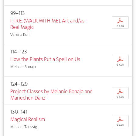
99–113
F.I.R.E. (WALK WITH ME). Art and/as
p
Real Magic
€ 9,95
Verena Kuni
114–123
How the Plants Put a Spell on Us
p
€ 7,95
Melanie Bonajo
124–129
Project Classes by Melanie Bonajo and
p
Mariechen Danz
€ 7,95
130–141
Magical Realism
p
€ 9,95
Michael Taussig