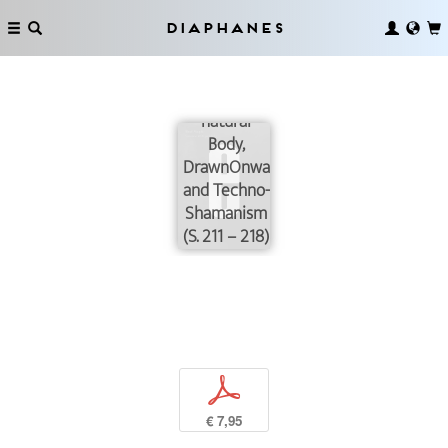
Diaphanes
The Non-
natural
Body,
DrawnOnward
and Techno-
Shamanism
(S. 211 – 218)
p
€ 7,95