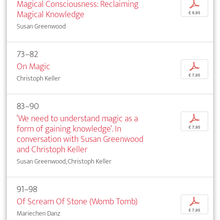
Magical Consciousness: Reclaiming
p
Magical Knowledge
€ 9,95
Susan Greenwood
73–82
On Magic
p
€ 7,95
Christoph Keller
83–90
‘We need to understand magic as a
p
form of gaining knowledge’. In
€ 7,95
conversation with Susan Greenwood
and Christoph Keller
Susan Greenwood, Christoph Keller
91–98
Of Scream Of Stone (Womb Tomb)
p
€ 7,95
Mariechen Danz