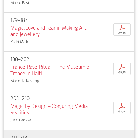
Marco Pasi
179–187
Magic, Love and Fear in Making Art
p
and Jewellery
€ 7,95
Kadri Mälk
188–202
Trance, Rave, Ritual – The Museum of
p
Trance in Haiti
€ 9,95
Marietta Kesting
203–210
Magic by Design – Conjuring Media
p
Realities
€ 7,95
Jussi Parikka
211–218