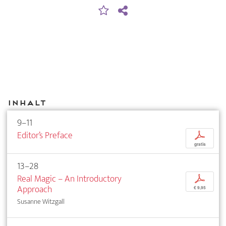
Inhalt
9–11
Editor’s Preface
p
gratis
13–28
Real Magic – An Introductory
p
Approach
€ 9,95
Susanne Witzgall