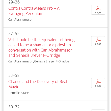
29–36
Contra Contra Means Pro – A
p
Swinging Pendulum
€ 7,95
Carl Abrahamsson
37–52
‘Art should be the equivalent of being
p
called to be a shaman or a priest’. In
€ 9,95
conversation with Carl Abrahamsson
and Genesis Breyer P-Orridge
Carl Abrahamsson, Genesis Breyer P-Orridge
53–58
Chance and the Discovery of Real
p
Magic
€ 7,95
Demdike Stare
59–72