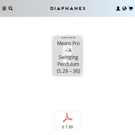
Diaphanes
Contra
Contra
Means Pro
– A
Swinging
Pendulum
(S. 29 – 36)
p
€ 7,95