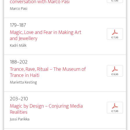
conversation with Marco Pasi
€ 7,95
Marco Pasi
179–187
Magic, Love and Fear in Making Art
p
and Jewellery
€ 7,95
Kadri Mälk
188–202
Trance, Rave, Ritual – The Museum of
p
Trance in Haiti
€ 9,95
Marietta Kesting
203–210
Magic by Design – Conjuring Media
p
Realities
€ 7,95
Jussi Parikka