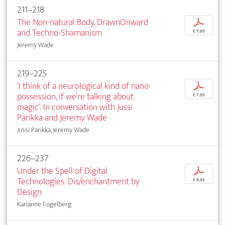
211–218
The Non-natural Body, DrawnOnward
p
and Techno-Shamanism
€ 7,95
Jeremy Wade
219–225
‘I think of a neurological kind of nano-
p
possession, if we’re talking about
€ 7,95
magic’. In conversation with Jussi
Parikka and Jeremy Wade
Jussi Parikka, Jeremy Wade
226–237
Under the Spell of Digital
p
Technologies: Dis/enchantment by
€ 9,95
Design
Karianne Fogelberg