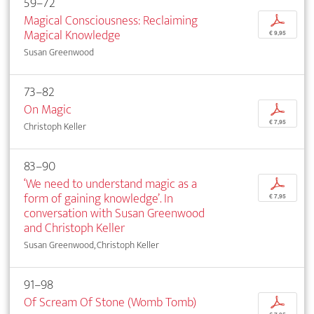
59–72
Magical Consciousness: Reclaiming
p
Magical Knowledge
€ 9,95
Susan Greenwood
73–82
On Magic
p
€ 7,95
Christoph Keller
83–90
‘We need to understand magic as a
p
form of gaining knowledge’. In
€ 7,95
conversation with Susan Greenwood
and Christoph Keller
Susan Greenwood, Christoph Keller
91–98
Of Scream Of Stone (Womb Tomb)
p