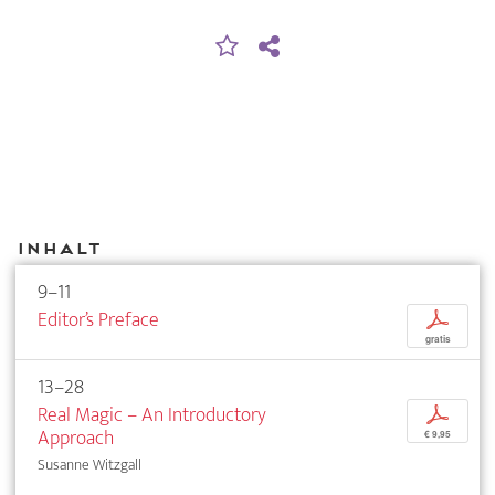
Inhalt
9–11
Editor’s Preface
p
gratis
13–28
Real Magic – An Introductory
p
Approach
€ 9,95
Susanne Witzgall