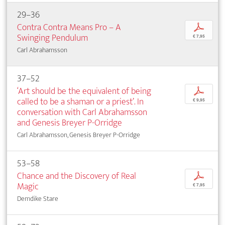
29–36
Contra Contra Means Pro – A
p
Swinging Pendulum
€ 7,95
Carl Abrahamsson
37–52
‘Art should be the equivalent of being
p
called to be a shaman or a priest’. In
€ 9,95
conversation with Carl Abrahamsson
and Genesis Breyer P-Orridge
Carl Abrahamsson, Genesis Breyer P-Orridge
53–58
Chance and the Discovery of Real
p
Magic
€ 7,95
Demdike Stare