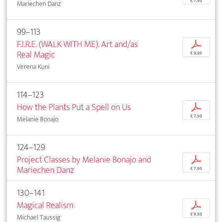
€ 7,95
Mariechen Danz
99–113
F.I.R.E. (WALK WITH ME). Art and/as
p
Real Magic
€ 9,95
Verena Kuni
114–123
How the Plants Put a Spell on Us
p
€ 7,95
Melanie Bonajo
124–129
Project Classes by Melanie Bonajo and
p
Mariechen Danz
€ 7,95
130–141
Magical Realism
p
€ 9,95
Michael Taussig