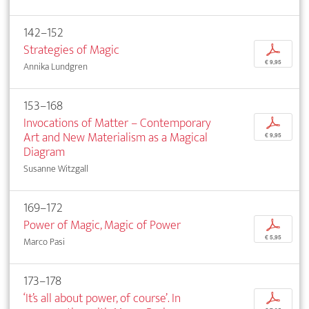
142–152
Strategies of Magic
p
€ 9,95
Annika Lundgren
153–168
Invocations of Matter – Contemporary
p
Art and New Materialism as a Magical
€ 9,95
Diagram
Susanne Witzgall
169–172
Power of Magic, Magic of Power
p
€ 5,95
Marco Pasi
173–178
‘It’s all about power, of course’. In
p