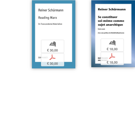
b
b
€ 18,00
€ 30,00
p
p
€ 18,00
€ 30,00