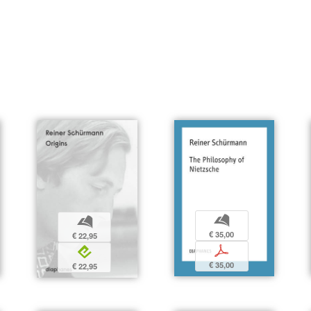
b
b
€ 35,00
€ 22,95
p
e
€ 35,00
€ 22,95