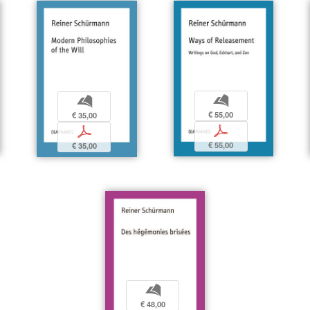
b
b
€ 55,00
€ 35,00
p
p
€ 55,00
€ 35,00
b
€ 48,00