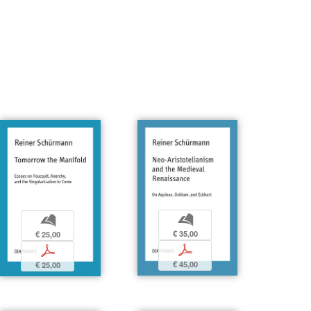
b
b
€ 35,00
€ 25,00
p
p
€ 45,00
€ 25,00