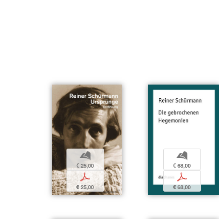
b
b
€ 25,00
€ 68,00
p
p
€ 25,00
€ 68,00