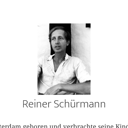
Reiner Schürmann
erdam geboren und ver­brachte seine Kind