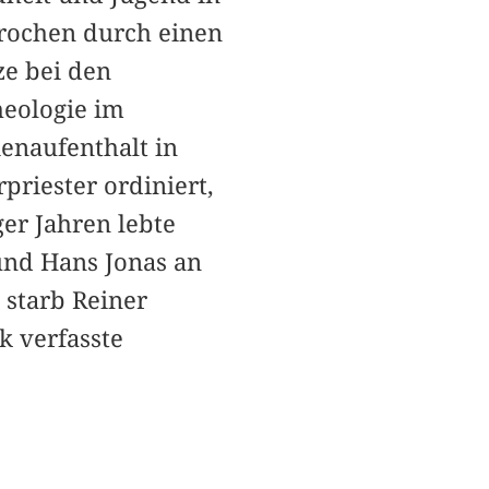
brochen durch einen
ze bei den
heologie im
ienaufenthalt in
priester ordiniert,
er Jahren lebte
nd Hans Jonas an
 starb Reiner
k verfasste