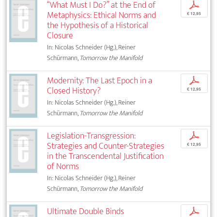
“What Must I Do?” at the End of
p
Metaphysics: Ethical Norms and
€ 12,95
the Hypothesis of a Historical
Closure
In: Nicolas Schneider (Hg.), Reiner
Schürmann,
Tomorrow the Manifold
Modernity: The Last Epoch in a
p
Closed History?
€ 12,95
In: Nicolas Schneider (Hg.), Reiner
Schürmann,
Tomorrow the Manifold
Legislation-Transgression:
p
Strategies and Counter-Strategies
€ 12,95
in the Transcendental Justification
of Norms
In: Nicolas Schneider (Hg.), Reiner
Schürmann,
Tomorrow the Manifold
Ultimate Double Binds
p