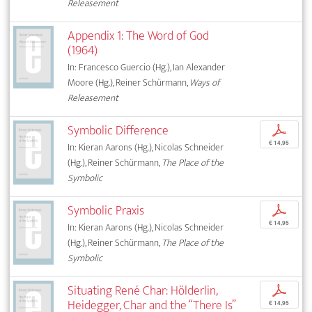
Releasement
Appendix 1: The Word of God
(1964)
In: Francesco Guercio (Hg.), Ian Alexander
Moore (Hg.), Reiner Schürmann,
Ways of
Releasement
Symbolic Difference
p
€ 14,95
In: Kieran Aarons (Hg.), Nicolas Schneider
(Hg.), Reiner Schürmann,
The Place of the
Symbolic
Symbolic Praxis
p
€ 14,95
In: Kieran Aarons (Hg.), Nicolas Schneider
(Hg.), Reiner Schürmann,
The Place of the
Symbolic
Situating René Char: Hölderlin,
p
Heidegger, Char and the “There Is”
€ 14,95