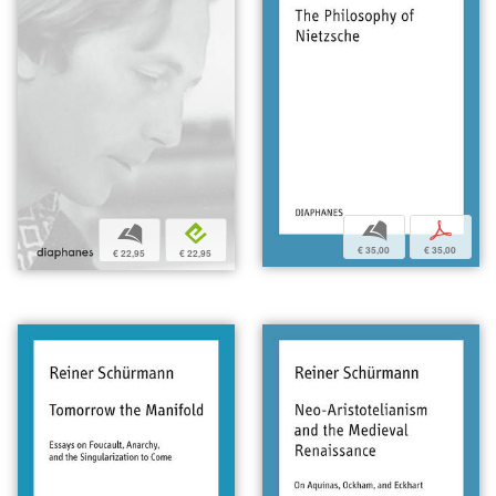
b
p
b
e
€ 35,00
€ 35,00
€ 22,95
€ 22,95