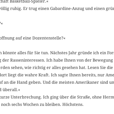
chaft Basketball-Spieler.«
llig ruhig. Er trug einen Gabardine-­Anzug und einen grün
A?«
offnung auf eine Dozentenstelle?«
h könnte alles für Sie tun. Nächstes Jahr gründe ich ein For
 der Rasseninteressen. Ich habe Ihnen von der Bewegung 
den sehen, wie richtig er alles gesehen hat. Lesen Sie die
ort liegt die wahre Kraft. Ich sagte Ihnen bereits, nur Am
f an die Hand geben. Und die meisten Amerikaner sind un
d überall.«
kurze Unterbrechung. Ich ging über die Straße, ohne Her
, noch sechs Wochen zu bleiben. Höchstens.