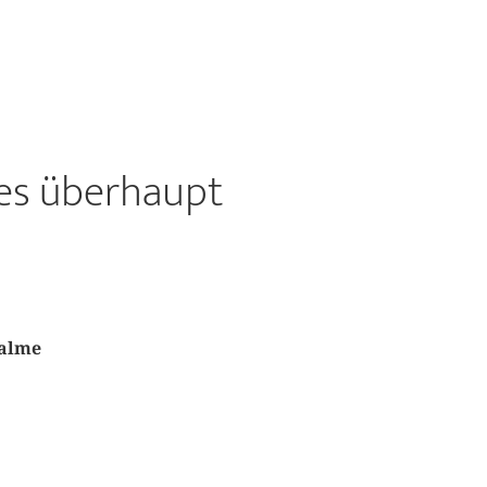
 es überhaupt
malme