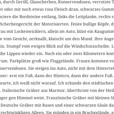
n, durch Geröll, Glasscherben, Konservendosen, verrotzte 
t oder mit noch etwas rosa Fleisch dran, schwarzes Gumm
nciere die Bordsteine entlang, links die Leitplanke, rechts 
Scherbengericht der Motorisierten. Feiste bullige Köpfe, 
rau mit Lockenwicklern, allein im Auto, bläst ein Kaugumm
te vom Gesicht, zerknallt, klatscht um den Mund. Ihre Aug
darin. Stumpf vom ewigen Blick auf die Windschutzscheibe.
die Lippen wieder ein. Nach ein oder zwei Kilometern kom
um. Parkplätze groß wie Fluggelände. Frauen kommen vom
servendosen. Sie steigen ins Auto, nicht mit dem Hintertei
ner: erst ein Fuß, dann der Hintern, dann der andere Fuß
 warte, ich weiß nicht worauf. Ich erkunde den städtischen
. Italienische Gräber aus Marmor, überthront von der Hei
inger gen Himmel weist. Französische Gräber mit kleinen S
. Deutsche Gräber mit Rasen und einer schwarzen Säule da
 rechtwinkligen Alleen. Sie münden in ein Brachgelände, 