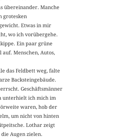
echs übereinander. Manche
en grotesken
hgewicht. Etwas in mir
ht, wo ich vorübergehe.
lkippe. Ein paar grüne
 auf. Menschen, Autos,
le das Feldbett weg, falte
arze Backsteingebäude.
 herrscht. Geschäftsmänner
h unterhielt ich mich im
Hörweite waren, hob der
Helm, um nicht von hinten
tpeitsche. Lothar zeigt
 die Augen zielen.