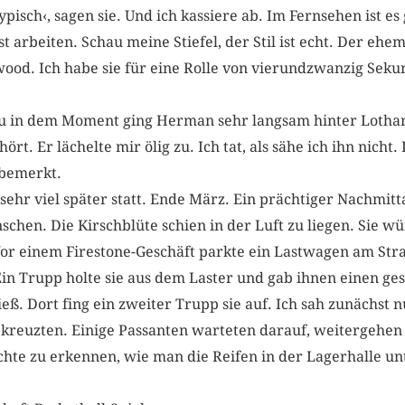
Typisch‹, sagen sie. Und ich kassiere ab. Im Fernsehen ist e
st arbeiten. Schau meine Stiefel, der Stil ist echt. Der eh
lywood. Ich habe sie für eine Rolle von vierundzwanzig S
u in dem Moment ging Herman sehr langsam hinter Lothars
hört. Er lächelte mir ölig zu. Ich tat, als sähe ich ihn nich
s bemerkt.
sehr viel später statt. Ende März. Ein prächtiger Nachmitt
hen. Die Kirschblüte schien in der Luft zu liegen. Sie w
or einem Firestone-­Geschäft parkte ein Lastwagen am Str
in Trupp holte sie aus dem Laster und gab ihnen einen gesch
ieß. Dort fing ein zweiter Trupp sie auf. Ich sah zunächst n
kreuzten. Einige Passanten warteten darauf, weitergehen 
chte zu erkennen, wie man die Reifen in der Lagerhalle un