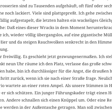
arosserien sind zu Tausenden aufgehäuft, oft fünf oder s
he noch lackiert. Viele sind plattgepreßt. Ich gehe zwisch
llig aufgestapelt, die letzten halten ein wackeliges Gleic
phe: Daß eines dieser Wracks in dem Moment herunterkrac
e ich, wieder völlig übergangslos, auf eine gigantische Mül
ier und da steigen Rauchwolken senkrecht in den Himmel
adung.
 freiwillig. Es geschieht jetzt gezwungenermaßen. Ich stel
t neun Uhr räume ich den Platz, verlasse das große schw
en habe, bin ich durchlässiger für die Angst, die draußen
chritt zurück, wenn ich sie nach einer Straße frage. Neulic
rio wartete an einer roten Ampel. Als unsere Stimmen in 
le er sich schützen. Ein junger Führungskader trägt einen 
n. Andere schnallen sich einen Knüppel um. Oder eine Rei
e werden in der Außentasche getragen. Man soll zwischen