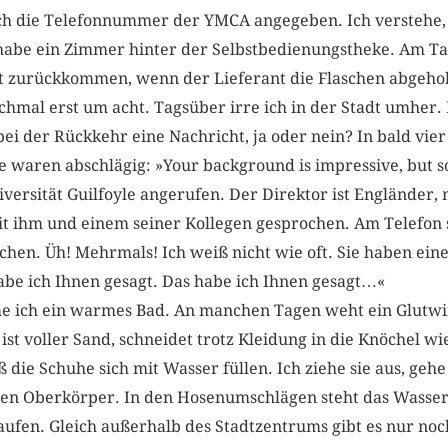
ich die Telefonnummer der YMCA angegeben. Ich verstehe, 
habe ein Zimmer hinter der Selbstbedienungstheke. Am Tag
st zurückkommen, wenn der Lieferant die Flaschen abgeh
hmal erst um acht. Tagsüber irre ich in der Stadt umher. 
bei der Rückkehr eine Nachricht, ja oder nein? In bald vie
 waren abschlägig: »Your background is impressive, but so
iversität Guilfoyle angerufen. Der Direktor ist Engländer,
t ihm und einem seiner Kollegen gesprochen. Am Telefon sa
ichen. Üh! Mehrmals! Ich weiß nicht wie oft. Sie haben ei
 habe ich Ihnen gesagt. Das habe ich Ihnen gesagt…«
 ich ein warmes Bad. An manchen Tagen weht ein Glutwi
ist voller Sand, schneidet trotz Kleidung in die Knöchel w
 die Schuhe sich mit Wasser füllen. Ich ziehe sie aus, gehe
en Oberkörper. In den Hosenumschlägen steht das Wasser.
aufen. Gleich außerhalb des Stadtzentrums gibt es nur noc