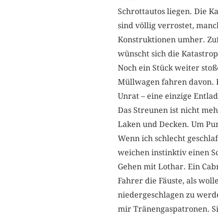
Schrottautos liegen. Die K
sind völlig verrostet, manc
Konstruktionen umher. Zufä
wünscht sich die Katastro
Noch ein Stück weiter stoß
Müllwagen fahren davon. H
Unrat – eine einzige Entl
Das Streunen ist nicht mehr
Laken und Decken. Um Punk
Wenn ich schlecht geschlaf
weichen instinktiv einen S
Gehen mit Lothar. Ein Cab
Fahrer die Fäuste, als wol
niedergeschlagen zu werde
mir Tränengaspatronen. Si