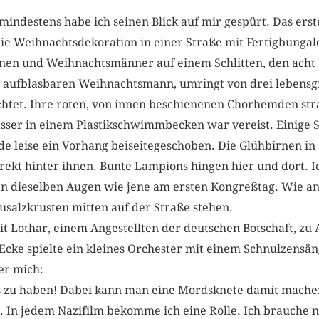
indestens habe ich seinen Blick auf mir gespürt. Das er
die Weihnachtsdekoration in einer Straße mit Fertigbunga
nen und Weihnachtsmänner auf einem Schlitten, den acht
m aufblasbaren Weihnachtsmann, umringt von drei ­lebens
chtet. Ihre roten, von innen beschienenen Chorhemden str
Wasser in einem Plastikschwimmbecken war vereist. Einige 
de leise ein Vorhang beiseitegeschoben. Die Glühbirnen i
direkt hinter ihnen. Bunte Lampions hingen hier und dort. I
en dieselben Augen wie jene am ersten Kongreßtag. Wie an
usalzkrusten mitten auf der Straße stehen.
t Lothar, einem Angestellten der deutschen Botschaft, zu
Ecke spielte ein kleines Orchester mit einem Schnulzensän
ber mich:
s zu haben! Dabei kann man eine Mordsknete damit mache
 In jedem Nazifilm bekomme ich eine Rolle. Ich brauche nu