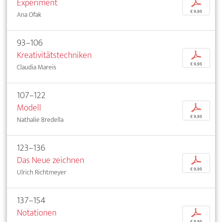
Experiment
p
€ 9,95
Ana Ofak
93–106
Kreativitätstechniken
p
€ 9,95
Claudia Mareis
107–122
Modell
p
€ 9,95
Nathalie Bredella
123–136
Das Neue zeichnen
p
€ 9,95
Ulrich Richtmeyer
137–154
Notationen
p
€ 9,95