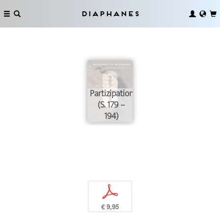
Diaphanes
Partizipation
(S. 179 –
194)
p
€ 9,95