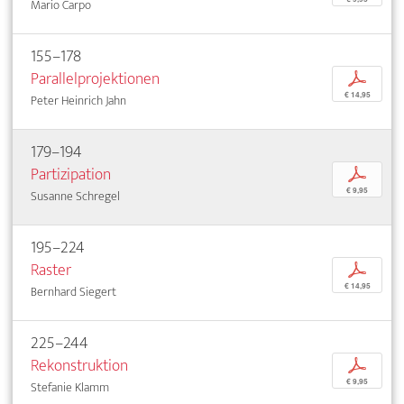
Mario Carpo
155–178
Parallelprojektionen
p
€ 14,95
Peter Heinrich Jahn
179–194
Partizipation
p
€ 9,95
Susanne Schregel
195–224
Raster
p
€ 14,95
Bernhard Siegert
225–244
Rekonstruktion
p
€ 9,95
Stefanie Klamm