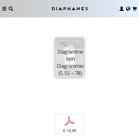
Diaphanes
Diagramme
(von
Diagrammen)
(S. 55 – 78)
p
€ 14,95