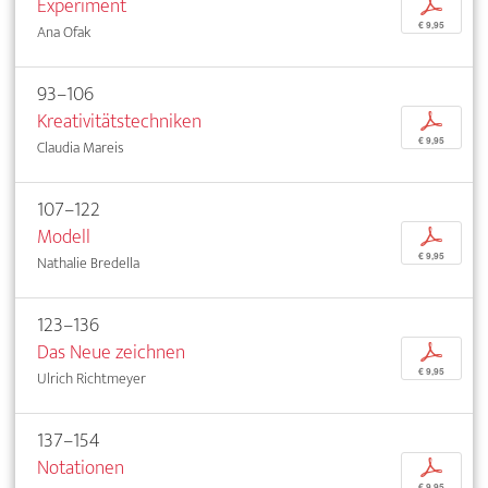
Experiment
p
€ 9,95
Ana Ofak
93–106
Kreativitätstechniken
p
€ 9,95
Claudia Mareis
107–122
Modell
p
€ 9,95
Nathalie Bredella
123–136
Das Neue zeichnen
p
€ 9,95
Ulrich Richtmeyer
137–154
Notationen
p
€ 9,95