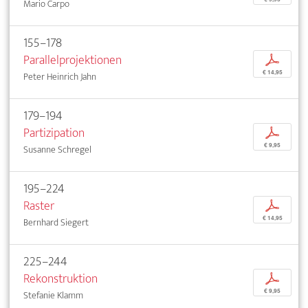
Mario Carpo
155–178
Parallelprojektionen
p
€ 14,95
Peter Heinrich Jahn
179–194
Partizipation
p
€ 9,95
Susanne Schregel
195–224
Raster
p
€ 14,95
Bernhard Siegert
225–244
Rekonstruktion
p
€ 9,95
Stefanie Klamm