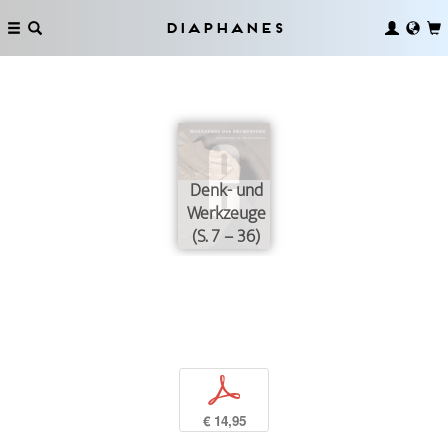
Diaphanes
Denk- und
Werkzeuge
(S. 7 – 36)
p
€ 14,95