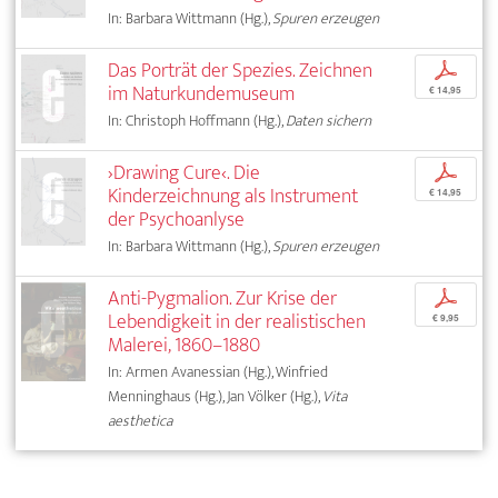
In: Barbara Wittmann (Hg.),
Spuren erzeugen
Das Porträt der Spezies. Zeichnen
p
im Naturkundemuseum
€ 14,95
In: Christoph Hoffmann (Hg.),
Daten sichern
›Drawing Cure‹. Die
p
Kinderzeichnung als Instrument
€ 14,95
der Psychoanlyse
In: Barbara Wittmann (Hg.),
Spuren erzeugen
Anti-Pygmalion. Zur Krise der
p
Lebendigkeit in der realistischen
€ 9,95
Malerei, 1860–1880
In: Armen Avanessian (Hg.), Winfried
Menninghaus (Hg.), Jan Völker (Hg.),
Vita
aesthetica