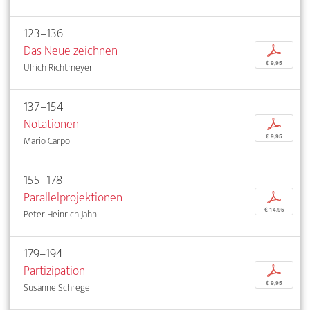
123–136
Das Neue zeichnen
p
€ 9,95
Ulrich Richtmeyer
137–154
Notationen
p
€ 9,95
Mario Carpo
155–178
Parallelprojektionen
p
€ 14,95
Peter Heinrich Jahn
179–194
Partizipation
p
€ 9,95
Susanne Schregel