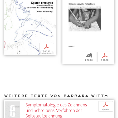
p
€ 40,00
b
p
€ 50,00
€ 50,00
Weitere Texte von Barbara Wittmann bei DIAPHANES
Symptomatologie des Zeichnens
p
und Schreibens. Verfahren der
€ 9,95
Selbstaufzeichnung