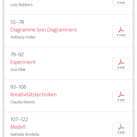
€ 9,95
Lutz Robbers
55–78
Diagramme (von Diagrammen)
p
€ 14,95
Anthony Vidler
79–92
Experiment
p
€ 9,95
Ana Ofak
93–106
Kreativitätstechniken
p
€ 9,95
Claudia Mareis
107–122
Modell
p
€ 9,95
Nathalie Bredella