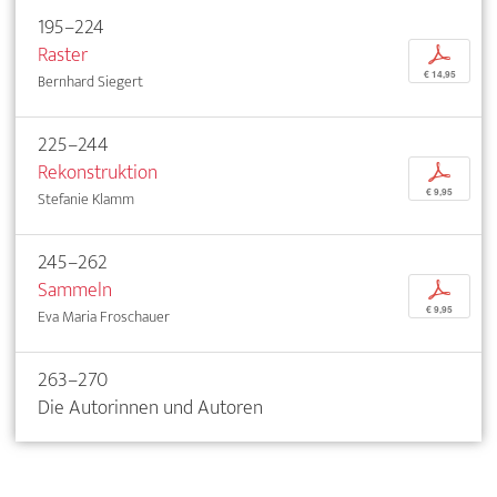
195–224
Raster
p
€ 14,95
Bernhard Siegert
225–244
Rekonstruktion
p
€ 9,95
Stefanie Klamm
245–262
Sammeln
p
€ 9,95
Eva Maria Froschauer
263–270
Die Autorinnen und Autoren