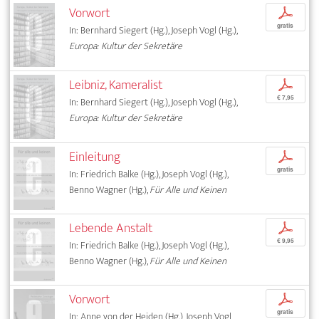
Vorwort
p
gratis
In: Bernhard Siegert (Hg.), Joseph Vogl (Hg.),
Europa: Kultur der Sekretäre
Leibniz, Kameralist
p
€ 7,95
In: Bernhard Siegert (Hg.), Joseph Vogl (Hg.),
Europa: Kultur der Sekretäre
Einleitung
p
gratis
In: Friedrich Balke (Hg.), Joseph Vogl (Hg.),
Benno Wagner (Hg.),
Für Alle und Keinen
Lebende Anstalt
p
€ 9,95
In: Friedrich Balke (Hg.), Joseph Vogl (Hg.),
Benno Wagner (Hg.),
Für Alle und Keinen
Vorwort
p
gratis
In: Anne von der Heiden (Hg.), Joseph Vogl