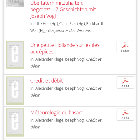
Übeltätern mitzuhalten,
begrenzt.«. 7 Geschichten mit
Joseph Vogl
In: Ute Holl (Hg.), Claus Pias (Hg.), Burkhardt
Wolf (Hg.),
Gespenster des Wissens
Une petite Hollande sur les îles
p
aux épices
€ 12,95
In: Alexander Kluge, Joseph Vogl,
Crédit et
débit
Crédit et débit
p
€ 4,95
In: Alexander Kluge, Joseph Vogl,
Crédit et
débit
Météorologie du hasard
p
€ 7,95
In: Alexander Kluge, Joseph Vogl,
Crédit et
débit