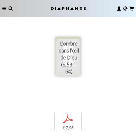
Diaphanes
L’ombre
dans l’œil
de Dieu
(S. 53 –
64)
p
€ 7,95