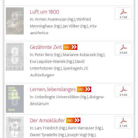
Luft um 1800
p
€ 7,95
In: Armen Avanessian (Hg.), Winfried
Menninghaus (Hg.), Jan Völker (Hg.),
Vita
aesthetica
Gezähmte Zeit
p
ABO
€ 9,95
In: Peter Berz (Hg.), Marianne Kubaczek (Hg.),
Eva Laquièze-Waniek (Hg.), David
Unterholzner (Hg.),
Spielregeln. 25
Aufstellungen
Lernen, lebenslanges
p
ABO
€ 5,95
In: Unbedingte Universitäten (Hg.),
Bologna-
Bestiarium
Der Amokläufer
p
ABO
€ 7,95
In: Lars Friedrich (Hg.), Karin Harrasser (Hg.),
Daniel Tyradellis (Hg.), Joseph Vogl (Hg.),