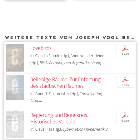
Weitere Texte von Joseph Vogl bei DIAPHANES
Lovebirds
p
€ 9,95
In: Claudia Blümle (Hg.), Anne von der Heiden
(Hg.),
Blickzähmung und Augentäuschung
Beliebige Räume. Zur Entortung
p
des städtischen Raumes
€ 9,95
In: Annett Zinsmeister (Hg.),
Constructing
Utopia
Regierung und Regelkreis.
p
Historisches Vorspiel
€ 9,95
In: Claus Pias (Hg.),
Cybernetics | Kybernetik 2