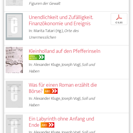
Figuren der Gewalt
Unendlichkeit und Zufälligkeit.
p
Finanzökonomie und Ereignis
€ 9,95
In: Marita Tatari (Hg.),
Orte des
Unermesslichen
Kleinholland auf den Pfefferinseln
OPEN
ACCESS
In: Alexander Kluge, Joseph Vogl,
Soll und
Haben
Was für einen Roman erzählt die
Börse?
ABO
In: Alexander Kluge, Joseph Vogl,
Soll und
Haben
Ein Labyrinth ohne Anfang und
Ende
ABO
In: Alexander Kluge, Joseph Vogl,
Soll und