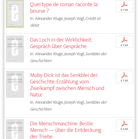
Quel type de roman raconte la
p
bourse ?
€ 7,95
In: Alexander Kluge, Joseph Vogl,
Crédit et
débit
Das Loch in der Wirklichkeit.
p
Gespräch über Gespräche
€ 7,95
In: Alexander Kluge, Joseph Vogl,
Senkblei der
Geschichten
Moby-Dick ist das Senkblei der
p
Geschichte. Erzählung vom
€ 7,95
Zweikampf zwischen Mensch und
Natur
In: Alexander Kluge, Joseph Vogl,
Senkblei der
Geschichten
Die Menschmaschine: Bestie
p
Mensch — über die Entdeckung
€ 5,95
der Triebe