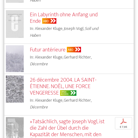
Haben
Ein Labyrinth ohne Anfang und
Ende
ABO
In: Alexander Kluge, Joseph Vogl,
Soll und
Haben
Futur antérieure
ABO
In: Alexander Kluge, Gerhard Richter,
Décembre
26 décembre 2004. LA SAINT-
ÉTIENNE. NOËL, UNE FORCE
VENGERESSE
OPEN
ACCESS
In: Alexander Kluge, Gerhard Richter,
Décembre
»Tatsächlich, sagte Joseph Vogl, ist
p
die Zahl der Übel durch die
€ 7,95
Kapazität der Menschen, mit den