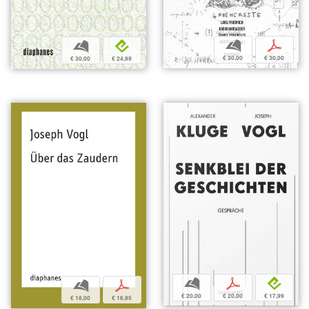
b
p
b
e
€ 30,00
€ 30,00
€ 30,00
€ 24,99
b
p
e
b
p
€ 20,00
€ 20,00
€ 17,99
€ 18,00
€ 16,95