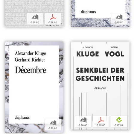
b
p
b
€ 28,00
€ 28,00
€ 15,00
b
p
e
b
€ 20,00
€ 20,00
€ 17,99
€ 20,00