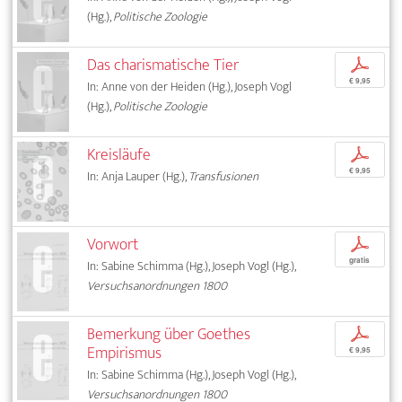
(Hg.),
Politische Zoologie
Das charismatische Tier
p
€ 9,95
In: Anne von der Heiden (Hg.), Joseph Vogl
(Hg.),
Politische Zoologie
Kreisläufe
p
€ 9,95
In: Anja Lauper (Hg.),
Transfusionen
Vorwort
p
gratis
In: Sabine Schimma (Hg.), Joseph Vogl (Hg.),
Versuchsanordnungen 1800
Bemerkung über Goethes
p
Empirismus
€ 9,95
In: Sabine Schimma (Hg.), Joseph Vogl (Hg.),
Versuchsanordnungen 1800