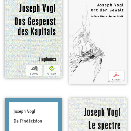
b
e
p
€ 20,00
€ 17,99
€ 35,00