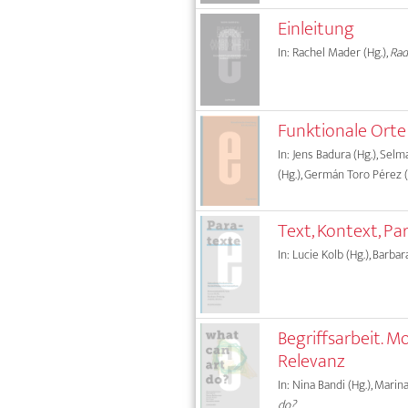
Einleitung
In: Rachel Mader (Hg.),
Rad
Funktionale Orte
In: Jens Badura (Hg.), Sel
(Hg.), Germán Toro Pérez (
Text, Kontext, P
In: Lucie Kolb (Hg.), Barbar
Begriffsarbeit. M
Relevanz
In: Nina Bandi (Hg.), Marin
do?