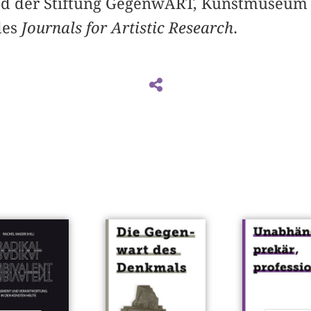
ied der Stiftung GegenwART, Kunstmuseum
des
Journals for Artistic Research
.