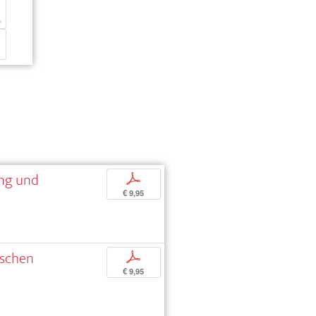
ung und
p
€ 9,95
ischen
p
€ 9,95