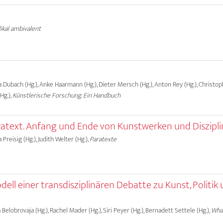
ikal ambivalent
ma Dubach (Hg.), Anke Haarmann (Hg.), Dieter Mersch (Hg.), Anton Rey (Hg.), Christ
Hg.),
Künstlerische Forschung. Ein Handbuch
aratext. Anfang und Ende von Kunstwerken und Diszipl
a Preisig (Hg.), Judith Welter (Hg.),
Paratexte
odell einer transdisziplinären Debatte zu Kunst, Politik
a Belobrovaja (Hg.), Rachel Mader (Hg.), Siri Peyer (Hg.), Bernadett Settele (Hg.),
What