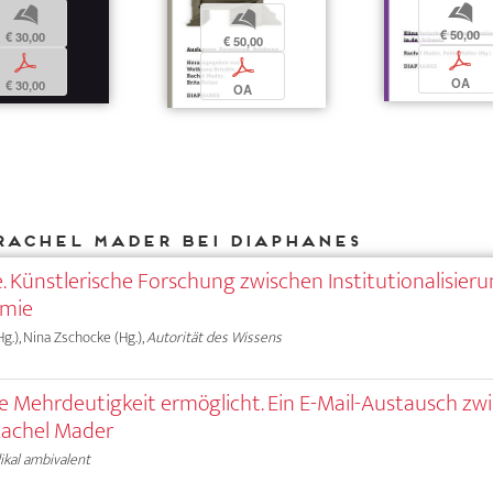
b
b
b
€ 50,00
€ 30,00
€ 50,00
p
p
p
OA
€ 30,00
OA
Rachel Mader bei DIAPHANES
. Künstlerische Forschung zwischen Institutionalisier
omie
g.), Nina Zschocke (Hg.),
Autorität des Wissens
die Mehrdeutigkeit ermöglicht. Ein E-Mail-Austausch zw
Rachel Mader
ikal ambivalent