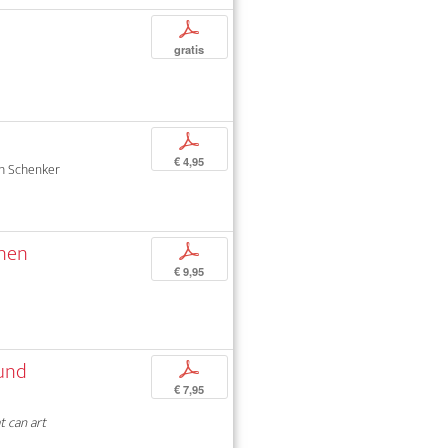
p
gratis
p
€ 4,95
oph Schenker
inen
p
€ 9,95
 und
p
€ 7,95
 can art