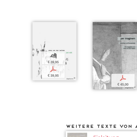
b
€ 39,95
p
€ 39,95
p
€ 45,00
Weitere Texte von 