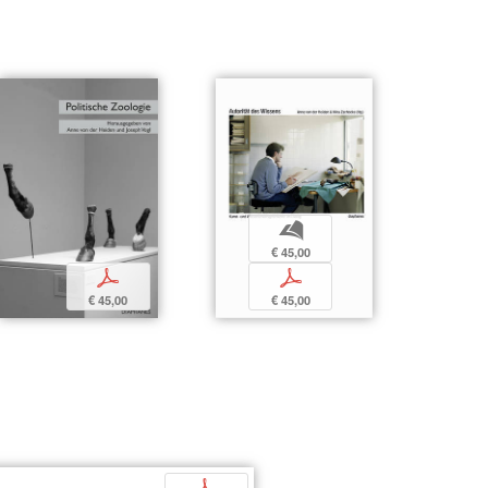
b
€ 45,00
p
p
€ 45,00
€ 45,00